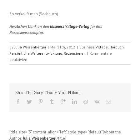
So verkauft man (Sachbuch)
Herzlichen Dank an den
Business Village-Verlag
für das
Rezensionsexemplar.
By
Julia Weisenberger
|
Mai 11th, 2012
|
Business Village
,
Hörbuch
,
Persönliche Weiterentwicklung
,
Rezensionen
|
Kommentare
für
deaktiviert
…
Und
was
sagen
Sie?
Share This Story, Choose Your Platform!
(Sascha
Bartnitzki)
[title size="3" content_align="left" style_type="default"]About the
Author:
Julia Weisenberger
[/title]