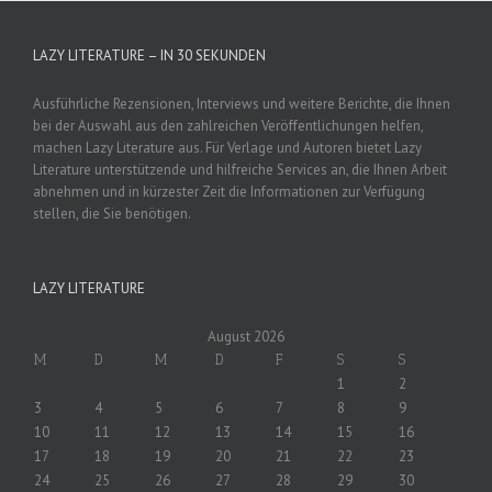
LAZY LITERATURE – IN 30 SEKUNDEN
Ausführliche Rezensionen, Interviews und weitere Berichte, die Ihnen
bei der Auswahl aus den zahlreichen Veröffentlichungen helfen,
machen Lazy Literature aus. Für Verlage und Autoren bietet Lazy
Literature unterstützende und hilfreiche Services an, die Ihnen Arbeit
abnehmen und in kürzester Zeit die Informationen zur Verfügung
stellen, die Sie benötigen.
LAZY LITERATURE
August 2026
M
D
M
D
F
S
S
1
2
3
4
5
6
7
8
9
10
11
12
13
14
15
16
17
18
19
20
21
22
23
24
25
26
27
28
29
30