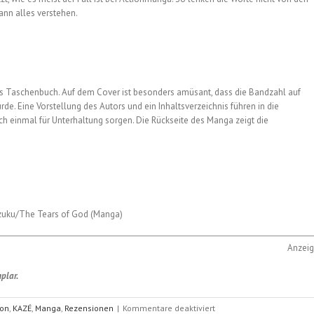
ann alles verstehen.
als Taschenbuch. Auf dem Cover ist besonders amüsant, dass die Bandzahl auf
e. Eine Vorstellung des Autors und ein Inhaltsverzeichnis führen in die
 einmal für Unterhaltung sorgen. Die Rückseite des Manga zeigt die
izuku/The Tears of God (Manga)
Anzei
plar.
für
ion
,
KAZÉ
,
Manga
,
Rezensionen
|
Kommentare deaktiviert