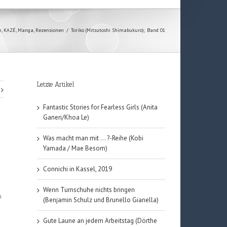
n
,
KAZÉ
,
Manga
,
Rezensionen
/
Toriko (Mitsutoshi Shimabukuro); Band 01
Letzte Artikel
Fantastic Stories for Fearless Girls (Anita
Ganeri/Khoa Le)
Was macht man mit … ?-Reihe (Kobi
Yamada / Mae Besom)
Connichi in Kassel, 2019
Wenn Turnschuhe nichts bringen
h
(Benjamin Schulz und Brunello Gianella)
Gute Laune an jedem Arbeitstag (Dörthe