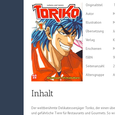
Originaltitel
T
Autor
M
Illustration
M
Übersetzung
J
Verlag
K
Erschienen
M
ISBN
9
Seitenanzahl
2
Altersgruppe
A
Inhalt
Der weltberühmte Delikatessenjäger Toriko, der einen üb
und gefährliche Tiere für Restaurants und Gourmets. So w