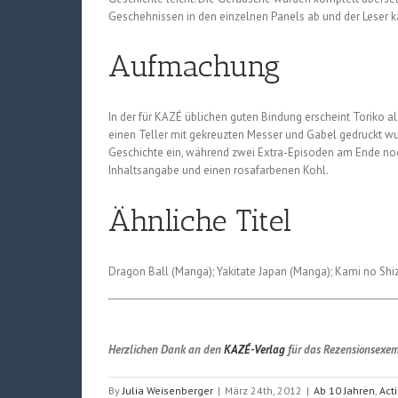
Geschehnissen in den einzelnen Panels ab und der Leser k
Aufmachung
In der für KAZÉ üblichen guten Bindung erscheint Toriko 
einen Teller mit gekreuzten Messer und Gabel gedruckt wurd
Geschichte ein, während zwei Extra-Episoden am Ende noch
Inhaltsangabe und einen rosafarbenen Kohl.
Ähnliche Titel
Dragon Ball (Manga); Yakitate Japan (Manga); Kami no Sh
Herzlichen Dank an den
KAZÉ-Verlag
für das Rezensionsexem
By
Julia Weisenberger
|
März 24th, 2012
|
Ab 10 Jahren
,
Act