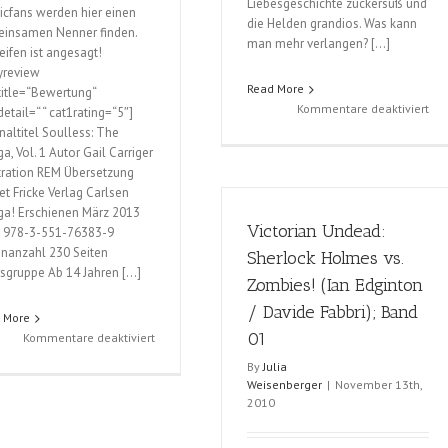
Liebesgeschichte zuckersüß und
cfans werden hier einen
die Helden grandios. Was kann
insamen Nenner finden.
man mehr verlangen? […]
eifen ist angesagt!
yreview
Read More
title=“Bewertung“
für
Kommentare deaktiviert
etail=“ “ cat1rating=“5″]
Dar
inaltitel Soulless: The
Lov
a, Vol. 1 Autor Gail Carriger
(Lia
stration REM Übersetzung
Hab
et Fricke Verlag Carlsen
a! Erschienen März 2013
Victorian Undead:
 978-3-551-76383-9
enanzahl 230 Seiten
Sherlock Holmes vs.
rsgruppe Ab 14 Jahren […]
Zombies! (Ian Edginton
/ Davide Fabbri); Band
 More
01
für
Kommentare deaktiviert
Soulless
By
Julia
(Gail
Weisenberger
|
November 13th,
Carriger
2010
/
REM);