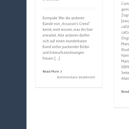
Comi
geme
Zugr
Kompakt: Wer die anderen
[eas
Bände von „Assassin’s Creed“
cat1
kennt, wird wissen, was ihn hier
cat1d
erwartet. Alle anderen dürfen
Orig
sich auf einen wunderbaren
Mang
Band voller packender Bilder
Illu
und Entwurfszeichnungen
Harri
freuen. […]
Mang
ISBN
Read More
Seit
für
Kommentare deaktiviert
Alte
The
Art
Read
of
Assassin’s
Creed
Syndicate
(Paul
Davis)