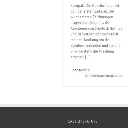
Band
Kompakt Die Geschichte packt
1
von der ersten Seite an. Die
wunderbaren Zeichnungen
tragen dazu bei, dass die
Abenteuer von Sherlock Holmes
und Dr. Watson sich kongenial
mit der Handlung um die
Zombies verbinden und so eine
unwiderstehliche Mischung
ergeben. […]
Read More
für
Kommentare deaktiviert
Vic
Und
She
Ho
vs.
Zom
(Ia
LAZY LITERATURE
Edg
/