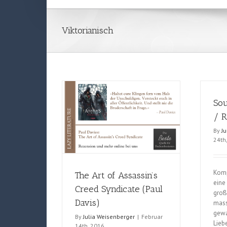
Viktorianisch
Sou
/ R
By
J
24th
Komp
The Art of Assassin’s
eine 
Creed Syndicate (Paul
groß
Davis)
mass
gewa
By
Julia Weisenberger
|
Februar
Lieb
14th, 2016