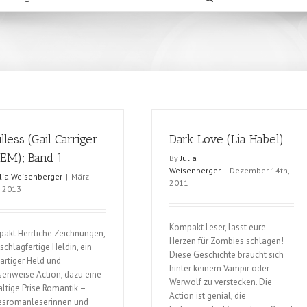
lless (Gail Carriger
Dark Love (Lia Habel)
EM); Band 1
By
Julia
Weisenberger
|
Dezember 14th,
ulia Weisenberger
|
März
2011
, 2013
Kompakt Leser, lasst eure
akt Herrliche Zeichnungen,
Herzen für Zombies schlagen!
schlagfertige Heldin, ein
Diese Geschichte braucht sich
artiger Held und
hinter keinem Vampir oder
enweise Action, dazu eine
Werwolf zu verstecken. Die
ltige Prise Romantik –
Action ist genial, die
esromanleserinnen und