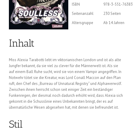
ISBN
978-3-551-76383
Seitenanzahl
230 Seiten
Altersgruppe
Ab 14 Jahren
Inhalt
Miss Alexia Tarabotti lebt im viktorianischen London und ist als alte
Jungfer bekannt, da sie viel zu clever für die Männerwelt ist. Als sie
auf einem Ball Ruhe sucht, wird sie von einem Vampir angegriffen. In
Notwehr tötet sie die Kreatur, was Lord Conall Maccon auf den Plan
ruft, den Chef des „Burreau of Unnatural Registry“ und Alphawerwolf.
Zwischen ihnen herrscht schon seit einiger Zeit ein beständiger
Funkenregen, der diesmal noch dadurch erhöht wird, dass Alexia sich
gekonnt in die Schusslinie eines Unbekannten bringt, der es auf
übernatürliche Wesen abgesehen hat, mit denen sie befreundet ist.
Stil