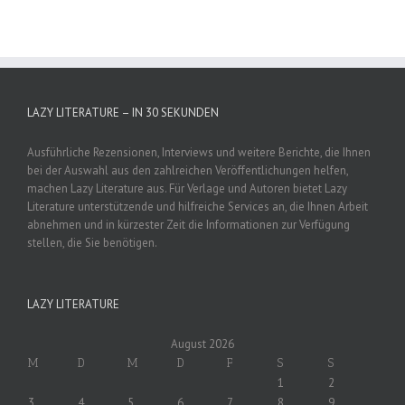
LAZY LITERATURE – IN 30 SEKUNDEN
Ausführliche Rezensionen, Interviews und weitere Berichte, die Ihnen
bei der Auswahl aus den zahlreichen Veröffentlichungen helfen,
machen Lazy Literature aus. Für Verlage und Autoren bietet Lazy
Literature unterstützende und hilfreiche Services an, die Ihnen Arbeit
abnehmen und in kürzester Zeit die Informationen zur Verfügung
stellen, die Sie benötigen.
LAZY LITERATURE
August 2026
M
D
M
D
F
S
S
1
2
3
4
5
6
7
8
9