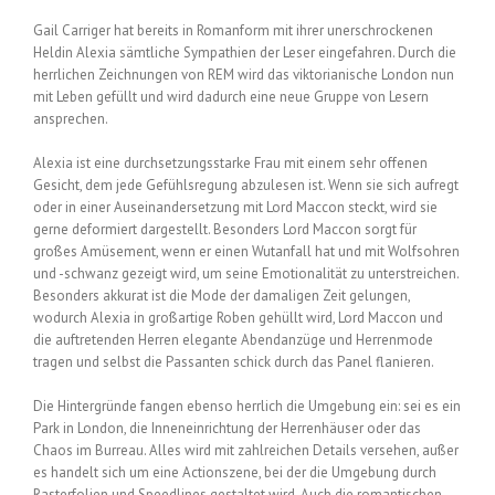
Gail Carriger hat bereits in Romanform mit ihrer unerschrockenen
Heldin Alexia sämtliche Sympathien der Leser eingefahren. Durch die
herrlichen Zeichnungen von REM wird das viktorianische London nun
mit Leben gefüllt und wird dadurch eine neue Gruppe von Lesern
ansprechen.
Alexia ist eine durchsetzungsstarke Frau mit einem sehr offenen
Gesicht, dem jede Gefühlsregung abzulesen ist. Wenn sie sich aufregt
oder in einer Auseinandersetzung mit Lord Maccon steckt, wird sie
gerne deformiert dargestellt. Besonders Lord Maccon sorgt für
großes Amüsement, wenn er einen Wutanfall hat und mit Wolfsohren
und -schwanz gezeigt wird, um seine Emotionalität zu unterstreichen.
Besonders akkurat ist die Mode der damaligen Zeit gelungen,
wodurch Alexia in großartige Roben gehüllt wird, Lord Maccon und
die auftretenden Herren elegante Abendanzüge und Herrenmode
tragen und selbst die Passanten schick durch das Panel flanieren.
Die Hintergründe fangen ebenso herrlich die Umgebung ein: sei es ein
Park in London, die Inneneinrichtung der Herrenhäuser oder das
Chaos im Burreau. Alles wird mit zahlreichen Details versehen, außer
es handelt sich um eine Actionszene, bei der die Umgebung durch
Rasterfolien und Speedlines gestaltet wird. Auch die romantischen