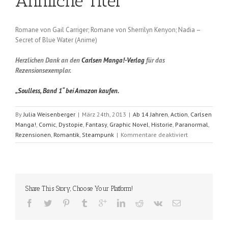
Ähnliche Titel
Romane von Gail Carriger; Romane von Sherrilyn Kenyon; Nadia –
Secret of Blue Water (Anime)
Herzlichen Dank an den
Carlsen Manga!-Verlag
für das
Rezensionsexemplar.
„Soulless, Band 1“ bei Amazon kaufen.
By
Julia Weisenberger
|
März 24th, 2013
|
Ab 14 Jahren
,
Action
,
Carlsen
Manga!
,
Comic
,
Dystopie
,
Fantasy
,
Graphic Novel
,
Historie
,
Paranormal
,
für
Rezensionen
,
Romantik
,
Steampunk
|
Kommentare deaktiviert
Soulless
(Gail
Carriger
/
REM);
Share This Story, Choose Your Platform!
Band
1