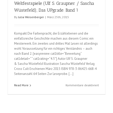
Weltfestspiele (Ulf S. Graupner / Sascha
Wüstefeld); Das UPgrade. Band 1
By
Julia Weisenberger
|
März 25th, 2015
Kompakt Die Farbenpracht, die Erzählebenen und die
einfallsreiche Geschichte machen aus diesem Comic ein
Meisterwerk. Ein zweites und drittes Mal Lesen ist allerdings
wohl Voraussetzung für ein richtiges Verständnis – auch
nach Band 2. [easyreview cat1title=“Bewertung“
cat1detail=“ “ cat1rating=“4.5″] Autor Ulf S. Graupner
& Sascha Wüstefeld Illustration Sascha Wüstefeld Verlag
Cross Cult Erschienen März 2015 ISBN 978-3-86425-668-4
Seitenanzahl 64 Seiten Zur Leseprobe. […]
für
Read More
Kommentare deaktiviert
Das
UPgrade.:
Wunder,
Würfel,
Weltfestsp