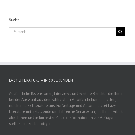
Suche
LAZY LITERATURE – IN 30 SEKUNDEN
Ausführliche Rezensionen, Interviews und weitere Berichte, die Ihnen
bei der Auswahl aus den zahlreichen Veröffentlichungen helfen,
machen Lazy Literature aus. Für Verlage und Autoren bietet Lazy
Literature unterstützende und hilfreiche Services an, die Ihnen Arbeit
abnehmen und in kürzester Zeit die Informationen zur Verfügung
stellen, die Sie benötigen.