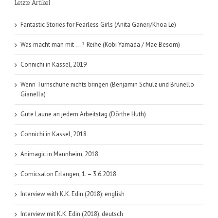
Letzte Artikel
(Ulf
S.
Graupner
Fantastic Stories for Fearless Girls (Anita Ganeri/Khoa Le)
/
Sascha
Was macht man mit … ?-Reihe (Kobi Yamada / Mae Besom)
Wüstefeld
Das
Connichi in Kassel, 2019
UPgrade.
Band
Wenn Turnschuhe nichts bringen (Benjamin Schulz und Brunello
1
Gianella)
Gute Laune an jedem Arbeitstag (Dörthe Huth)
Connichi in Kassel, 2018
Animagic in Mannheim, 2018
Comicsalon Erlangen, 1. – 3.6.2018
Interview with K.K. Edin (2018); english
Interview mit K.K. Edin (2018); deutsch