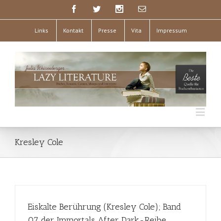
Links
Kontakt
Presse
Vita
Impressum
Kresley Cole
Eiskalte Berührung (Kresley Cole); Band
07 der Immortals After Dark-Reihe