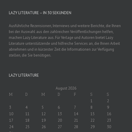
LAZY LITERATURE – IN 30 SEKUNDEN
Ausführliche Rezensionen, Interviews und weitere Berichte, die Ihnen
bei der Auswahl aus den zahlreichen Veröffentlichungen helfen,
machen Lazy Literature aus. Für Verlage und Autoren bietet Lazy
Literature unterstützende und hilfreiche Services an, die Ihnen Arbeit
abnehmen und in kürzester Zeit die Informationen zur Verfügung
stellen, die Sie benötigen.
LAZY LITERATURE
August 2026
M
D
M
D
F
S
S
1
2
3
4
5
6
7
8
9
10
11
12
13
14
15
16
17
18
19
20
21
22
23
24
25
26
27
28
29
30