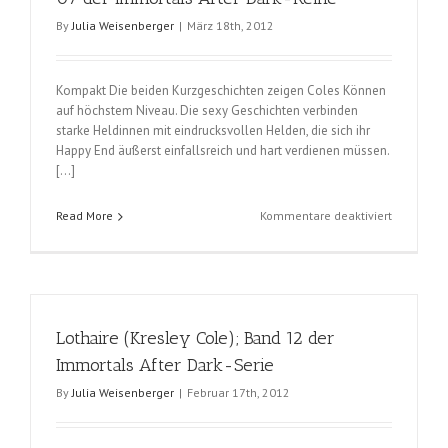
By
Julia Weisenberger
|
März 18th, 2012
Kompakt Die beiden Kurzgeschichten zeigen Coles Können
auf höchstem Niveau. Die sexy Geschichten verbinden
starke Heldinnen mit eindrucksvollen Helden, die sich ihr
Happy End äußerst einfallsreich und hart verdienen müssen.
[…]
für
Read More
Kommentare deaktiviert
Eiskalte
Berührung
(Kresley
Cole);
Band
Lothaire (Kresley Cole); Band 12 der
07
der
Immortals After Dark-Serie
Immortals
By
Julia Weisenberger
|
Februar 17th, 2012
After
Dark-
Reihe