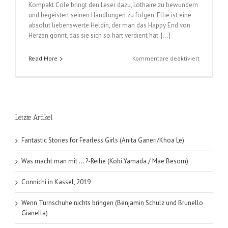
Kompakt Cole bringt den Leser dazu, Lothaire zu bewundern
und begeistert seinen Handlungen zu folgen. Ellie ist eine
absolut liebenswerte Heldin, der man das Happy End von
Herzen gönnt, das sie sich so hart verdient hat. […]
für
Read More
Kommentare deaktiviert
Lothaire
(Kresley
Cole);
Band
12
Letzte Artikel
der
Immortals
After
Fantastic Stories for Fearless Girls (Anita Ganeri/Khoa Le)
Dark-
Serie
Was macht man mit … ?-Reihe (Kobi Yamada / Mae Besom)
Connichi in Kassel, 2019
Wenn Turnschuhe nichts bringen (Benjamin Schulz und Brunello
Gianella)