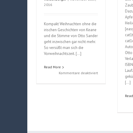
2016
Zaub
Dazu
Apfe
Heil
Kompakt Weihnachten ohne die
[eas
irischen Geschichten von Keane
cat1
und die Stimme von Otto Sander
cat1d
geht inzwischen gar nicht mehr.
Auto
So versüßt man sich die
Otto
Vorweihnachtszeit. […]
Verl
ISBN
Read More
Lauf
für
Kommentare deaktiviert
gekü
Mehr
[…]
Whiskey
für
Read
den
Weihnachtsmann
(John
B.
Keane)