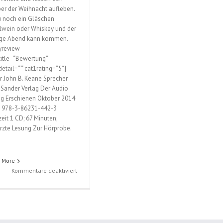
er der Weihnacht aufleben.
 noch ein Gläschen
lwein oder Whiskey und der
ige Abend kann kommen.
yreview
title=“Bewertung“
etail=“ “ cat1rating=“5″]
r John B. Keane Sprecher
 Sander Verlag Der Audio
ag Erschienen Oktober 2014
 978-3-86231-442-3
zeit 1 CD; 67 Minuten;
rzte Lesung Zur Hörprobe.
 More
für
Kommentare deaktiviert
Whiskey
für
den
Weihnachtsmann
(John