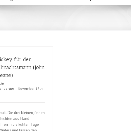
iskey für den
hnachtsmann (John
Keane)
lia
enberger
|
November 17th,
4
akt Die drei kleinen, feinen
hichten aus Irland
ühren in die kühlen Tage
Winters und lassen den