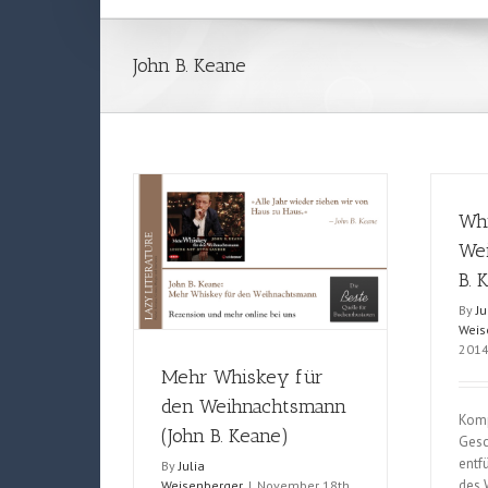
John B. Keane
Wh
Wei
B. 
By
Ju
Weis
201
Mehr Whiskey für
den Weihnachtsmann
Komp
(John B. Keane)
Gesc
entf
By
Julia
des 
Weisenberger
|
November 18th,