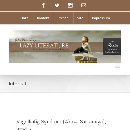
Links
Kontakt
Presse
Vita
Impressum
Internat
Vogelkäfig Syndrom (Akaza Samamiya);
Band 2