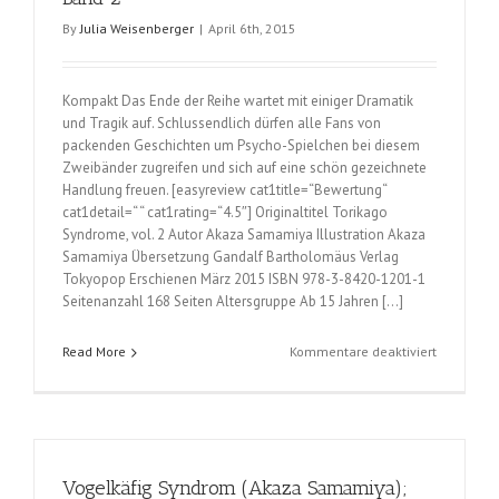
By
Julia Weisenberger
|
April 6th, 2015
Kompakt Das Ende der Reihe wartet mit einiger Dramatik
und Tragik auf. Schlussendlich dürfen alle Fans von
packenden Geschichten um Psycho-Spielchen bei diesem
Zweibänder zugreifen und sich auf eine schön gezeichnete
Handlung freuen. [easyreview cat1title=“Bewertung“
cat1detail=“ “ cat1rating=“4.5″] Originaltitel Torikago
Syndrome, vol. 2 Autor Akaza Samamiya Illustration Akaza
Samamiya Übersetzung Gandalf Bartholomäus Verlag
Tokyopop Erschienen März 2015 ISBN 978-3-8420-1201-1
Seitenanzahl 168 Seiten Altersgruppe Ab 15 Jahren […]
für
Read More
Kommentare deaktiviert
Vogelkäfig
Syndrom
(Akaza
Samamiya
Band
Vogelkäfig Syndrom (Akaza Samamiya);
2