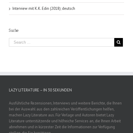
Interview mit K.K. Edin (2018); deutsch
Suche
LAZY LITERATURE – IN 30 SEKUNDEN
Ausführliche Rezensionen, Interviews und weitere Berichte, die Ihnen
bei der Auswahl aus den zahlreichen Veröffentlichungen helfen,
machen Lazy Literature aus. Für Verlage und Autoren bietet Lazy
Literature unterstützende und hilfreiche Services an, die Ihnen Arbeit
abnehmen und in kürzester Zeit die Informationen zur Verfügung
stellen, die Sie benötigen.