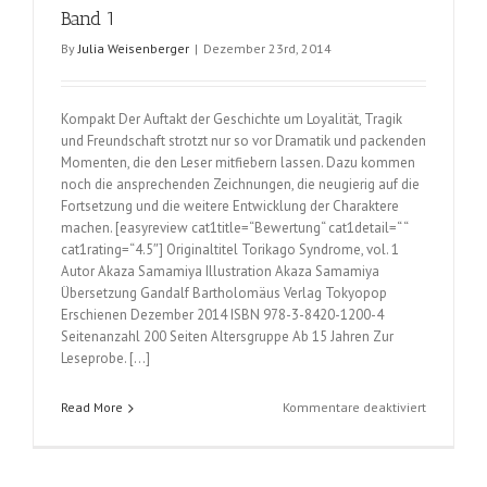
Band 1
By
Julia Weisenberger
|
Dezember 23rd, 2014
Kompakt Der Auftakt der Geschichte um Loyalität, Tragik
und Freundschaft strotzt nur so vor Dramatik und packenden
Momenten, die den Leser mitfiebern lassen. Dazu kommen
noch die ansprechenden Zeichnungen, die neugierig auf die
Fortsetzung und die weitere Entwicklung der Charaktere
machen. [easyreview cat1title=“Bewertung“ cat1detail=“ “
cat1rating=“4.5″] Originaltitel Torikago Syndrome, vol. 1
Autor Akaza Samamiya Illustration Akaza Samamiya
Übersetzung Gandalf Bartholomäus Verlag Tokyopop
Erschienen Dezember 2014 ISBN 978-3-8420-1200-4
Seitenanzahl 200 Seiten Altersgruppe Ab 15 Jahren Zur
Leseprobe. […]
für
Read More
Kommentare deaktiviert
Vogelkäfig
Syndrom
(Akaza