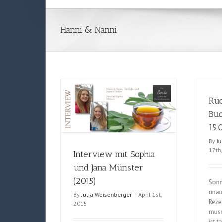
Hanni & Nanni
Rüc
Buc
15.
By
J
17th
Interview mit Sophia
und Jana Münster
(2015)
Sonnt
unau
By
Julia Weisenberger
|
April 1st,
Reze
2015
muss
ist 