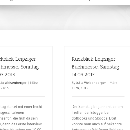
kblick Leipziger
Rückblick Leipziger
hmesse, Sonntag
Buchmesse, Samstag
03.2015
14.03.2015
ulia Weisenberger
|
März
By
Julia Weisenberger
|
März
, 2015
15th, 2015
ag startet mit einer leicht
Der Samstag begann mit einem
sgeschlafenen
Treffen der Blogger bei
nsentin, die früh da sein
dotbooks und Skoobe. Dort
, denn das erste Interview
konnte man auch auf bekannte
tatsächlich schon vor 10.00
Autoren wie Wolfgang Hohlbein