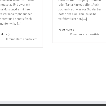
angesetzt. Und zwar mit
oder Tanja Kinkel treffen. Auch
ia Münster, die mit ihrer
Jochen Frech war vor Ort, der bei
ester Jana topfit auf der
dotbooks eine Thriller-Reihe
 steht und bereits frisch
veröffentlicht hat. […]
munter wirkt. […]
Read More
für
 More
Kommentare deaktiviert
für
Rüc
Kommentare deaktiviert
Rückblick
Lei
Leipziger
Buc
Buchmesse,
Sa
Sonntag
14.
15.03.2015