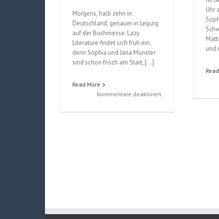
Uhr 
Morgens, halb zehn in
Soph
Deutschland, genauer in Leipzig
Schw
auf der Buchmesse. Lazy
Matte
Literature findet sich früh ein,
und 
denn Sophia und Jana Münster
sind schon frisch am Start, […]
Read
Read More
für
Kommentare deaktiviert
Interview
mit
Sophia
und
Jana
Münster
(2015)