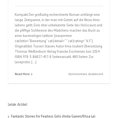
Kompakt Der großartig recherchierte Roman umfängt eine
lange Zeitspanne, in der man mit Gretel auf die Reise ihres
Lebens geht. Eine eher unbekannte Seite des Holocaust und
die pfiffige Sichtweise des Mädchens machen das Buch zu
einer kurzweiligen Lektüre. [easyreview
cat1title=“Bewertung“ cat1detail=“ “ cat1rating=“4.5″]
Originaltitel Tussen Stasies Autor Irma Joubert Übersetzung
Thomas Weißenborn Verlag Francke Erschienen Juni 2014
ISBN 978-3-86827-457-8 Seitenanzahl 480 Seiten Zur
Leseprobe. […]
für
Read More
Kommentare deaktiviert
Das
Mädchen
aus
dem
Zug
Letzte Artikel
(Irma
Joubert)
Fantastic Stories for Fearless Girls (Anita Ganeri/Khoa Le)