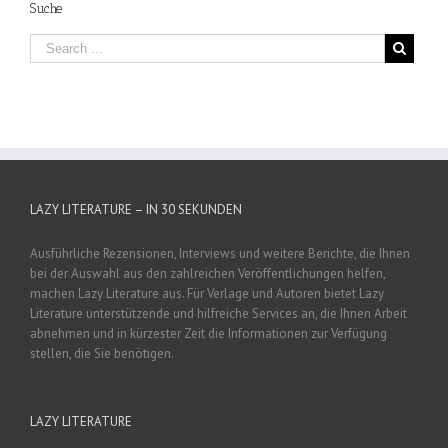
Suche
LAZY LITERATURE – IN 30 SEKUNDEN
Ausführliche Rezensionen, Interviews und weitere Berichte, die Ihnen
bei der Auswahl aus den zahlreichen Veröffentlichungen helfen,
machen Lazy Literature aus. Für Verlage und Autoren bietet Lazy
Literature unterstützende und hilfreiche Services an, die Ihnen Arbeit
abnehmen und in kürzester Zeit die Informationen zur Verfügung
stellen, die Sie benötigen.
LAZY LITERATURE