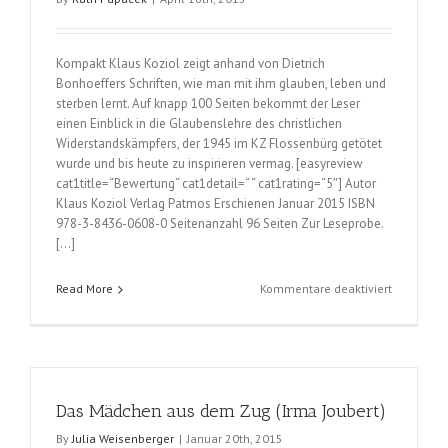
Kompakt Klaus Koziol zeigt anhand von Dietrich
Bonhoeffers Schriften, wie man mit ihm glauben, leben und
sterben lernt. Auf knapp 100 Seiten bekommt der Leser
einen Einblick in die Glaubenslehre des christlichen
Widerstandskämpfers, der 1945 im KZ Flossenbürg getötet
wurde und bis heute zu inspirieren vermag. [easyreview
cat1title=“Bewertung“ cat1detail=“ “ cat1rating=“5″] Autor
Klaus Koziol Verlag Patmos Erschienen Januar 2015 ISBN
978-3-8436-0608-0 Seitenanzahl 96 Seiten Zur Leseprobe.
[…]
für
Read More
Kommentare deaktiviert
Entschied
Christ
sein
(Klaus
Koziol)
Das Mädchen aus dem Zug (Irma Joubert)
By
Julia Weisenberger
|
Januar 20th, 2015