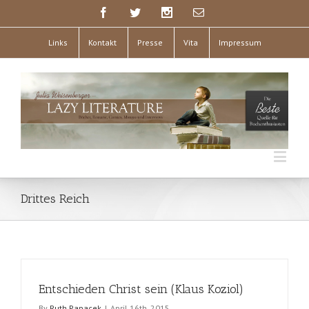
Links
Kontakt
Presse
Vita
Impressum
Drittes Reich
Entschieden Christ sein (Klaus Koziol)
By
Ruth Papacek
|
April 16th, 2015