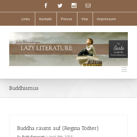
Links
Kontakt
Presse
Vita
Impressum
Buddhismus
Buddha räumt auf (Regina Tödter)
By
Ruth Papacek
|
April 9th, 2015