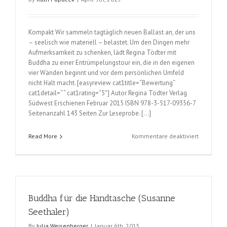
Kompakt Wir sammeln tagtäglich neuen Ballast an, der uns
– seelisch wie materiell – belastet. Um den Dingen mehr
Aufmerksamkeit zu schenken, lädt Regina Tödter mit
Buddha zu einer Entrümpelungstour ein, die in den eigenen
vier Wänden beginnt und vor dem persönlichen Umfeld
nicht Halt macht. [easyreview cat1title=“Bewertung“
cat1detail=“ “ cat1rating=“5″] Autor Regina Tödter Verlag
Südwest Erschienen Februar 2015 ISBN 978-3-517-09356-7
Seitenanzahl 143 Seiten Zur Leseprobe. […]
für
Read More
Kommentare deaktiviert
Buddha
räumt
auf
(Regina
Tödter)
Buddha für die Handtasche (Susanne
Seethaler)
By
Julia Weisenberger
|
Januar 6th, 2015