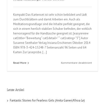
Kompakt Das Kartenset ist sehr schön bebildert und lädt
zum Durchblättern und damit Arbeiten ein. Auch als
Meditationsgrundlage sind die Inhalte perfekt geeignet, die
sich in einem herrlich stabilen Schuber befinden, der wirklich
hervorragend für die Handtasche geeignet ist. [easyreview
cat1title=“Bewertung“ cat1detail=“ “ cat1rating=“5″] Autor
Susanne Seethaler Verlag Irisiana Erschienen Oktober 2014
ISBN 978-3-424-15248-7 Seitenanzahl 96 Seiten und 64
Karten Zur Leseprobe. […]
für
Read More
Kommentare deaktiviert
Buddha
für
die
Handtasc
(Susanne
Letzte Artikel
Seethaler
Fantastic Stories for Fearless Girls (Anita Ganeri/Khoa Le)