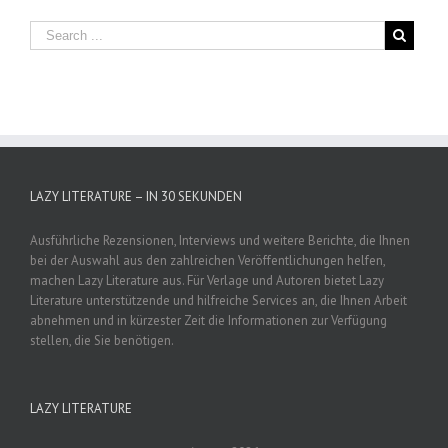
LAZY LITERATURE – IN 30 SEKUNDEN
Ausführliche Rezensionen, Interviews und weitere Berichte, die Ihnen
bei der Auswahl aus den zahlreichen Veröffentlichungen helfen,
machen Lazy Literature aus. Für Verlage und Autoren bietet Lazy
Literature unterstützende und hilfreiche Services an, die Ihnen Arbeit
abnehmen und in kürzester Zeit die Informationen zur Verfügung
stellen, die Sie benötigen.
LAZY LITERATURE