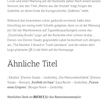
Cover und einer Warnung auf der Rückseite daher. Nach einem kurzen
Vorwort, das den Titel „Memo aus der Anstalt“ trägt, folgen die
Gedichte, an deren Ende die Kurzgeschichte „Oldtimer“ steht.
Während das Innenleben schön gedruckt erscheint, hätte dem
Umschlag ein wenig mehr Schärfe gutgetan, denn so ist die Warnung
(im Stil der Warnhinweise auf Zigarettenpackungen) sowie das
„Doomsday Books“-Logo auf der Rückseite eher schwer lesbar …
Dieses von Dennis Staats gegründete Label bezeichnet sich übrigens
als „The Number 1 Brand in Trash Literature“ und der neben dem
Logo platzierte QR-Code führt auf die Homepage.
Ähnliche Titel
„Xibalba“ (Dennis Staats – Gedichte); „Die Marionettenfabrik“ (Dennis
Staats – Roman); „
Konfetti im Haar
“ (Leja Reicht – Gedichte); „
Poesie
eines Empires
“ (Rougie Noiré – Gedichte)
Herzlichen Dank an
BUCH13
für das Rezensionsexemplar.