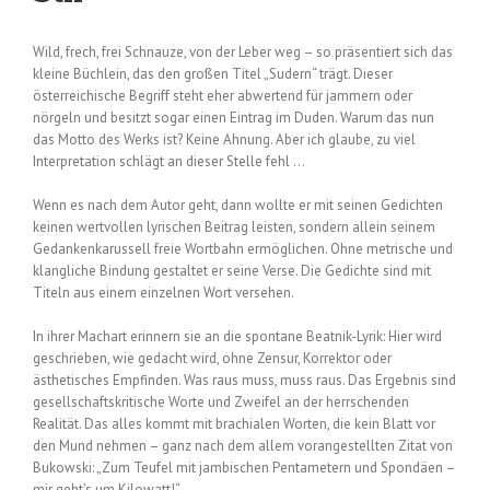
Wild, frech, frei Schnauze, von der Leber weg – so präsentiert sich das
kleine Büchlein, das den großen Titel „Sudern“ trägt. Dieser
österreichische Begriff steht eher abwertend für jammern oder
nörgeln und besitzt sogar einen Eintrag im Duden. Warum das nun
das Motto des Werks ist? Keine Ahnung. Aber ich glaube, zu viel
Interpretation schlägt an dieser Stelle fehl …
Wenn es nach dem Autor geht, dann wollte er mit seinen Gedichten
keinen wertvollen lyrischen Beitrag leisten, sondern allein seinem
Gedankenkarussell freie Wortbahn ermöglichen. Ohne metrische und
klangliche Bindung gestaltet er seine Verse. Die Gedichte sind mit
Titeln aus einem einzelnen Wort versehen.
In ihrer Machart erinnern sie an die spontane Beatnik-Lyrik: Hier wird
geschrieben, wie gedacht wird, ohne Zensur, Korrektor oder
ästhetisches Empfinden. Was raus muss, muss raus. Das Ergebnis sind
gesellschaftskritische Worte und Zweifel an der herrschenden
Realität. Das alles kommt mit brachialen Worten, die kein Blatt vor
den Mund nehmen – ganz nach dem allem vorangestellten Zitat von
Bukowski: „Zum Teufel mit jambischen Pentametern und Spondäen –
mir geht’s um Kilowatt!“.