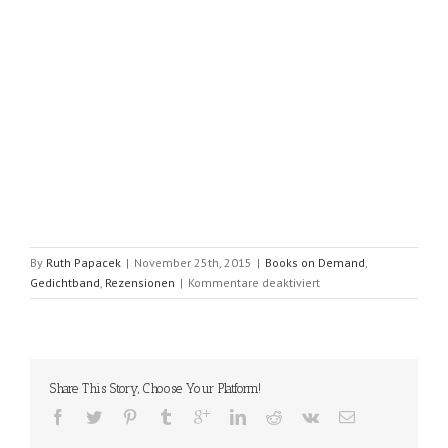
By
Ruth Papacek
|
November 25th, 2015
|
Books on Demand
,
für
Gedichtband
,
Rezensionen
|
Kommentare deaktiviert
Sudern
(Dennis
Staats)
Share This Story, Choose Your Platform!