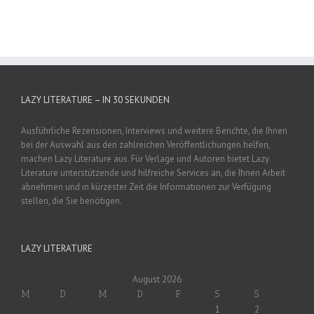
LAZY LITERATURE – IN 30 SEKUNDEN
Ausführliche Rezensionen, Interviews und weitere Berichte, die Ihnen
bei der Auswahl aus den zahlreichen Veröffentlichungen helfen,
machen Lazy Literature aus. Für Verlage und Autoren bietet Lazy
Literature unterstützende und hilfreiche Services an, die Ihnen Arbeit
abnehmen und in kürzester Zeit die Informationen zur Verfügung
stellen, die Sie benötigen.
LAZY LITERATURE
August 2026
M
D
M
D
F
S
S
1
2