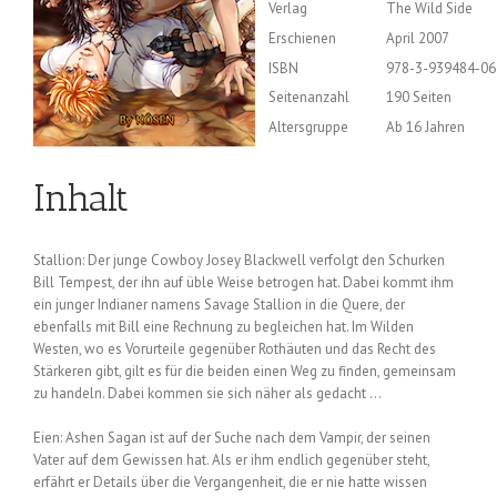
Verlag
The Wild Side
Erschienen
April 2007
ISBN
978-3-939484-06
Seitenanzahl
190 Seiten
Altersgruppe
Ab 16 Jahren
Inhalt
Stallion: Der junge Cowboy Josey Blackwell verfolgt den Schurken
Bill Tempest, der ihn auf üble Weise betrogen hat. Dabei kommt ihm
ein junger Indianer namens Savage Stallion in die Quere, der
ebenfalls mit Bill eine Rechnung zu begleichen hat. Im Wilden
Westen, wo es Vorurteile gegenüber Rothäuten und das Recht des
Stärkeren gibt, gilt es für die beiden einen Weg zu finden, gemeinsam
zu handeln. Dabei kommen sie sich näher als gedacht …
Eien: Ashen Sagan ist auf der Suche nach dem Vampir, der seinen
Vater auf dem Gewissen hat. Als er ihm endlich gegenüber steht,
erfährt er Details über die Vergangenheit, die er nie hatte wissen