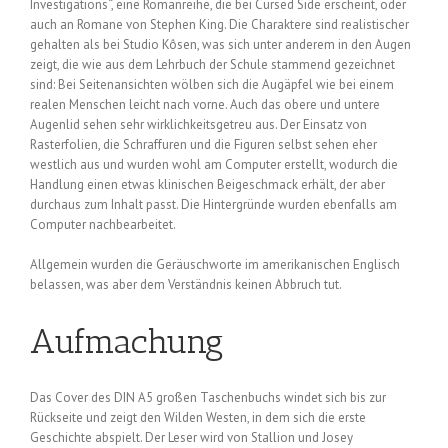
Investigations“, eine Romanreihe, die bei Cursed Side erscheint, oder
auch an Romane von Stephen King. Die Charaktere sind realistischer
gehalten als bei Studio Kôsen, was sich unter anderem in den Augen
zeigt, die wie aus dem Lehrbuch der Schule stammend gezeichnet
sind: Bei Seitenansichten wölben sich die Augäpfel wie bei einem
realen Menschen leicht nach vorne. Auch das obere und untere
Augenlid sehen sehr wirklichkeitsgetreu aus. Der Einsatz von
Rasterfolien, die Schraffuren und die Figuren selbst sehen eher
westlich aus und wurden wohl am Computer erstellt, wodurch die
Handlung einen etwas klinischen Beigeschmack erhält, der aber
durchaus zum Inhalt passt. Die Hintergründe wurden ebenfalls am
Computer nachbearbeitet.
Allgemein wurden die Geräuschworte im amerikanischen Englisch
belassen, was aber dem Verständnis keinen Abbruch tut.
Aufmachung
Das Cover des DIN A5 großen Taschenbuchs windet sich bis zur
Rückseite und zeigt den Wilden Westen, in dem sich die erste
Geschichte abspielt. Der Leser wird von Stallion und Josey