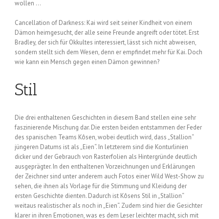
wollen …
Cancellation of Darkness: Kai wird seit seiner Kindheit von einem
Dämon heimgesucht, der alle seine Freunde angreift oder tötet. Erst
Bradley, der sich für Okkultes interessiert, lässt sich nicht abweisen,
sondern stellt sich dem Wesen, denn er empfindet mehr für Kai. Doch
wie kann ein Mensch gegen einen Dämon gewinnen?
Stil
Die drei enthaltenen Geschichten in diesem Band stellen eine sehr
faszinierende Mischung dar. Die ersten beiden entstammen der Feder
des spanischen Teams Kôsen, wobei deutlich wird, dass „Stallion“
jüngeren Datums ist als „Eien“. In letzterem sind die Konturlinien
dicker und der Gebrauch von Rasterfolien als Hintergründe deutlich
ausgeprägter. In den enthaltenen Vorzeichnungen und Erklärungen
der Zeichner sind unter anderem auch Fotos einer Wild West-Show zu
sehen, die ihnen als Vorlage für die Stimmung und Kleidung der
ersten Geschichte dienten. Dadurch ist Kôsens Stil in „Stallion“
weitaus realistischer als noch in „Eien“. Zudem sind hier die Gesichter
klarer in ihren Emotionen, was es dem Leser leichter macht, sich mit