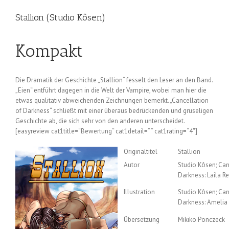
Stallion (Studio Kôsen)
Kompakt
Die Dramatik der Geschichte „Stallion“ fesselt den Leser an den Band.
„Eien“ entführt dagegen in die Welt der Vampire, wobei man hier die
etwas qualitativ abweichenden Zeichnungen bemerkt. „Cancellation
of Darkness“ schließt mit einer überaus bedrückenden und gruseligen
Geschichte ab, die sich sehr von den anderen unterscheidet.
[easyreview cat1title=“Bewertung“ cat1detail=“ “ cat1rating=“4″]
Originaltitel
Stallion
Autor
Studio Kôsen; Can
Darkness: Laila R
Illustration
Studio Kôsen; Can
Darkness: Ameli
Übersetzung
Mikiko Ponczeck