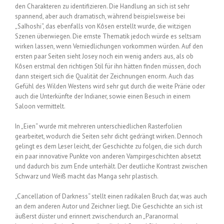
den Charakteren zu identifizieren. Die Handlung an sich ist sehr
spannend, aber auch dramatisch, während beispielsweise bei
„Saîhoshi“, das ebenfalls von Kôsen erstellt wurde, die witzigen
Szenen überwiegen. Die ernste Thematik jedoch würde es seltsam
wirken lassen, wenn Verniedlichungen vorkommen würden. Auf den
ersten paar Seiten sieht Josey noch ein wenig anders aus, als ob
Kôsen erstmal den richtigen Stil für ihn hätten finden müssen, doch
dann steigert sich die Qualität der Zeichnungen enorm. Auch das
Gefühl des Wilden Westens wird sehr gut durch die weite Prärie oder
auch die Unterkünfte der Indianer, sowie einen Besuch in einem
Saloon vermittelt.
In „Eien“ wurde mit mehreren unterschiedlichen Rasterfolien
gearbeitet, wodurch die Seiten sehr dicht gedrängt wirken. Dennoch
gelingt es dem Leser leicht, der Geschichte zu folgen, die sich durch
ein paar innovative Punkte von anderen Vampirgeschichten absetzt
und dadurch bis zum Ende unterhält. Der deutliche Kontrast zwischen
Schwarz und Weiß macht das Manga sehr plastisch.
„Cancellation of Darkness“ stellt einen radikalen Bruch dar, was auch
an dem anderen Autor und Zeichner liegt. Die Geschichte an sich ist
äußerst düster und erinnert zwischendurch an „Paranormal