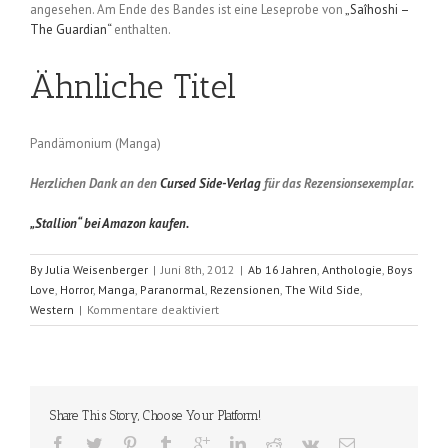
angesehen. Am Ende des Bandes ist eine Leseprobe von
„Saîhoshi –
The Guardian“
enthalten.
Ähnliche Titel
Pandämonium (Manga)
Herzlichen Dank an den
Cursed Side-Verlag
für das Rezensionsexemplar.
„Stallion“ bei Amazon kaufen.
By
Julia Weisenberger
|
Juni 8th, 2012
|
Ab 16 Jahren
,
Anthologie
,
Boys
Love
,
Horror
,
Manga
,
Paranormal
,
Rezensionen
,
The Wild Side
,
für
Western
|
Kommentare deaktiviert
Stallion
(Studio
Kôsen)
Share This Story, Choose Your Platform!