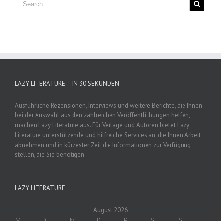
LAZY LITERATURE – IN 30 SEKUNDEN
Ausführliche Rezensionen, Interviews und weitere Berichte, die Ihnen
bei der Auswahl aus den zahlreichen Veröffentlichungen helfen,
machen Lazy Literature aus. Für Verlage und Autoren bietet Lazy
Literature unterstützende und hilfreiche Services an, die Ihnen Arbeit
abnehmen und in kürzester Zeit die Informationen zur Verfügung
stellen, die Sie benötigen.
LAZY LITERATURE
August 2026
M
D
M
D
F
S
S