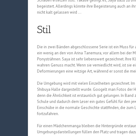
Schaden ersetzen soll. Takase gelingt es, Saya dazu zu bri
begeistert. Allerdings könnte ihre Begeisterung auch an 
nicht kalt gelassen wird …
Stil
Die in zwei Bänden abgeschlossene Serie ist ein Muss für
ein wenig an den von Arina Tanemura, vor allem bei der M
Ponysträhnen. Saya ist sehr liebenswert gezeichnet. Ihre 
wahren Genuss macht. Wenn sie verniedlicht wird, ist sie e
Deformierungen eine witzige Art, während er sonst die meist
Die Umgebung wird mit vielen Einzelheiten gezeichnet. Im e
Shibuya Halle dargestellt wurde. Googelt man Fotos der Ha
denn die Ähnlichkeit ist erstaunlich gut gelungen. In Band 
Schule und dadurch dem Leser ein gutes Gefühl für den jew
Einschübe in die normale Geschichte stattfinden, die zum 
fortzufahren.
Für einen Mädchenmanga bleiben die Hintergründe erstaunli
Umgebungsdarstellungen füllen den Platz und tragen dazu be