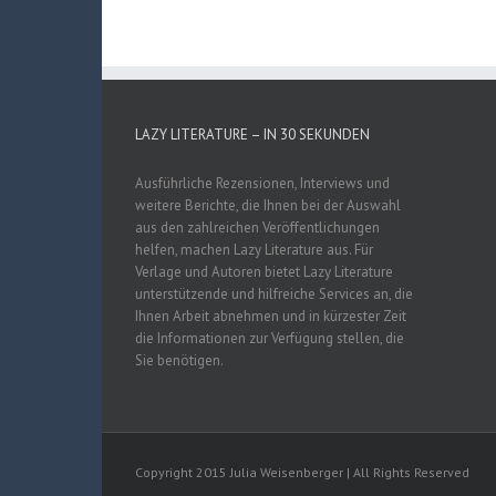
LAZY LITERATURE – IN 30 SEKUNDEN
Ausführliche Rezensionen, Interviews und
weitere Berichte, die Ihnen bei der Auswahl
aus den zahlreichen Veröffentlichungen
helfen, machen Lazy Literature aus. Für
Verlage und Autoren bietet Lazy Literature
unterstützende und hilfreiche Services an, die
Ihnen Arbeit abnehmen und in kürzester Zeit
die Informationen zur Verfügung stellen, die
Sie benötigen.
Copyright 2015 Julia Weisenberger | All Rights Reserved