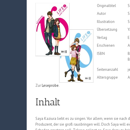
Originaltitel
S
Autor
S
Illustration
S
Übersetzung
Y
Verlag
E
Erschienen
A
ISBN
B
B
Seitenanzahl
j
Altersgruppe
A
Zur
Leseprobe
.
Inhalt
Saya Kaziura liebt es zu singen. Vor allem, wenn sie nach 
Produzent, der sie groß rausbringen will. Doch Saya will eig