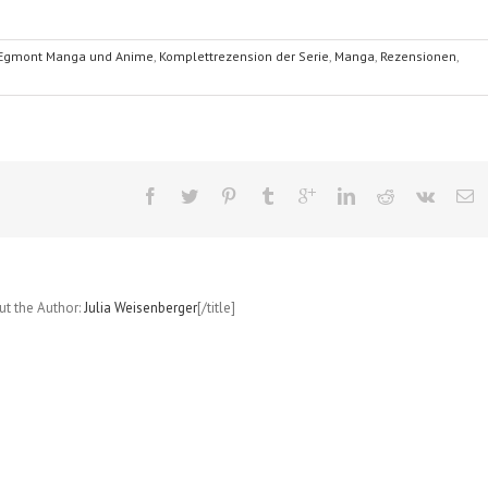
Egmont Manga und Anime
,
Komplettrezension der Serie
,
Manga
,
Rezensionen
,
out the Author:
Julia Weisenberger
[/title]