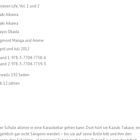
ixteen Life, Vol. 1 und 2
aki Aikawa
aki Aikawa
ayoi Okada
gmont Manga und Anime
pril und Juli 2012
and 1: 978-3-7704-7758-6
and 2: 978-3-7704-7759-3
eweils 192 Seiten
b 12 Jahren
der Schule alleine in eine Karaokebar gehen kann. Dort hört sie Kazuki Takase, ei
entlich gar nicht Sängerin werden – bis sie auf seine Brille tritt und ihm den