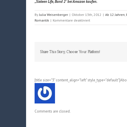
„Sixteen Life, Band 2“ bei Amazon kaufen.
By
Julia Weisenberger
|
Oktober 13th, 2012
|
Ab 12 Jahren
,
für
Romantik
|
Kommentare deaktiviert
Sixteen
Life
(Saki
Aikawa);
Band
Share This Story, Choose Your Platform!
1
und
2
[title size="3" content_align="left" style_type="default"]Ab
Comments are closed.