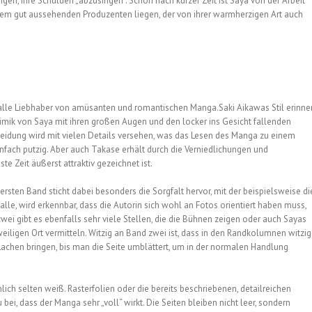
ngen, ihre Schulden „abzusingen“. Schon nach kurzer Zeit ist Saya von der Arbeit
ihrem gut aussehenden Produzenten liegen, der von ihrer warmherzigen Art auch
 alle Liebhaber von amüsanten und romantischen Manga.Saki Aikawas Stil erinne
imik von Saya mit ihren großen Augen und den locker ins Gesicht fallenden
Kleidung wird mit vielen Details versehen, was das Lesen des Manga zu einem
infach putzig. Aber auch Takase erhält durch die Verniedlichungen und
e Zeit äußerst attraktiv gezeichnet ist.
rsten Band sticht dabei besonders die Sorgfalt hervor, mit der beispielsweise di
lle, wird erkennbar, dass die Autorin sich wohl an Fotos orientiert haben muss,
zwei gibt es ebenfalls sehr viele Stellen, die die Bühnen zeigen oder auch Sayas
eiligen Ort vermitteln. Witzig an Band zwei ist, dass in den Randkolumnen witzi
Lachen bringen, bis man die Seite umblättert, um in der normalen Handlung
ch selten weiß. Rasterfolien oder die bereits beschriebenen, detailreichen
i, dass der Manga sehr „voll“ wirkt. Die Seiten bleiben nicht leer, sondern