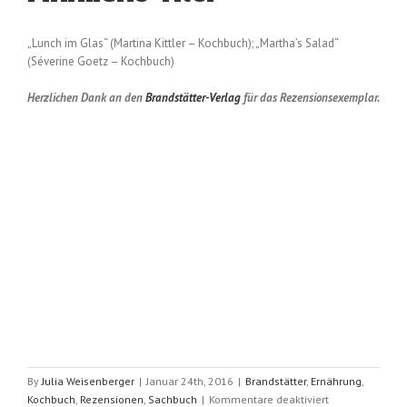
„Lunch im Glas“ (Martina Kittler – Kochbuch); „Martha’s Salad“
(Séverine Goetz – Kochbuch)
Herzlichen Dank an den
Brandstätter-Verlag
für das Rezensionsexemplar.
By
Julia Weisenberger
|
Januar 24th, 2016
|
Brandstätter
,
Ernährung
,
für
Kochbuch
,
Rezensionen
,
Sachbuch
|
Kommentare deaktiviert