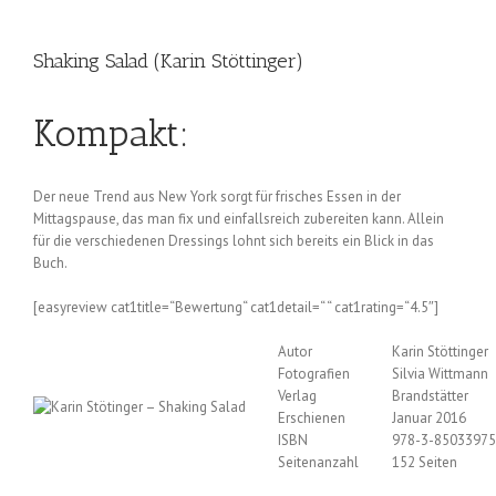
Shaking Salad (Karin Stöttinger)
Kompakt:
Der neue Trend aus New York sorgt für frisches Essen in der
Mittagspause, das man fix und einfallsreich zubereiten kann. Allein
für die verschiedenen Dressings lohnt sich bereits ein Blick in das
Buch.
[easyreview cat1title=“Bewertung“ cat1detail=“ “ cat1rating=“4.5″]
Autor
Karin Stöttinger
Fotografien
Silvia Wittmann
Verlag
Brandstätter
Erschienen
Januar 2016
ISBN
978-3-85033975
Seitenanzahl
152 Seiten