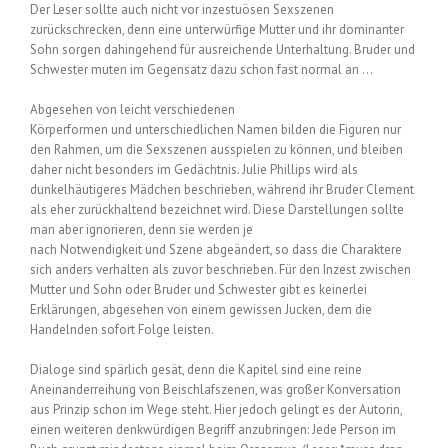
Der Leser sollte auch nicht vor inzestuösen Sexszenen
zurückschrecken, denn eine unterwürfige Mutter und ihr dominanter
Sohn sorgen dahingehend für ausreichende Unterhaltung. Bruder und
Schwester muten im Gegensatz dazu schon fast normal an …
Abgesehen von leicht verschiedenen
Körperformen und unterschiedlichen Namen bilden die Figuren nur
den Rahmen, um die Sexszenen ausspielen zu können, und bleiben
daher nicht besonders im Gedächtnis. Julie Phillips wird als
dunkelhäutigeres Mädchen beschrieben, während ihr Bruder Clement
als eher zurückhaltend bezeichnet wird. Diese Darstellungen sollte
man aber ignorieren, denn sie werden je
nach Notwendigkeit und Szene abgeändert, so dass die Charaktere
sich anders verhalten als zuvor beschrieben. Für den Inzest zwischen
Mutter und Sohn oder Bruder und Schwester gibt es keinerlei
Erklärungen, abgesehen von einem gewissen Jucken, dem die
Handelnden sofort Folge leisten.
Dialoge sind spärlich gesät, denn die Kapitel sind eine reine
Aneinanderreihung von Beischlafszenen, was großer Konversation
aus Prinzip schon im Wege steht. Hier jedoch gelingt es der Autorin,
einen weiteren denkwürdigen Begriff anzubringen: Jede Person im