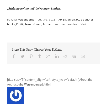
„Schlampen-Internat“ bei Amazon kaufen.
By
Julia Weisenberger
|
Juli 3rd, 2011
|
Ab 18 Jahren
,
blue panther
für
books
,
Erotik
,
Rezensionen
,
Roman
|
Kommentare deaktiviert
Schlampen-
Internat
(Mandy
Fox)
Share This Story, Choose Your Platform!
[title size="3" content_align="left" style_type="default"]About the
Author:
Julia Weisenberger
[/title]