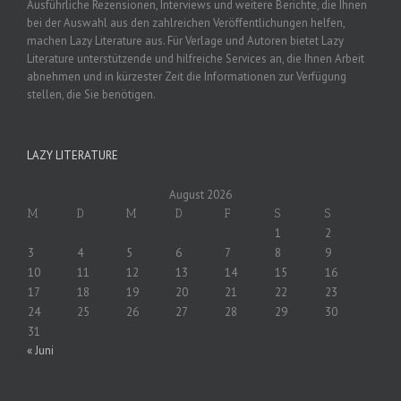
Ausführliche Rezensionen, Interviews und weitere Berichte, die Ihnen
bei der Auswahl aus den zahlreichen Veröffentlichungen helfen,
machen Lazy Literature aus. Für Verlage und Autoren bietet Lazy
Literature unterstützende und hilfreiche Services an, die Ihnen Arbeit
abnehmen und in kürzester Zeit die Informationen zur Verfügung
stellen, die Sie benötigen.
LAZY LITERATURE
August 2026
M
D
M
D
F
S
S
1
2
3
4
5
6
7
8
9
10
11
12
13
14
15
16
17
18
19
20
21
22
23
24
25
26
27
28
29
30
31
« Juni