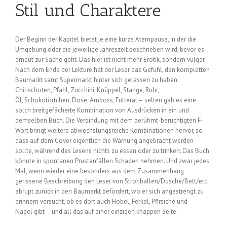
Stil und Charaktere
Der Beginn der Kapitel bietet je eine kurze Atempause, in der die
Umgebung oder die jeweilige Jahreszeit beschrieben wird, bevor es
erneut zur Sache geht. Das hier ist nicht mehr Erotik, sondern vulgär.
Nach dem Ende der Lektüre hat der Leser das Gefühl, den kompletten
Baumarkt samt Supermarkt hinter sich gelassen zu haben:
Chilischoten, Pfahl, Zucchini, Knüppel, Stange, Rohr,
Öl, Schokotörtchen, Dose, Amboss, Futteral – selten gab es eine
solch breitgefächerte Kombination von Ausdrücken in ein und
demselben Buch. Die Verbindung mit dem berühmt-berüchtigten F-
Wort bringt weitere abwechslungsreiche Kombinationen hervor, so
dass auf dem Cover eigentlich die Warnung angebracht werden
sollte, während des Lesens nichts zu essen oder zu trinken: Das Buch
könnte in spontanen Prustanfällen Schaden nehmen. Und zwar jedes
Mal, wenn wieder eine besonders aus dem Zusammenhang
gerissene Beschreibung den Leser von Strohballen/Dusche/Bett/etc.
abrupt zurück in den Baumarkt befördert, wo er sich angestrengt zu
erinnern versucht, ob es dort auch Hobel, Ferkel, Pfirsiche und
Nägel gibt – und all das auf einer einzigen knappen Seite.