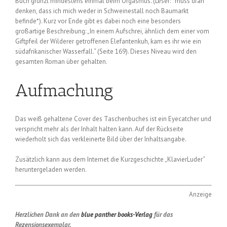
Buch grunzt mindestens einmal beim Orgasmus. (Leser: *muss dran
denken, dass ich mich weder in Schweinestall noch Baumarkt
befinde*). Kurz vor Ende gibt es dabei noch eine besonders
großartige Beschreibung: „In einem Aufschrei, ähnlich dem einer vom
Giftpfeil der Wilderer getroffenen Elefantenkuh, kam es ihr wie ein
südafrikanischer Wasserfall.“ (Seite 169). Dieses Niveau wird den
gesamten Roman über gehalten.
Aufmachung
Das weiß gehaltene Cover des Taschenbuches ist ein Eyecatcher und
verspricht mehr als der Inhalt halten kann. Auf der Rückseite
wiederholt sich das verkleinerte Bild über der Inhaltsangabe.
Zusätzlich kann aus dem Internet die Kurzgeschichte „KlavierLuder“
heruntergeladen werden.
Anzeige
Herzlichen Dank an den
blue panther books-Verlag
für das
Rezensionsexemplar.