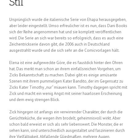
Stil
Ursprünglich wurde die italienische Serie von Ehapa herausgegeben,
aber leider eingestellt. Umso erfreulicher ist es nun, dass Dani Books
sich der Reihe angenommen hat und sie komplett veröffentlichen
wird. Die Serie an sich war bereits so erfolgreich, dass es auch eine
Zeichentrickserie davon gibt, die 2006 auch in Deutschland
ausgestrahlt wurde und die sich sehr an die Comicvorlagen hält.
Elena ist eine aufgeweckte Göre, die es faustdick hinter den Ohren
hat. Das merkt man schon an ihrem einfallsreichen Vorgehen, um
Zicks Bekanntschaft zu machen. Dabei gibt es einige amüsante
Szenen mit ihrem pummeligen Kater Bandito, der im Gegensatz zu
Zicks Kater Timothy „nur“ miauen kann. Timothy dagegen spricht mit
Zick und macht ein wenig Angst mit seiner haarlosen Erscheinung
und dem ewig strengen Blick.
Zick hingegen ist anfangs ein verwirrender Charakter, der durch die
Gerüchteküche, die wegen ihm brodelt, geheimnisvoll wirkt. Aber
schon bald erweist er sich als sehr liebenswert. Die Monster, die er
sehen kann, sind unterschiedlich ausgestaltet und faszinieren durch
ihre Vielfältigkeit. Abfallende Gliedmaßen, mehrere Augen,