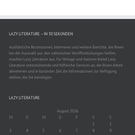
LAZY LITERATURE – IN 30 SEKUNDEN
Ausführliche Rezensionen, Interviews und weitere Berichte, die Ihnen
bei der Auswahl aus den zahlreichen Veröffentlichungen helfen,
machen Lazy Literature aus. Für Verlage und Autoren bietet Lazy
Literature unterstützende und hilfreiche Services an, die Ihnen Arbeit
abnehmen und in kürzester Zeit die Informationen zur Verfügung
stellen, die Sie benötigen.
LAZY LITERATURE
August 2026
M
D
M
D
F
S
S
1
2
3
4
5
6
7
8
9