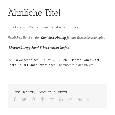
Ähnliche Titel
Blue Exorcist (Manga); Ernest & Rebecca (Comic)
Herzlichen Dank an den
Dani Books-Verlag
für das Rezensionsexemplar.
„Monster Allergy, Band 1“ bei Amazon kaufen.
By
Julia Weisenberger
|
Mai 9th, 2013
|
Ab 12 Jahren
,
Comic
,
Dani
für
Books
,
Horror
,
Humor
,
Rezensionen
|
Kommentare deaktiviert
Monster
Allergy
–
Die
monstermäßig
Share This Story, Choose Your Platform!
Gesamtausgab
(Centomo
&
Artibani