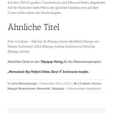
Auf dem DIN A5 großen Taschenbuch sind Miki und Meiko abgebildet.
Auf der Rückseite steht Miki in der gleichen Kleidung wie auf dem
Cover rechts neben der Inhaltsangabe.
Ähnliche Titel
Kimi ni todoke – Nah bei dir (Manga, Anime, Realfilm); Manga von
Wataru Yoshizumi; GALS (Manga, Anime); Kodomo no Omocha
(Manga, Anime)
Herzlichen Dank an den
Tokyopop-Verlag
für das Rezensionsexemplar.
„Marmalade Boy Perfect Edition, Band 4“ bei Amazon kaufen.
By
Julia Weisenberger
|
Dezember 31st, 2013
|
Ab 13 Jahren
,
Humor
,
für
Manga
,
Rezensionen
,
Romantik
,
Tokyopop
|
Kommentare deaktiviert
Marmala
Boy
–
Perfect