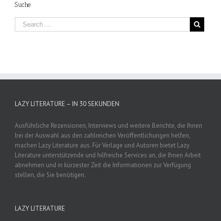
Suche
LAZY LITERATURE – IN 30 SEKUNDEN
Ausführliche Rezensionen, Interviews und weitere Berichte, die Ihnen
bei der Auswahl aus den zahlreichen Veröffentlichungen helfen,
machen Lazy Literature aus. Für Verlage und Autoren bietet Lazy
Literature unterstützende und hilfreiche Services an, die Ihnen Arbeit
abnehmen und in kürzester Zeit die Informationen zur Verfügung
stellen, die Sie benötigen.
LAZY LITERATURE