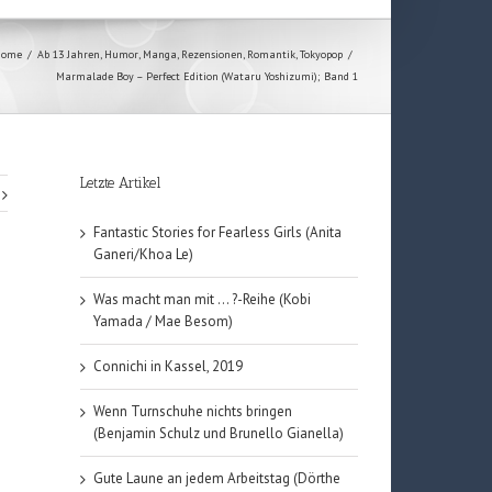
Home
/
Ab 13 Jahren
,
Humor
,
Manga
,
Rezensionen
,
Romantik
,
Tokyopop
/
Marmalade Boy – Perfect Edition (Wataru Yoshizumi); Band 1
Letzte Artikel
Fantastic Stories for Fearless Girls (Anita
Ganeri/Khoa Le)
Was macht man mit … ?-Reihe (Kobi
Yamada / Mae Besom)
Connichi in Kassel, 2019
Wenn Turnschuhe nichts bringen
(Benjamin Schulz und Brunello Gianella)
Gute Laune an jedem Arbeitstag (Dörthe