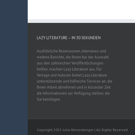
LAZY LITERATURE – IN 30 SEKUNDEN
Ausführliche Rezensionen, Interviews und
weitere Berichte, die Ihnen bei der Auswahl
aus den zahlreichen Veröffentlichungen
helfen, machen Lazy Literature aus. Für
Verlage und Autoren bietet Lazy Literature
unterstützende und hilfreiche Services an, die
Ihnen Arbeit abnehmen und in kürzester Zeit
die Informationen zur Verfügung stellen, die
Sie benötigen.
Copyright 2015 Julia Weisenberger | All Rights Reserved