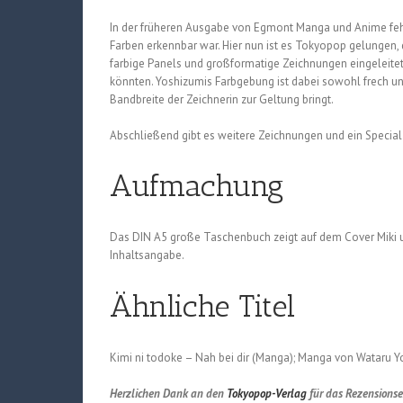
In der früheren Ausgabe von Egmont Manga und Anime fehl
Farben erkennbar war. Hier nun ist es Tokyopop gelungen, d
farbige Panels und großformatige Zeichnungen eingeleitet
könnten. Yoshizumis Farbgebung ist dabei sowohl frech und
Bandbreite der Zeichnerin zur Geltung bringt.
Abschließend gibt es weitere Zeichnungen und ein Special T
Aufmachung
Das DIN A5 große Taschenbuch zeigt auf dem Cover Miki und
Inhaltsangabe.
Ähnliche Titel
Kimi ni todoke – Nah bei dir (Manga); Manga von Wataru 
Herzlichen Dank an den
Tokyopop-Verlag
für das Rezensions