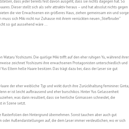
tstellen, dass jeder bereits fest davon ausgeht, dass sie nichts dagegen hat. So
ares. Dieser stellt sich als sehr attraktiv heraus – und hat absolut nichts gegen
mieten die vier Erwachsenen ein größeres Haus, ziehen gemeinsam ein und sorg
n muss sich Miki nicht nur Zuhause mit ihrem verrückten neuen „Stiefbruder“
nicht so gut aussehend wäre …
Wataru Yoshizumi. Die quirlige Miki trifft auf den eher ruhigen Yu, während ihrer
herweise zeichnet Yoshizumi ihre erwachsenen Protagonisten unterschiedlich und
 Yus Eltern helle Haare besitzen. Das trägt dazu bei, dass der Leser sie gut
Haare der eher weibliche Typ und wirkt durch ihre Zurückhaltung femininer. Ginta,
denn er ist leicht aufbrausend und eher burschikos. Hinter Yus Gelassenheit
fzuziehen, was darin resultiert, dass sie herrliche Grimassen schneidet, die
 in Szene setzt.
ie Rasterfolien den Hintergrund übernehmen. Sonst tauchen aber auch gut
 oder Außendarstellungen auf, die dem Leser immer verdeutlichen, wo er sich