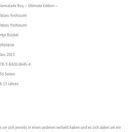
armalade Boy – Ultimate Edition –
ataru Yoshizumi
ataru Yoshizumi
ntje Bockel
okyopop
ärz 2013
78-3-8420-0645-4
56 Seiten
b 13 Jahren
ass sie sich jeweils in einen anderen verliebt haben und es sich dabei um ein