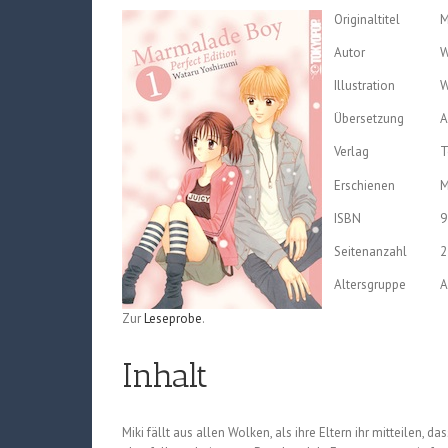
Originaltitel
M
Autor
W
Illustration
W
Übersetzung
A
Verlag
T
Erschienen
M
ISBN
9
Seitenanzahl
2
Altersgruppe
A
Zur
Leseprobe
.
Inhalt
Miki fällt aus allen Wolken, als ihre Eltern ihr mitteilen, d