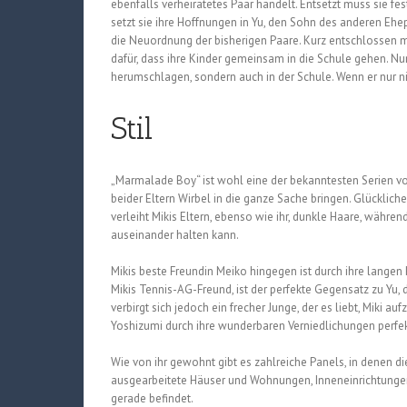
ebenfalls verheiratetes Paar handelt. Entsetzt muss sie fes
setzt sie ihre Hoffnungen in Yu, den Sohn des anderen Ehepa
die Neuordnung der bisherigen Paare. Kurz entschlossen 
dafür, dass ihre Kinder gemeinsam in die Schule gehen. Nu
herumschlagen, sondern auch in der Schule. Wenn er nur 
Stil
„Marmalade Boy“ ist wohl eine der bekanntesten Serien von 
beider Eltern Wirbel in die ganze Sache bringen. Glücklic
verleiht Mikis Eltern, ebenso wie ihr, dunkle Haare, während
auseinander halten kann.
Mikis beste Freundin Meiko hingegen ist durch ihre langen 
Mikis Tennis-AG-Freund, ist der perfekte Gegensatz zu Yu, 
verbirgt sich jedoch ein frecher Junge, der es liebt, Miki au
Yoshizumi durch ihre wunderbaren Verniedlichungen perfekt
Wie von ihr gewohnt gibt es zahlreiche Panels, in denen d
ausgearbeitete Häuser und Wohnungen, Inneneinrichtungen
gerade befindet.