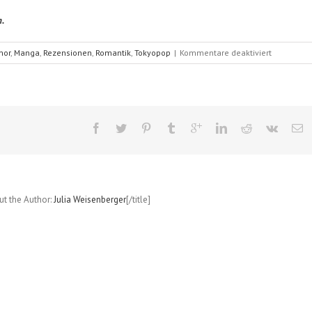
n.
für
mor
,
Manga
,
Rezensionen
,
Romantik
,
Tokyopop
|
Kommentare deaktiviert
Marmalad
Boy
–
Perfect
Edition
(Wataru
Yoshizumi)
Band
1
out the Author:
Julia Weisenberger
[/title]