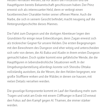
Helden verhalten werden, da vor allem die Prinzessin und die
Hauptfiguren bereits Bekanntschaft geschlossen haben. Der Prinz
erweist sich als interessanter Held, denn er verbirgt einen
facettenreichen Charakter hinter seiner offenen Miene. Auch die
Narbe, die sich in seinem Gesicht befindet, macht neugierig auf die
Hintergrundgeschichte dieses Mannes.
Die Fahrt zum Dungeon und die dortigen Abenteuer legen den
Grundstein für einige neue Entwicklungen, denn Zagan erweist sich
als trickreicher Gegner für unsere Helden. Die ersten Begegnungen
mit den Bewohnern des Dungeon sind eher witzig und unterscheiden
sich sehr von denen, die Ali Baba und Aladin in ihrem ersten Dungeon
gemacht haben. Doch später kommt eine gefährliche Wende, die die
Hauptfiguren in lebensbedrohliche Situationen wirft. In der
Umgebungsdarstellung allerdings konnte sich Shinobu Ohtaka
vollständig austoben, da die Wesen, die den Helden begegnen, wie
große Stofftiere wirken und die Wälder, in denen sie hausen, mit
vielen Details versehen werden.
Die gruselige Komponente kommt im Lauf der Handlung mehr zum
Tragen und setzt am Ende mit einem Cliffhanger in Band 10 erneut
den Fokus auf den Kampf gegen Al Thamen, die immer stärker
werden.