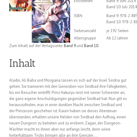
Erschienen
Band 9: Juni 2014
Band 10: Juli 2014
ISBN
Band 9: 978-2-88
Band 10: 978-2-8
Seitenanzahl
je 192 Seiten
Altersgruppe
Ab 12 Jahren
Zum Inhalt auf der Verlagsseite:
Band 9
und
Band 10
.
Inhalt
Aladin, Ali Baba und Morgiana lassen es sich auf der Insel Sindria gut
gehen. Sie trainieren mit den Generälen von Sindbad ihre Fähigkeiten,
bis ein Besucher eintrifft: Prinz Hakuryu reist mit seiner Schwester an,
die ganz eigene Anschuldigungen gegenüber Sindbad hat. Nun gilt es
herauszufinden, was in einer dunklen Nacht zwischen Sindbad und
der Prinzessin geschehen ist. Kaum haben sie dieses Abenteuer
überstanden, erhalten unsere Helden von Sindbad den Auftrag, einen
neuen Dungeon zu betreten und zu erobern: Zagan, der Dungeon-
Wächter macht es ihnen aber nur anfangs leicht, denn seine
hinterhältigen Tricks bringen alle an ihre Grenzen …