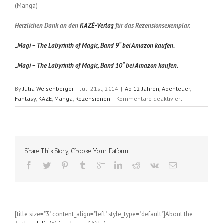
(Manga)
Herzlichen Dank an den
KAZÉ-Verlag
für das Rezensionsexemplar.
„Magi – The Labyrinth of Magic, Band 9“ bei Amazon kaufen.
„Magi – The Labyrinth of Magic, Band 10“ bei Amazon kaufen.
By
Julia Weisenberger
|
Juli 21st, 2014
|
Ab 12 Jahren
,
Abenteuer
,
für
Fantasy
,
KAZÉ
,
Manga
,
Rezensionen
|
Kommentare deaktiviert
Magi
–
The
Labyrinth
of
Share This Story, Choose Your Platform!
Magic
(Shinobu
Ohtaka);
Band
9
und
[title size="3" content_align="left" style_type="default"]About the
10