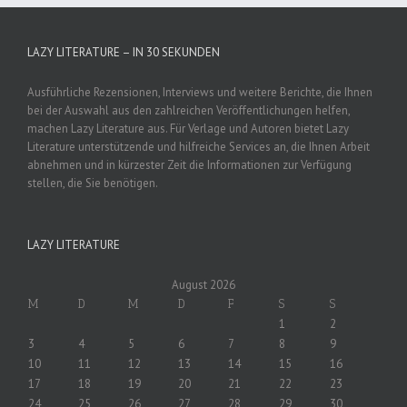
LAZY LITERATURE – IN 30 SEKUNDEN
Ausführliche Rezensionen, Interviews und weitere Berichte, die Ihnen
bei der Auswahl aus den zahlreichen Veröffentlichungen helfen,
machen Lazy Literature aus. Für Verlage und Autoren bietet Lazy
Literature unterstützende und hilfreiche Services an, die Ihnen Arbeit
abnehmen und in kürzester Zeit die Informationen zur Verfügung
stellen, die Sie benötigen.
LAZY LITERATURE
August 2026
M
D
M
D
F
S
S
1
2
3
4
5
6
7
8
9
10
11
12
13
14
15
16
17
18
19
20
21
22
23
24
25
26
27
28
29
30