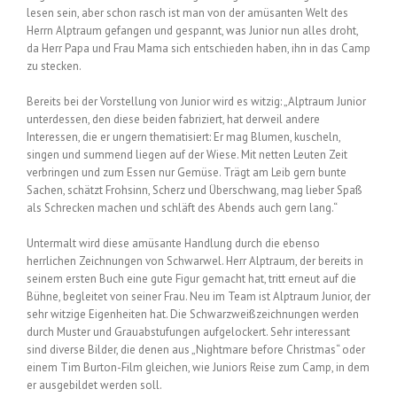
lesen sein, aber schon rasch ist man von der amüsanten Welt des
Herrn Alptraum gefangen und gespannt, was Junior nun alles droht,
da Herr Papa und Frau Mama sich entschieden haben, ihn in das Camp
zu stecken.
Bereits bei der Vorstellung von Junior wird es witzig: „Alptraum Junior
unterdessen, den diese beiden fabriziert, hat derweil andere
Interessen, die er ungern thematisiert: Er mag Blumen, kuscheln,
singen und summend liegen auf der Wiese. Mit netten Leuten Zeit
verbringen und zum Essen nur Gemüse. Trägt am Leib gern bunte
Sachen, schätzt Frohsinn, Scherz und Überschwang, mag lieber Spaß
als Schrecken machen und schläft des Abends auch gern lang.“
Untermalt wird diese amüsante Handlung durch die ebenso
herrlichen Zeichnungen von Schwarwel. Herr Alptraum, der bereits in
seinem ersten Buch eine gute Figur gemacht hat, tritt erneut auf die
Bühne, begleitet von seiner Frau. Neu im Team ist Alptraum Junior, der
sehr witzige Eigenheiten hat. Die Schwarzweißzeichnungen werden
durch Muster und Grauabstufungen aufgelockert. Sehr interessant
sind diverse Bilder, die denen aus „Nightmare before Christmas“ oder
einem Tim Burton-Film gleichen, wie Juniors Reise zum Camp, in dem
er ausgebildet werden soll.