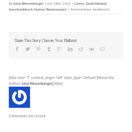
By
Julia Weisenberger
|
Juli 18th, 2014
|
Comic
,
Gedichtband
,
für
Geschenkbuch
,
Humor
,
Rezensionen
|
Kommentare deaktiviert
Alptraum
Junior
(Christian
von
Aster
Share This Story, Choose Your Platform!
/
Schwarwel)
[title size="3" content_align="left" style_type="default"]About the
Author:
Julia Weisenberger
[/title]
Comments are closed.