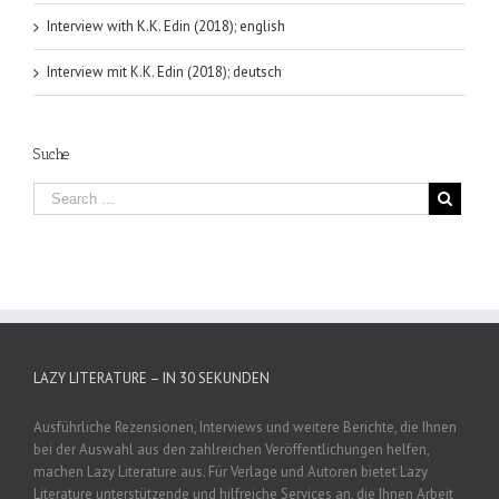
Interview with K.K. Edin (2018); english
Interview mit K.K. Edin (2018); deutsch
Suche
LAZY LITERATURE – IN 30 SEKUNDEN
Ausführliche Rezensionen, Interviews und weitere Berichte, die Ihnen
bei der Auswahl aus den zahlreichen Veröffentlichungen helfen,
machen Lazy Literature aus. Für Verlage und Autoren bietet Lazy
Literature unterstützende und hilfreiche Services an, die Ihnen Arbeit