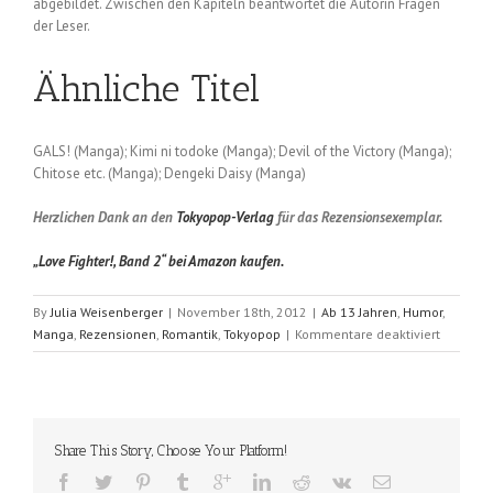
abgebildet. Zwischen den Kapiteln beantwortet die Autorin Fragen
der Leser.
Ähnliche Titel
GALS! (Manga); Kimi ni todoke (Manga); Devil of the Victory (Manga);
Chitose etc. (Manga); Dengeki Daisy (Manga)
Herzlichen Dank an den
Tokyopop-Verlag
für das Rezensionsexemplar.
„Love Fighter!, Band 2“ bei Amazon kaufen.
By
Julia Weisenberger
|
November 18th, 2012
|
Ab 13 Jahren
,
Humor
,
für
Manga
,
Rezensionen
,
Romantik
,
Tokyopop
|
Kommentare deaktiviert
Love
Fighter!
(Shizuki
Fujisawa
Band
Share This Story, Choose Your Platform!
2