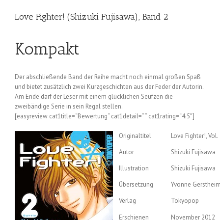
Love Fighter! (Shizuki Fujisawa); Band 2
Kompakt
Der abschließende Band der Reihe macht noch einmal großen Spaß
und bietet zusätzlich zwei Kurzgeschichten aus der Feder der Autorin.
Am Ende darf der Leser mit einem glücklichen Seufzen die
zweibändige Serie in sein Regal stellen.
[easyreview cat1title=“Bewertung“ cat1detail=“ “ cat1rating=“4.5″]
Originaltitel
Love Fighter!, Vol.
Autor
Shizuki Fujisawa
Illustration
Shizuki Fujisawa
Übersetzung
Yvonne Gersthei
Verlag
Tokyopop
Erschienen
November 2012