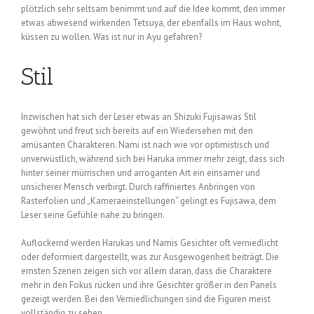
plötzlich sehr seltsam benimmt und auf die Idee kommt, den immer
etwas abwesend wirkenden Tetsuya, der ebenfalls im Haus wohnt,
küssen zu wollen. Was ist nur in Ayu gefahren?
Stil
Inzwischen hat sich der Leser etwas an Shizuki Fujisawas Stil
gewöhnt und freut sich bereits auf ein Wiedersehen mit den
amüsanten Charakteren. Nami ist nach wie vor optimistisch und
unverwüstlich, während sich bei Haruka immer mehr zeigt, dass sich
hinter seiner mürrischen und arroganten Art ein einsamer und
unsicherer Mensch verbirgt. Durch raffiniertes Anbringen von
Rasterfolien und „Kameraeinstellungen“ gelingt es Fujisawa, dem
Leser seine Gefühle nahe zu bringen.
Auflockernd werden Harukas und Namis Gesichter oft verniedlicht
oder deformiert dargestellt, was zur Ausgewogenheit beiträgt. Die
ernsten Szenen zeigen sich vor allem daran, dass die Charaktere
mehr in den Fokus rücken und ihre Gesichter größer in den Panels
gezeigt werden. Bei den Verniedlichungen sind die Figuren meist
vollständig zu sehen.