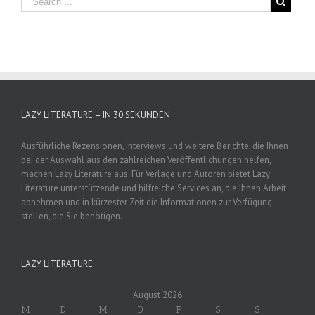
LAZY LITERATURE – IN 30 SEKUNDEN
Ausführliche Rezensionen, Interviews und weitere Berichte, die Ihnen
bei der Auswahl aus den zahlreichen Veröffentlichungen helfen,
machen Lazy Literature aus. Für Verlage und Autoren bietet Lazy
Literature unterstützende und hilfreiche Services an, die Ihnen Arbeit
abnehmen und in kürzester Zeit die Informationen zur Verfügung
stellen, die Sie benötigen.
LAZY LITERATURE
August 2026
M
D
M
D
F
S
S