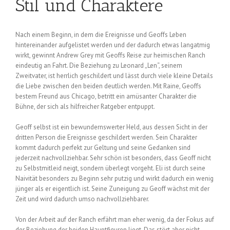
Stil und Charaktere
Nach einem Beginn, in dem die Ereignisse und Geoffs Leben
hintereinander aufgelistet werden und der dadurch etwas langatmig
wirkt, gewinnt Andrew Grey mit Geoffs Reise zur heimischen Ranch
eindeutig an Fahrt. Die Beziehung zu Leonard „Len“, seinem
Zweitvater, ist herrlich geschildert und lässt durch viele kleine Details
die Liebe zwischen den beiden deutlich werden. Mit Raine, Geoffs
bestem Freund aus Chicago, betritt ein amüsanter Charakter die
Bühne, der sich als hilfreicher Ratgeber entpuppt.
Geoff selbst ist ein bewundernswerter Held, aus dessen Sicht in der
dritten Person die Ereignisse geschildert werden. Sein Charakter
kommt dadurch perfekt zur Geltung und seine Gedanken sind
jederzeit nachvollziehbar. Sehr schön ist besonders, dass Geoff nicht
zu Selbstmitleid neigt, sondern überlegt vorgeht. Eli ist durch seine
Naivität besonders zu Beginn sehr putzig und wirkt dadurch ein wenig
jünger als er eigentlich ist. Seine Zuneigung zu Geoff wächst mit der
Zeit und wird dadurch umso nachvollziehbarer.
Von der Arbeit auf der Ranch erfährt man eher wenig, da der Fokus auf
der Beziehung der beiden Hauptfiguren liegt. Das stört aber nicht