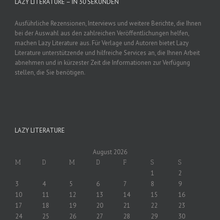
LAZY LITERATURE – IN 30 SEKUNDEN
Ausführliche Rezensionen, Interviews und weitere Berichte, die Ihnen
bei der Auswahl aus den zahlreichen Veröffentlichungen helfen,
machen Lazy Literature aus. Für Verlage und Autoren bietet Lazy
Literature unterstützende und hilfreiche Services an, die Ihnen Arbeit
abnehmen und in kürzester Zeit die Informationen zur Verfügung
stellen, die Sie benötigen.
LAZY LITERATURE
August 2026
M
D
M
D
F
S
S
1
2
3
4
5
6
7
8
9
10
11
12
13
14
15
16
17
18
19
20
21
22
23
24
25
26
27
28
29
30