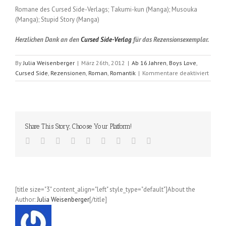
Romane des Cursed Side-Verlags; Takumi-kun (Manga); Musouka
(Manga); Stupid Story (Manga)
Herzlichen Dank an den
Cursed Side
-Verlag
für das Rezensionsexemplar.
By
Julia Weisenberger
|
März 26th, 2012
|
Ab 16 Jahren
,
Boys Love
,
für
Cursed Side
,
Rezensionen
,
Roman
,
Romantik
|
Kommentare deaktiviert
Liebe
gegen
jede
Regel
(Andr
Share This Story, Choose Your Platform!
Grey)
[title size="3" content_align="left" style_type="default"]About the
Author:
Julia Weisenberger
[/title]