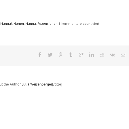
für
 Manga!
,
Humor
,
Manga
,
Rezensionen
|
Kommentare deaktiviert
Kleine
Katze
Chi
(Konami
Kanata);
Band
1
und
2
out the Author:
Julia Weisenberger
[/title]