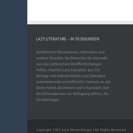
LAZY LITERATURE – IN 30 SEKUNDEN
Ausführliche Rezensionen, Interviews und
weitere Berichte, die Ihnen bei der Auswahl
aus den zahlreichen Veröffentlichungen
helfen, machen Lazy Literature aus. Für
Verlage und Autoren bietet Lazy Literature
unterstützende und hilfreiche Services an, die
Ihnen Arbeit abnehmen und in kürzester Zeit
die Informationen zur Verfügung stellen, die
Sie benötigen.
Copyright 2015 Julia Weisenberger | All Rights Reserved