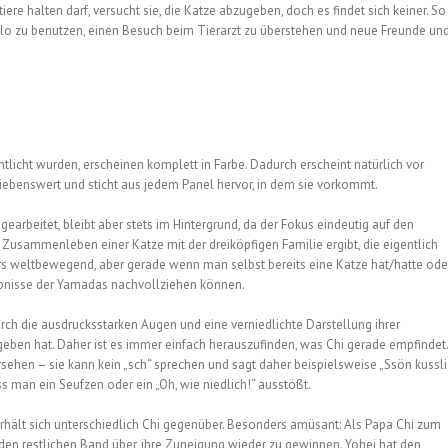
e halten darf, versucht sie, die Katze abzugeben, doch es findet sich keiner. So
nklo zu benutzen, einen Besuch beim Tierarzt zu überstehen und neue Freunde un
ntlicht wurden, erscheinen komplett in Farbe. Dadurch erscheint natürlich vor
liebenswert und sticht aus jedem Panel hervor, in dem sie vorkommt.
arbeitet, bleibt aber stets im Hintergrund, da der Fokus eindeutig auf den
Zusammenleben einer Katze mit der dreiköpfigen Familie ergibt, die eigentlich
ders weltbewegend, aber gerade wenn man selbst bereits eine Katze hat/hatte ode
ebnisse der Yamadas nachvollziehen können.
durch die ausdrucksstarken Augen und eine verniedlichte Darstellung ihrer
ben hat. Daher ist es immer einfach herauszufinden, was Chi gerade empfindet.
sehen – sie kann kein „sch“ sprechen und sagt daher beispielsweise „Ssön kussl
ss man ein Seufzen oder ein „Oh, wie niedlich!“ ausstößt.
erhält sich unterschiedlich Chi gegenüber. Besonders amüsant: Als Papa Chi zum
er den restlichen Band über, ihre Zuneigung wieder zu gewinnen. Yohei hat den