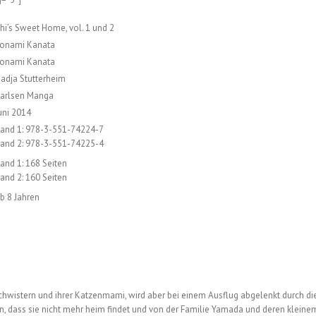
hi’s Sweet Home, vol. 1 und 2
onami Kanata
onami Kanata
adja Stutterheim
arlsen Manga
uni 2014
and 1: 978-3-551-74224-7
and 2: 978-3-551-74225-4
and 1: 168 Seiten
and 2: 160 Seiten
b 8 Jahren
eschwistern und ihrer Katzenmami, wird aber bei einem Ausflug abgelenkt durch di
en, dass sie nicht mehr heim findet und von der Familie Yamada und deren kleine