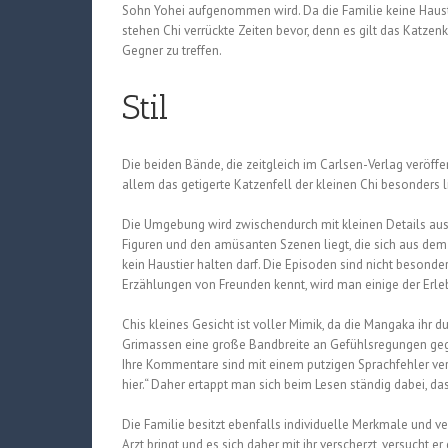
Sohn Yohei aufgenommen wird. Da die Familie keine Haustier
stehen Chi verrückte Zeiten bevor, denn es gilt das Katze
Gegner zu treffen.
Stil
Die beiden Bände, die zeitgleich im Carlsen-Verlag veröffe
allem das getigerte Katzenfell der kleinen Chi besonders 
Die Umgebung wird zwischendurch mit kleinen Details ausge
Figuren und den amüsanten Szenen liegt, die sich aus dem 
kein Haustier halten darf. Die Episoden sind nicht beson
Erzählungen von Freunden kennt, wird man einige der Erl
Chis kleines Gesicht ist voller Mimik, da die Mangaka ihr 
Grimassen eine große Bandbreite an Gefühlsregungen gege
Ihre Kommentare sind mit einem putzigen Sprachfehler ver
hier.“ Daher ertappt man sich beim Lesen ständig dabei, da
Die Familie besitzt ebenfalls individuelle Merkmale und v
Arzt bringt und es sich daher mit ihr verscherzt, versucht 