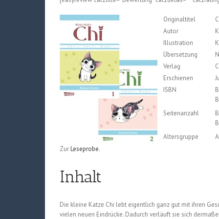
Originaltitel
C
Autor
K
Illustration
K
Übersetzung
N
Verlag
C
Erschienen
J
ISBN
B
B
Seitenanzahl
B
B
Altersgruppe
A
Zur
Leseprobe
.
Inhalt
Die kleine Katze Chi lebt eigentlich ganz gut mit ihren G
vielen neuen Eindrücke. Dadurch verläuft sie sich dermaß