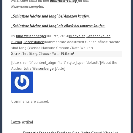
Herzlichen Dank an den
Blanvalet-Verlag
für das
Rezensionsexemplar.
„Schlaflose Nächte sind lang“ bei Amazon kaufen.
„Schlaflose Nächte sind lang“ als eBook bei Amazon kaufen.
By
Julia Weisenberger
|
Juli 7th, 2014
|
Blanvalet
,
Geschenkbuch
,
Humor
,
Rezensionen
|
Kommentare deaktiviert
für Schlaflose Nächte
sind lang (Ysenda Maxtone Graham / Kath Walker)
Share This Story, Choose Your Platform!
[title size="3" content_align="left" style_type="default"]About the
Author:
Julia Weisenberger
[/title]
Comments are closed.
Letzte Artikel