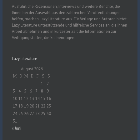
Ausführliche Rezensionen, Interviews und weitere Berichte, die
Ihnen bei der Auswahl aus den zahlreichen Veröffentlichungen
helfen, machen Lazy Literature aus. Für Verlage und Autoren bietet
Lazy Literature unterstützende und hilfreiche Services an, die Ihnen
Arbeit abnehmen und in kürzester Zeit die Informationen zur
Verfügung stellen, die Sie benötigen.
Lazy Literature
August 2026
M
D
M
D
F
S
S
1
2
3
4
5
6
7
8
9
10
11
12
13
14
15
16
17
18
19
20
21
22
23
24
25
26
27
28
29
30
31
« Juni