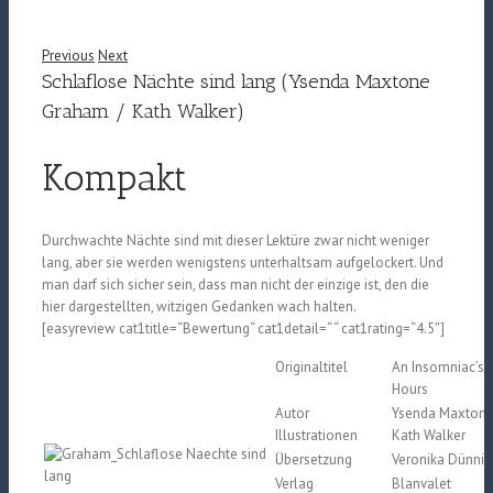
Previous
Next
Schlaflose Nächte sind lang (Ysenda Maxtone
Graham / Kath Walker)
Kompakt
Durchwachte Nächte sind mit dieser Lektüre zwar nicht weniger
lang, aber sie werden wenigstens unterhaltsam aufgelockert. Und
man darf sich sicher sein, dass man nicht der einzige ist, den die
hier dargestellten, witzigen Gedanken wach halten.
[easyreview cat1title=“Bewertung“ cat1detail=“ “ cat1rating=“4.5″]
Originaltitel
An Insomniac’s 
Hours
Autor
Ysenda Maxton
Illustrationen
Kath Walker
Übersetzung
Veronika Dünnin
Verlag
Blanvalet