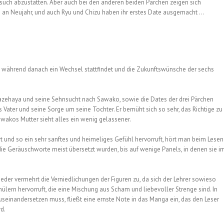
esuch abzustatten. Aber auch bei den anderen beiden Pärchen zeigen sich
ch an Neujahr, und auch Ryu und Chizu haben ihr erstes Date ausgemacht …
re, während danach ein Wechsel stattfindet und die Zukunftswünsche der sechs
Kazehaya und seine Sehnsucht nach Sawako, sowie die Dates der drei Pärchen
Vater und seine Sorge um seine Tochter. Er bemüht sich so sehr, das Richtige zu
awakos Mutter sieht alles ein wenig gelassener.
t und so ein sehr sanftes und heimeliges Gefühl hervorruft, hört man beim Lesen
ie Geräuschworte meist übersetzt wurden, bis auf wenige Panels, in denen sie i
ieder vermehrt die Verniedlichungen der Figuren zu, da sich der Lehrer sowieso
lern hervorruft, die eine Mischung aus Scham und liebevoller Strenge sind. In
einandersetzen muss, fließt eine ernste Note in das Manga ein, das den Leser
d.