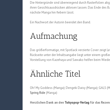
Die Hintergründe sind überwiegend durch Rasterfolien abge
ihren Gesichtsausdrücken ablesen lassen. Das Ende des Ban
nächste Manga hin fiebern lässt.
Ein Nachwort der Autorin beendet den Band.
Aufmachung
Das größerformatige, mit Spotlack verzierte Cover zeigt Le
Rückseite unter der Inhaltsangabe liegt unter einem groß
Vorstellung von Kazehaya und Sawako helfen beim Wieder
Ähnliche Titel
Oh! My Goddess (Manga); Dengeki Daisy (Manga); GALS (Ma
Spring Ride
(Manga)
Herzlichen Dank an den
Tokyopop-Verlag
für das Rezen