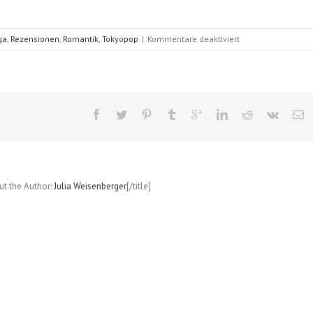
für
ga
,
Rezensionen
,
Romantik
,
Tokyopop
|
Kommentare deaktiviert
Kimi
ni
todoke
–
Nah
bei
dir
(Karuho
Shiina);
Band
out the Author:
Julia Weisenberger
[/title]
19