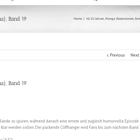
na); Band 19
Home
/
Ab 15 Jahren
,
Manga
,
Rezensionen
,
Ro
Previous
Next
na); Band 19
 Bände zu spüren, während danach eine ernste und zugleich humorvolle Episode
ft klar werden sollen. Der packende Cliffhanger wird Fans bis zum nächsten Band
g=“4.5″]