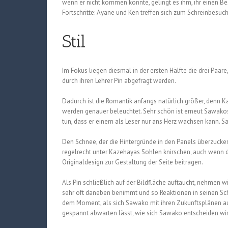
wenn er nicht kommen könnte, gelingt es ihm, ihr einen B
Fortschritte: Ayane und Ken treffen sich zum Schreinbesu
Stil
Im Fokus liegen diesmal in der ersten Hälfte die drei Paa
durch ihren Lehrer Pin abgefragt werden.
Dadurch ist die Romantik anfangs natürlich größer, denn 
werden genauer beleuchtet. Sehr schön ist erneut Sawakos 
tun, dass er einem als Leser nur ans Herz wachsen kann. S
Den Schnee, der die Hintergründe in den Panels überzucker
regelrecht unter Kazehayas Sohlen knirschen, auch wenn d
Originaldesign zur Gestaltung der Seite beitragen.
Als Pin schließlich auf der Bildfläche auftaucht, nehmen w
sehr oft daneben benimmt und so Reaktionen in seinen Schü
dem Moment, als sich Sawako mit ihren Zukunftsplänen aus
gespannt abwarten lässt, wie sich Sawako entscheiden wir