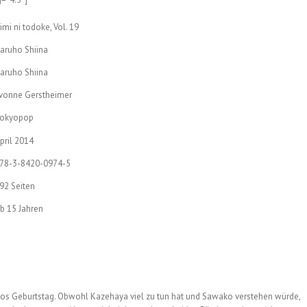
imi ni todoke, Vol. 19
aruho Shiina
aruho Shiina
vonne Gerstheimer
okyopop
pril 2014
78-3-8420-0974-5
92 Seiten
b 15 Jahren
kos Geburtstag. Obwohl Kazehaya viel zu tun hat und Sawako verstehen würde,