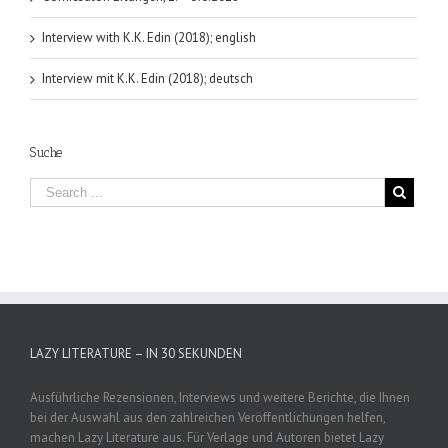
Interview with K.K. Edin (2018); english
Interview mit K.K. Edin (2018); deutsch
Suche
LAZY LITERATURE – IN 30 SEKUNDEN
Ausführliche Rezensionen, Interviews und weitere Berichte, die Ihnen
bei der Auswahl aus den zahlreichen Veröffentlichungen helfen,
machen Lazy Literature aus. Für Verlage und Autoren bietet Lazy