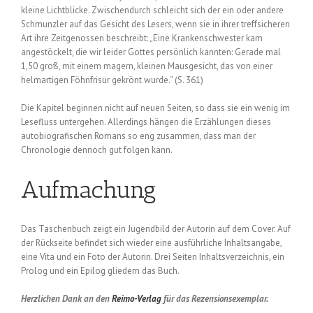
kleine Lichtblicke. Zwischendurch schleicht sich der ein oder andere
Schmunzler auf das Gesicht des Lesers, wenn sie in ihrer treffsicheren
Art ihre Zeitgenossen beschreibt: „Eine Krankenschwester kam
angestöckelt, die wir leider Gottes persönlich kannten: Gerade mal
1,50 groß, mit einem magern, kleinen Mausgesicht, das von einer
helmartigen Föhnfrisur gekrönt wurde.“ (S. 361)
Die Kapitel beginnen nicht auf neuen Seiten, so dass sie ein wenig im
Lesefluss untergehen. Allerdings hängen die Erzählungen dieses
autobiografischen Romans so eng zusammen, dass man der
Chronologie dennoch gut folgen kann.
Aufmachung
Das Taschenbuch zeigt ein Jugendbild der Autorin auf dem Cover. Auf
der Rückseite befindet sich wieder eine ausführliche Inhaltsangabe,
eine Vita und ein Foto der Autorin. Drei Seiten Inhaltsverzeichnis, ein
Prolog und ein Epilog gliedern das Buch.
Herzlichen Dank an den
Reimo-Verlag
für das Rezensionsexemplar.