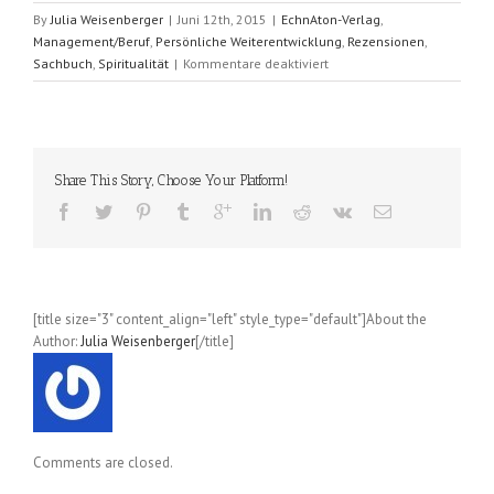
By
Julia Weisenberger
|
Juni 12th, 2015
|
EchnAton-Verlag
,
Management/Beruf
,
Persönliche Weiterentwicklung
,
Rezensionen
,
für
Sachbuch
,
Spiritualität
|
Kommentare deaktiviert
Innere
Transformation
–
Äußerer
Erfolg
Share This Story, Choose Your Platform!
(Astrid-
Beate
und
Christoph
Oberdorf)
[title size="3" content_align="left" style_type="default"]About the
Author:
Julia Weisenberger
[/title]
Comments are closed.