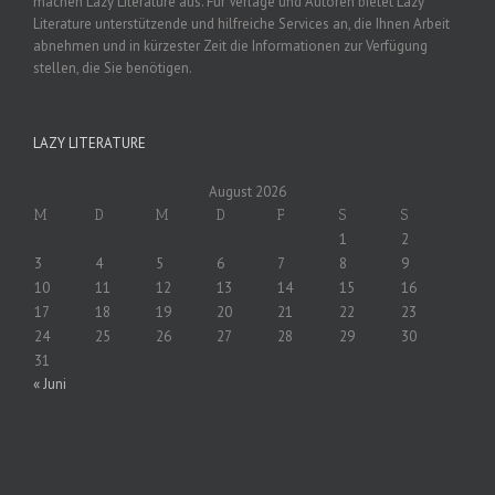
machen Lazy Literature aus. Für Verlage und Autoren bietet Lazy
Literature unterstützende und hilfreiche Services an, die Ihnen Arbeit
abnehmen und in kürzester Zeit die Informationen zur Verfügung
stellen, die Sie benötigen.
LAZY LITERATURE
August 2026
M
D
M
D
F
S
S
1
2
3
4
5
6
7
8
9
10
11
12
13
14
15
16
17
18
19
20
21
22
23
24
25
26
27
28
29
30
31
« Juni