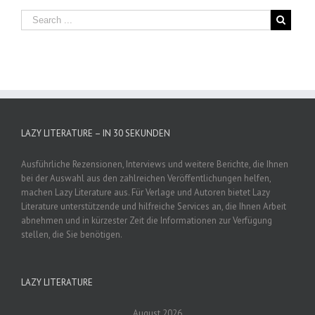
LAZY LITERATURE – IN 30 SEKUNDEN
Ausführliche Rezensionen, Interviews und weitere Berichte, die Ihnen
bei der Auswahl aus den zahlreichen Veröffentlichungen helfen,
machen Lazy Literature aus. Für Verlage und Autoren bietet Lazy
Literature unterstützende und hilfreiche Services an, die Ihnen Arbeit
abnehmen und in kürzester Zeit die Informationen zur Verfügung
stellen, die Sie benötigen.
LAZY LITERATURE
August 2026