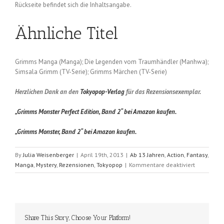
Rückseite befindet sich die Inhaltsangabe.
Ähnliche Titel
Grimms Manga (Manga); Die Legenden vom Traumhändler (Manhwa);
Simsala Grimm (TV-Serie); Grimms Märchen (TV-Serie)
Herzlichen Dank an den
Tokyopop-Verlag
für das Rezensionsexemplar.
„Grimms Monster Perfect Edition, Band 2“ bei Amazon kaufen.
„Grimms Monster, Band 2“ bei Amazon kaufen.
By
Julia Weisenberger
|
April 19th, 2013
|
Ab 13 Jahren
,
Action
,
Fantasy
,
für
Manga
,
Mystery
,
Rezensionen
,
Tokyopop
|
Kommentare deaktiviert
Grimms
Monster
(Ayumi
Kanou);
Perfect
Share This Story, Choose Your Platform!