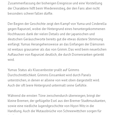
Zusammenfassung der bisherigen Ereignisse und eine Vorstellung
der Charaktere hilft beim Wiedereinstieg, der den Fans aber nicht
besonders schwer fallen dürfte.
Der Beginn der Geschichte zeigt den Kampf von Yuma und Cinderella
gegen Rapunzel, wobei der Hintergrund eines heruntergekommenen
Hochhauses dank der vielen Details und der japanischen und
deutschen Geräuschworte bereits gut die etwas düstere Stimmung
einfängt. Yumas Herangehensweise an das Einfangen der Dämonen
ist weitaus grausamer als das von Grimm. Das wird beim neuerlichen
Auftauchen von Rapunzel deutlich, die durch Dornenranken gelenkt
wird.
Yumas Status als Klassenbester prallt auf Grimms
Durchschnittlichkeit. Grimms Einsamkeit wird durch Panels
unterstrichen, in denen er alleine von weit oben dargestellt wird.
Auch der oft leere Hintergrund untermalt seine Gefühle.
Während die ernsten Töne zwischendurch überwiegen, bringt der
kleine Bremen, der geflügelte Esel aus den Bremer Stadtmusikanten,
sowie eine niedliche Jugendgeschichte von Hiyori Witz in die
Handlung. Auch die Wutausbrüche von Schneewittchen sorgen für