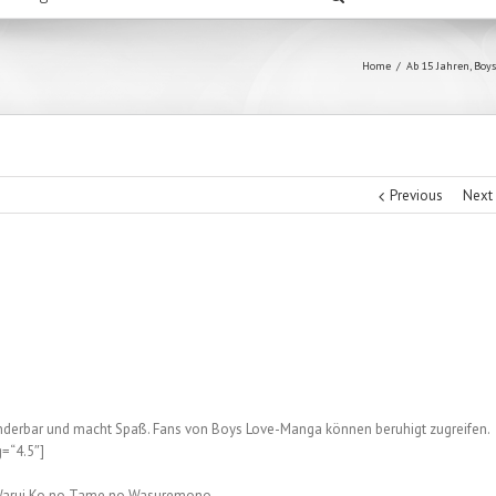
Home
/
Ab 15 Jahren
,
Boys
Previous
Next
nderbar und macht Spaß. Fans von Boys Love-Manga können beruhigt zugreifen.
g=“4.5″]
arui Ko no Tame no Wasuremono