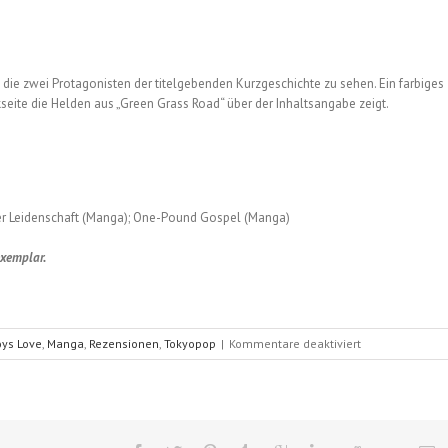
ie zwei Protagonisten der titelgebenden Kurzgeschichte zu sehen. Ein farbiges
kseite die Helden aus „Green Grass Road“ über der Inhaltsangabe zeigt.
der Leidenschaft (Manga); One-Pound Gospel (Manga)
exemplar.
für
ys Love
,
Manga
,
Rezensionen
,
Tokyopop
|
Kommentare deaktiviert
Fundbüro
der
Liebe
(Nana
Kinuta)