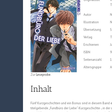
T
Autor
N
Illustration
N
Übersetzung
S
Verlag
T
Erschienen
J
ISBN
9
Seitenanzahl
1
Altersgruppe
A
Zur
Leseprobe
.
Inhalt
Fünf Kurzgeschichten und ein Bonus sind in diesem Band en
titelgebende „Fundbüro der Liebe“-Kurzgeschichte -, in der 