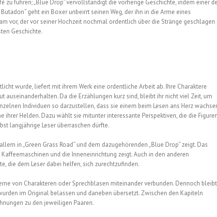
u führen; „Blue Drop“ vervollständigt die vorherige Geschichte, indem einer d
 Butadon“ geht ein Boxer unbeirrt seinen Weg, der ihn in die Arme eines
utigam vor, der vor seiner Hochzeit nochmal ordentlich über die Stränge geschlagen
sten Geschichte.
licht wurde, liefert mit ihrem Werk eine ordentliche Arbeit ab. Ihre Charaktere
 auseinanderhalten. Da die Erzählungen kurz sind, bleibt ihr nicht viel Zeit, um
e einzelnen Individuen so darzustellen, dass sie einem beim Lesen ans Herz wachse
 ihrer Helden. Dazu wählt sie mitunter interessante Perspektiven, die die Figure
bst langjährige Leser überraschen dürfte.
or allem in „Green Grass Road“ und dem dazugehörenden „Blue Drop“ zeigt. Das
m Kaffeemaschinen und die Inneneinrichtung zeigt. Auch in den anderen
, die dem Leser dabei helfen, sich zurechtzufinden.
erne von Charakteren oder Sprechblasen miteinander verbunden. Dennoch bleibt
wurden im Original belassen und daneben übersetzt. Zwischen den Kapiteln
chnungen zu den jeweiligen Paaren.