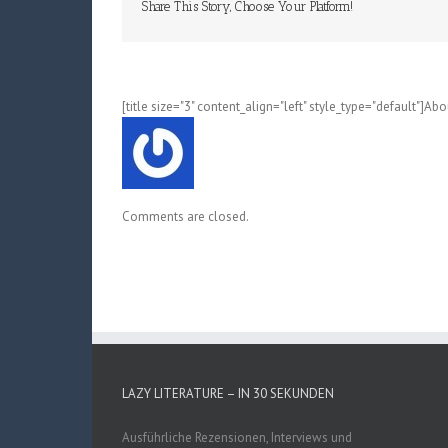
Share This Story, Choose Your Platform!
[title size="3" content_align="left" style_type="default"]Ab
Comments are closed.
LAZY LITERATURE – IN 30 SEKUNDEN
Ausführliche Rezensionen, Interviews und