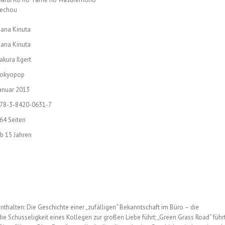
echou
ana Kinuta
ana Kinuta
akura Ilgert
okyopop
anuar 2013
78-3-8420-0631-7
64 Seiten
b 15 Jahren
thalten: Die Geschichte einer „zufälligen“ Bekanntschaft im Büro – die
die Schusseligkeit eines Kollegen zur großen Liebe führt; „Green Grass Road“ führ