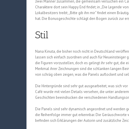
zwei Männer zusammen, die gemeinsam versuchen ein Café z
Charaktere dort sein Happy End findet; in „Die Legende von
Lokalbesitzers treibt; „Bitte gib ihn mir“ findet einen Brä
hat. Die Bonusgeschichte schlägt den Bogen zurück zur er
Stil
Nana Kinuta, die bisher noch nicht in Deutschland veröffent
lassen sich einfach zuordnen und auch für Neueinsteiger gut
die Figuren vorzustellen, doch es gelingt ihr sehr gut, di
Merkmal ihrer Zeichnungen sind die schlanken langen Beine
von schräg oben zeigen, was die Panels auflockert und sel
Die Hintergründe sind sehr gut ausgearbeitet, was sich v
Café wurde mit vielen Details versehen, die unter andere
Geschichten beeindrucken die verschiedenen Handlungsorte
Die Panels sind sehr dynamisch angeordnet und werden g
die Reihenfolge immer gut erkennbar. Die Geräuschworte 
befinden sich Erklärungen der Autorin und zusätzliche Zei