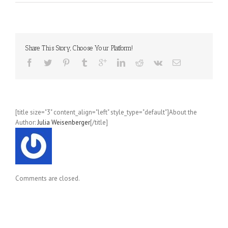
Die
Lady
auf
den
Klippen
Share This Story, Choose Your Platform!
(Brenda
Joyce);
Band
08
der
deWarenne-
[title size="3" content_align="left" style_type="default"]About the
Serie
Author:
Julia Weisenberger
[/title]
Comments are closed.