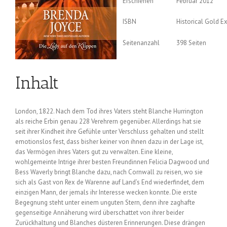
Erschienen
Februar 2012
ISBN
Historical Gold Ex
Seitenanzahl
398 Seiten
Inhalt
London, 1822. Nach dem Tod ihres Vaters steht Blanche Hurrington
als reiche Erbin genau 228 Verehrern gegenüber. Allerdings hat sie
seit ihrer Kindheit ihre Gefühle unter Verschluss gehalten und stellt
emotionslos fest, dass bisher keiner von ihnen dazu in der Lage ist,
das Vermögen ihres Vaters gut zu verwalten. Eine kleine,
wohlgemeinte Intrige ihrer besten Freundinnen Felicia Dagwood und
Bess Waverly bringt Blanche dazu, nach Cornwall zu reisen, wo sie
sich als Gast von Rex de Warenne auf Land’s End wiederfindet, dem
einzigen Mann, der jemals ihr Interesse wecken konnte. Die erste
Begegnung steht unter einem unguten Stern, denn ihre zaghafte
gegenseitige Annäherung wird überschattet von ihrer beider
Zurückhaltung und Blanches düsteren Erinnerungen. Diese drängen