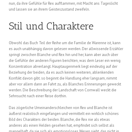
nun, da ihre Gefühle für Rex aufflammen, mit Macht ans Tageslicht
und lassen sie an ihrem Geisteszustand zweifeln.
Stil und Charaktere
Obwohl das Buch Teil der Reihe um die Familie de Warenne ist, kann
es auch unabhängig davon gelesen werden. Der allwissende Erzähler
springt zwischen Blanche und Rex hin und her, kann aber auch über
die Gefühle der anderen Figuren berichten, was dem Leser ein wenig
Konzentration abverlangt. Hauptaugenmerk liegt eindeutig auf der
Beziehung der beiden, da es auch keinen weiteren, ablenkenden
Konflikt davon gibt. so beginnt die Handlung eher langsam, nimmt
aber vor allem dann an Fahrt zu, als Blanches Erinnerungen geweckt
werden. Die Beschreibung der Landschaft von Cornwall weckt die
Sehnsucht nach einer Reise dorthin.
Das zögerliche Umeinanderschleichen von Rex und Blanche ist
äußerst realistisch eingefangen und vermittelt ein wirklich schönes
Bild des Charakters der beiden. Blanche, die Rex nie als etwas
anderes als einen Helden gesehen hat, empfindet sich selbst als
mangelhaft, da sie sich als emotionsloses Wesen sieht, das nicht in