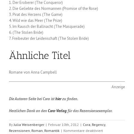
1. Der Eroberer (The Conqueror)
2. Die Geliebte des Normannen (Promise of the Rose)
3. Pirat des Herzens (The Game)
4. Wild wie das Meer (The Prize)
5. Im Rausch der Ballnacht (The Masquerade)
6. (The Stolen Bride)
7. Freibeuter der Leidenschaft (The Stolen Bride)
Ähnliche Titel
Romane von Anna Campbell
Anzeige
Die Autoren-Seite bei Cora ist
hier
zu finden.
Herzlichen Dank an den
Cora-Verlag
für das Rezensionsexemplar.
By
Julia Weisenberger
|
Februar 10th, 2012
|
Cora
,
Regency
,
für
Rezensionen
,
Roman
,
Romantik
|
Kommentare deaktiviert