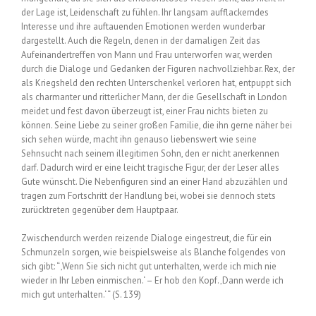
der Lage ist, Leidenschaft zu fühlen. Ihr langsam aufflackerndes
Interesse und ihre auftauenden Emotionen werden wunderbar
dargestellt. Auch die Regeln, denen in der damaligen Zeit das
Aufeinandertreffen von Mann und Frau unterworfen war, werden
durch die Dialoge und Gedanken der Figuren nachvollziehbar. Rex, der
als Kriegsheld den rechten Unterschenkel verloren hat, entpuppt sich
als charmanter und ritterlicher Mann, der die Gesellschaft in London
meidet und fest davon überzeugt ist, einer Frau nichts bieten zu
können. Seine Liebe zu seiner großen Familie, die ihn gerne näher bei
sich sehen würde, macht ihn genauso liebenswert wie seine
Sehnsucht nach seinem illegitimen Sohn, den er nicht anerkennen
darf. Dadurch wird er eine leicht tragische Figur, der der Leser alles
Gute wünscht. Die Nebenfiguren sind an einer Hand abzuzählen und
tragen zum Fortschritt der Handlung bei, wobei sie dennoch stets
zurücktreten gegenüber dem Hauptpaar.
Zwischendurch werden reizende Dialoge eingestreut, die für ein
Schmunzeln sorgen, wie beispielsweise als Blanche folgendes von
sich gibt: “ ‚Wenn Sie sich nicht gut unterhalten, werde ich mich nie
wieder in Ihr Leben einmischen.‘ – Er hob den Kopf. ‚Dann werde ich
mich gut unterhalten.‘ “ (S. 139)