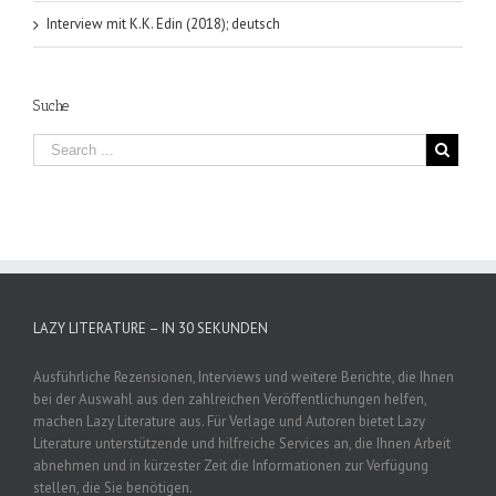
Interview mit K.K. Edin (2018); deutsch
Suche
LAZY LITERATURE – IN 30 SEKUNDEN
Ausführliche Rezensionen, Interviews und weitere Berichte, die Ihnen
bei der Auswahl aus den zahlreichen Veröffentlichungen helfen,
machen Lazy Literature aus. Für Verlage und Autoren bietet Lazy
Literature unterstützende und hilfreiche Services an, die Ihnen Arbeit
abnehmen und in kürzester Zeit die Informationen zur Verfügung
stellen, die Sie benötigen.