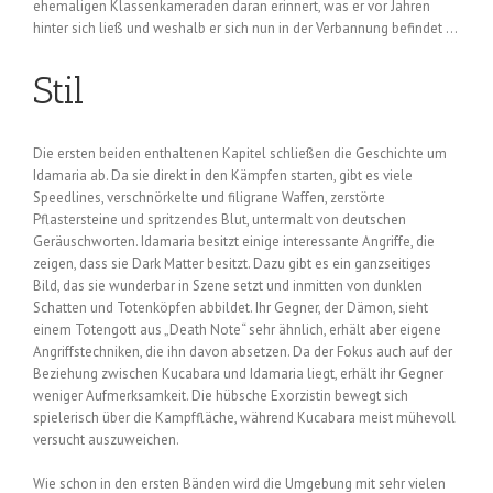
ehemaligen Klassenkameraden daran erinnert, was er vor Jahren
hinter sich ließ und weshalb er sich nun in der Verbannung befindet …
Stil
Die ersten beiden enthaltenen Kapitel schließen die Geschichte um
Idamaria ab. Da sie direkt in den Kämpfen starten, gibt es viele
Speedlines, verschnörkelte und filigrane Waffen, zerstörte
Pflastersteine und spritzendes Blut, untermalt von deutschen
Geräuschworten. Idamaria besitzt einige interessante Angriffe, die
zeigen, dass sie Dark Matter besitzt. Dazu gibt es ein ganzseitiges
Bild, das sie wunderbar in Szene setzt und inmitten von dunklen
Schatten und Totenköpfen abbildet. Ihr Gegner, der Dämon, sieht
einem Totengott aus „Death Note“ sehr ähnlich, erhält aber eigene
Angriffstechniken, die ihn davon absetzen. Da der Fokus auch auf der
Beziehung zwischen Kucabara und Idamaria liegt, erhält ihr Gegner
weniger Aufmerksamkeit. Die hübsche Exorzistin bewegt sich
spielerisch über die Kampffläche, während Kucabara meist mühevoll
versucht auszuweichen.
Wie schon in den ersten Bänden wird die Umgebung mit sehr vielen