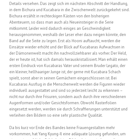
Details versehen. Das zeigt sich im nächsten Abschnitt der Handlung,
in dem Bichura und Kucabara in die Zwischenwelt zurückgekehrt sind.
Bichura erzählt in rechteckigen Kästen von den bisherigen
Abenteuern, so dass man auch als Neueinsteiger in die Serie
mitkommt. Leider wird dadurch einiges an Geschwindigkeit
herausgenommen, weshalb der Leser eher dazu neigen könnte, den
Band auf die Seite zu legen. Erst als Hooni auftaucht, werden die
Einsätze wieder erhöht und der Blick auf Kucabaras Aufwachsen in
der Dämonenwelt macht ihn nachvollziehbarer als vorher. Der Held,
der er heute ist, hat sich damals herauskristallisiert. Man erhält einen
ersten Eindruck von Kucabaras Vater und seinem Bruder Legato, der
ein kleiner, hellhaariger Junge ist, der gerne mit Kucabara Schach
spielt, sonst aber in seinen Gemächern eingeschlossen ist. Bei
Kucabaras Ausflug in die Menschenwelt werden die Figuren wieder
individuell ausgestattet und sind so jederzeit leicht zu erkennen –
nicht nur durch ihre Frisuren, sondern auch durch ihre verschiedenen
Augenformen und/oder Gesichtsformen. Obwohl Rasterfolien
eingesetzt werden, werden sie durch Schraffierungen unterstützt und
verleihen den Bildern so eine sehr plastische Qualität.
Da bis kurz vor Ende des Bandes keine Frauengestalten mehr
vorkommen, hat Yang Kyung-Il eine adäquate Lösung gefunden, um