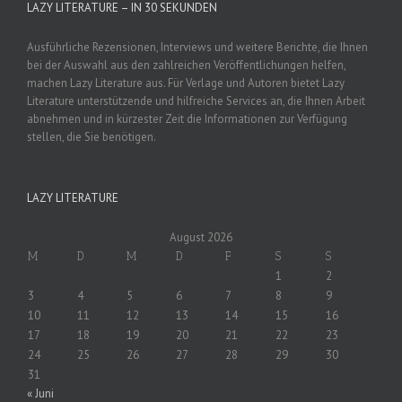
LAZY LITERATURE – IN 30 SEKUNDEN
Ausführliche Rezensionen, Interviews und weitere Berichte, die Ihnen
bei der Auswahl aus den zahlreichen Veröffentlichungen helfen,
machen Lazy Literature aus. Für Verlage und Autoren bietet Lazy
Literature unterstützende und hilfreiche Services an, die Ihnen Arbeit
abnehmen und in kürzester Zeit die Informationen zur Verfügung
stellen, die Sie benötigen.
LAZY LITERATURE
August 2026
M
D
M
D
F
S
S
1
2
3
4
5
6
7
8
9
10
11
12
13
14
15
16
17
18
19
20
21
22
23
24
25
26
27
28
29
30
31
« Juni