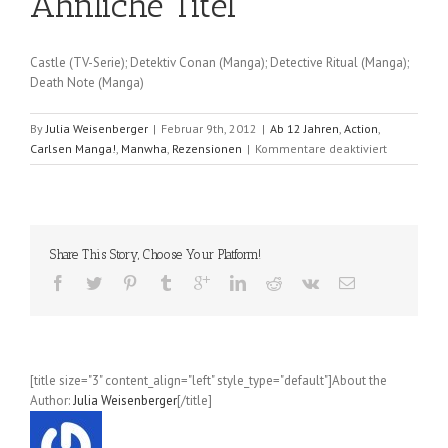
Ähnliche Titel
Castle (TV-Serie); Detektiv Conan (Manga); Detective Ritual (Manga);
Death Note (Manga)
By
Julia Weisenberger
|
Februar 9th, 2012
|
Ab 12 Jahren
,
Action
,
für
Carlsen Manga!
,
Manwha
,
Rezensionen
|
Kommentare deaktiviert
Defense
Devil
(Youn
In-
Wan
Share This Story, Choose Your Platform!
/
Yang
Kyung-
Il);
Band
03
[title size="3" content_align="left" style_type="default"]About the
Author:
Julia Weisenberger
[/title]