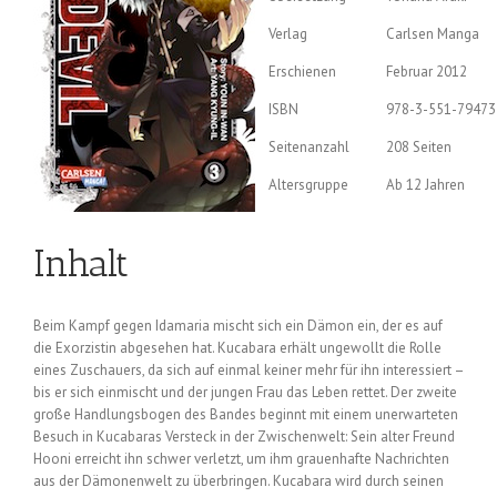
Verlag
Carlsen Manga
Erschienen
Februar 2012
ISBN
978-3-551-79473
Seitenanzahl
208 Seiten
Altersgruppe
Ab 12 Jahren
Inhalt
Beim Kampf gegen Idamaria mischt sich ein Dämon ein, der es auf
die Exorzistin abgesehen hat. Kucabara erhält ungewollt die Rolle
eines Zuschauers, da sich auf einmal keiner mehr für ihn interessiert –
bis er sich einmischt und der jungen Frau das Leben rettet. Der zweite
große Handlungsbogen des Bandes beginnt mit einem unerwarteten
Besuch in Kucabaras Versteck in der Zwischenwelt: Sein alter Freund
Hooni erreicht ihn schwer verletzt, um ihm grauenhafte Nachrichten
aus der Dämonenwelt zu überbringen. Kucabara wird durch seinen