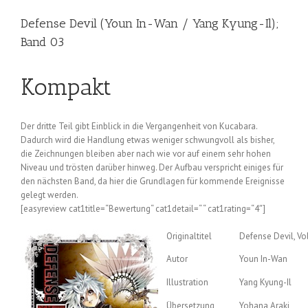
Defense Devil (Youn In-Wan / Yang Kyung-Il);
Band 03
Kompakt
Der dritte Teil gibt Einblick in die Vergangenheit von Kucabara.
Dadurch wird die Handlung etwas weniger schwungvoll als bisher,
die Zeichnungen bleiben aber nach wie vor auf einem sehr hohen
Niveau und trösten darüber hinweg. Der Aufbau verspricht einiges für
den nächsten Band, da hier die Grundlagen für kommende Ereignisse
gelegt werden.
[easyreview cat1title=“Bewertung“ cat1detail=“ “ cat1rating=“4″]
Originaltitel
Defense Devil, Vol
Autor
Youn In-Wan
Illustration
Yang Kyung-Il
Übersetzung
Yohana Araki