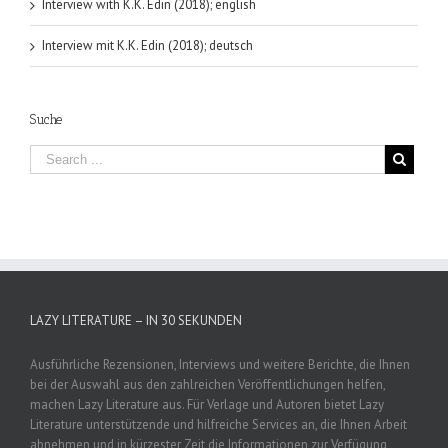
Interview with K.K. Edin (2018); english
Interview mit K.K. Edin (2018); deutsch
Suche
LAZY LITERATURE – IN 30 SEKUNDEN
Ausführliche Rezensionen, Interviews und weitere Berichte, die Ihnen
bei der Auswahl aus den zahlreichen Veröffentlichungen helfen,
machen Lazy Literature aus. Für Verlage und Autoren bietet Lazy
Literature unterstützende und hilfreiche Services an, die Ihnen Arbeit
abnehmen und in kürzester Zeit die Informationen zur Verfügung