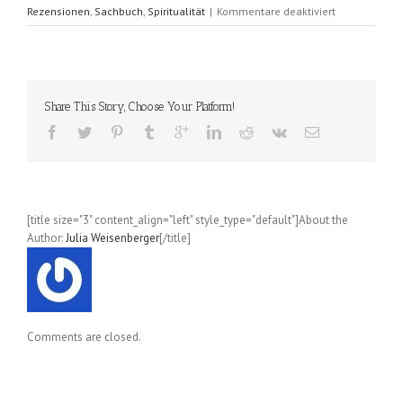
für
Rezensionen
,
Sachbuch
,
Spiritualität
|
Kommentare deaktiviert
Die
Kuh
in
der
Parklücke
Share This Story, Choose Your Platform!
(Leonard
Scheff
&
Susan
Edmiston)
[title size="3" content_align="left" style_type="default"]About the
Author:
Julia Weisenberger
[/title]
Comments are closed.