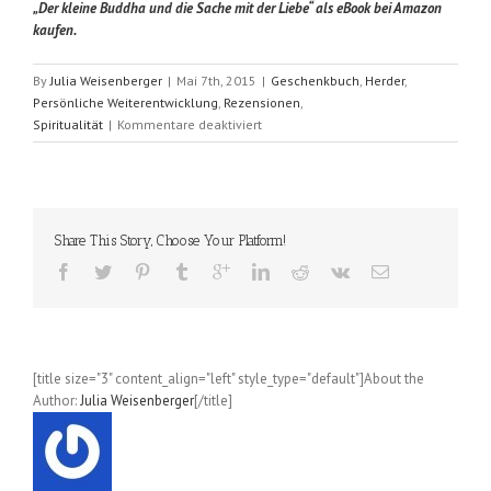
„Der kleine Buddha und die Sache mit der Liebe“ als eBook bei Amazon
kaufen.
By
Julia Weisenberger
|
Mai 7th, 2015
|
Geschenkbuch
,
Herder
,
Persönliche Weiterentwicklung
,
Rezensionen
,
für
Spiritualität
|
Kommentare deaktiviert
Der
kleine
Buddha
und
die
Share This Story, Choose Your Platform!
Sache
mit
der
Liebe
(Claus
Mikosch)
[title size="3" content_align="left" style_type="default"]About the
Author:
Julia Weisenberger
[/title]