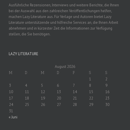
Ausführliche Rezensionen, Interviews und weitere Berichte, die Ihnen
bei der Auswahl aus den zahlreichen Veröffentlichungen helfen,
machen Lazy Literature aus. Für Verlage und Autoren bietet Lazy
Literature unterstützende und hilfreiche Services an, die Ihnen Arbeit
abnehmen und in kürzester Zeit die Informationen zur Verfügung
stellen, die Sie benötigen.
LAZY LITERATURE
August 2026
M
D
M
D
F
S
S
1
2
3
4
5
6
7
8
9
10
11
12
13
14
15
16
17
18
19
20
21
22
23
24
25
26
27
28
29
30
31
« Juni