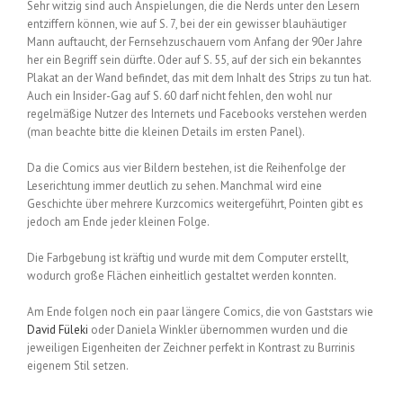
Sehr witzig sind auch Anspielungen, die die Nerds unter den Lesern
entziffern können, wie auf S. 7, bei der ein gewisser blauhäutiger
Mann auftaucht, der Fernsehzuschauern vom Anfang der 90er Jahre
her ein Begriff sein dürfte. Oder auf S. 55, auf der sich ein bekanntes
Plakat an der Wand befindet, das mit dem Inhalt des Strips zu tun hat.
Auch ein Insider-Gag auf S. 60 darf nicht fehlen, den wohl nur
regelmäßige Nutzer des Internets und Facebooks verstehen werden
(man beachte bitte die kleinen Details im ersten Panel).
Da die Comics aus vier Bildern bestehen, ist die Reihenfolge der
Leserichtung immer deutlich zu sehen. Manchmal wird eine
Geschichte über mehrere Kurzcomics weitergeführt, Pointen gibt es
jedoch am Ende jeder kleinen Folge.
Die Farbgebung ist kräftig und wurde mit dem Computer erstellt,
wodurch große Flächen einheitlich gestaltet werden konnten.
Am Ende folgen noch ein paar längere Comics, die von Gaststars wie
David Füleki
oder Daniela Winkler übernommen wurden und die
jeweiligen Eigenheiten der Zeichner perfekt in Kontrast zu Burrinis
eigenem Stil setzen.