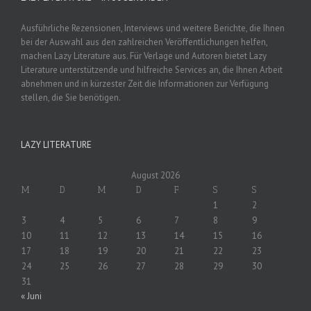
Ausführliche Rezensionen, Interviews und weitere Berichte, die Ihnen
bei der Auswahl aus den zahlreichen Veröffentlichungen helfen,
machen Lazy Literature aus. Für Verlage und Autoren bietet Lazy
Literature unterstützende und hilfreiche Services an, die Ihnen Arbeit
abnehmen und in kürzester Zeit die Informationen zur Verfügung
stellen, die Sie benötigen.
LAZY LITERATURE
August 2026
M
D
M
D
F
S
S
1
2
3
4
5
6
7
8
9
10
11
12
13
14
15
16
17
18
19
20
21
22
23
24
25
26
27
28
29
30
31
« Juni