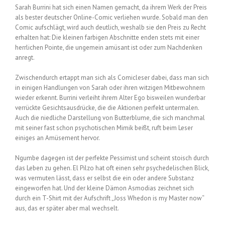
Sarah Burrini hat sich einen Namen gemacht, da ihrem Werk der Preis
als bester deutscher Online-Comic verliehen wurde. Sobald man den
Comic aufschlägt, wird auch deutlich, weshalb sie den Preis zu Recht
erhalten hat: Die kleinen farbigen Abschnitte enden stets mit einer
herrlichen Pointe, die ungemein amüsant ist oder zum Nachdenken
anregt.
Zwischendurch ertappt man sich als Comicleser dabei, dass man sich
in einigen Handlungen von Sarah oder ihren witzigen Mitbewohnern
wieder erkennt. Burrini verleiht ihrem Alter Ego bisweilen wunderbar
verrückte Gesichtsausdrücke, die die Aktionen perfekt untermalen.
Auch die niedliche Darstellung von Butterblume, die sich manchmal
mit seiner fast schon psychotischen Mimik beißt, ruft beim Leser
einiges an Amüsement hervor.
Ngumbe dagegen ist der perfekte Pessimist und scheint stoisch durch
das Leben zu gehen. El Pilzo hat oft einen sehr psychedelischen Blick,
was vermuten lässt, dass er selbst die ein oder andere Substanz
eingeworfen hat. Und der kleine Dämon Asmodias zeichnet sich
durch ein T-Shirt mit der Aufschrift „Joss Whedon is my Master now“
aus, das er später aber mal wechselt.