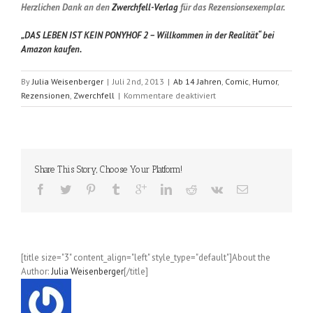
Herzlichen Dank an den
Zwerchfell-Verlag
für das Rezensionsexemplar.
„DAS LEBEN IST KEIN PONYHOF 2 – Willkommen in der Realität“ bei
Amazon kaufen.
By
Julia Weisenberger
|
Juli 2nd, 2013
|
Ab 14 Jahren
,
Comic
,
Humor
,
für
Rezensionen
,
Zwerchfell
|
Kommentare deaktiviert
Das
Leben
ist
kein
Ponyhof
Share This Story, Choose Your Platform!
–
Willkommen
in
der
Realität
(Sarah
[title size="3" content_align="left" style_type="default"]About the
Burrini);
Author:
Julia Weisenberger
[/title]
Band
2