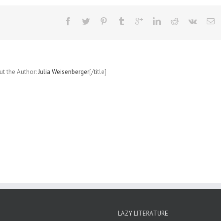
Tanston
Hall
(Anja
Marschall)
out the Author:
Julia Weisenberger
[/title]
LAZY LITERATURE