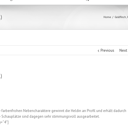
l)
Home
/
Goldfinch
,
Previous
Next
l)
e farbenfrohen Nebencharaktere gewinnt die Heldin an Profil und erhält dadurch
Die Schauplätze sind dagegen sehr stimmungsvoll ausgearbeitet.
g=“4″]