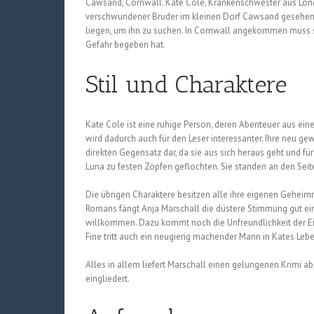
Cawsand, Cornwall. Kate Cole, Krankenschwester aus London
verschwundener Bruder im kleinen Dorf Cawsand gesehen wo
liegen, um ihn zu suchen. In Cornwall angekommen muss si
Gefahr begeben hat.
Stil und Charaktere
Kate Cole ist eine ruhige Person, deren Abenteuer aus ein
wird dadurch auch für den Leser interessanter. Ihre neu g
direkten Gegensatz dar, da sie aus sich heraus geht und fü
Luna zu festen Zöpfen geflochten. Sie standen an den Seit
Die übrigen Charaktere besitzen alle ihre eigenen Geheimn
Romans fängt Anja Marschall die düstere Stimmung gut ein
willkommen. Dazu kommt noch die Unfreundlichkeit der Ei
Fine tritt auch ein neugierig machender Mann in Kates Lebe
Alles in allem liefert Marschall einen gelungenen Krimi 
eingliedert.