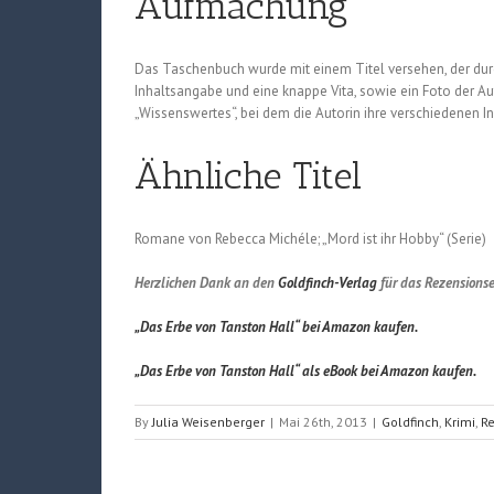
Aufmachung
Das Taschenbuch wurde mit einem Titel versehen, der durc
Inhaltsangabe und eine knappe Vita, sowie ein Foto der Auto
„Wissenswertes“, bei dem die Autorin ihre verschiedenen In
Ähnliche Titel
Romane von Rebecca Michéle; „Mord ist ihr Hobby“ (Serie)
Herzlichen Dank an den
Goldfinch-Verlag
für das Rezensions
„Das Erbe von Tanston Hall“ bei Amazon kaufen.
„Das Erbe von Tanston Hall“ als eBook bei Amazon kaufen.
By
Julia Weisenberger
|
Mai 26th, 2013
|
Goldfinch
,
Krimi
,
R