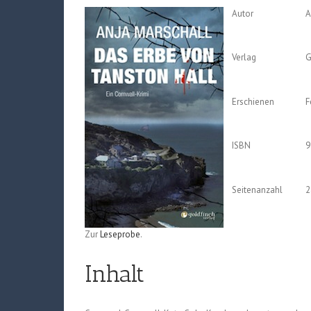
Autor
A
Verlag
G
Erschienen
F
ISBN
9
Seitenanzahl
2
Zur
Leseprobe
.
Inhalt