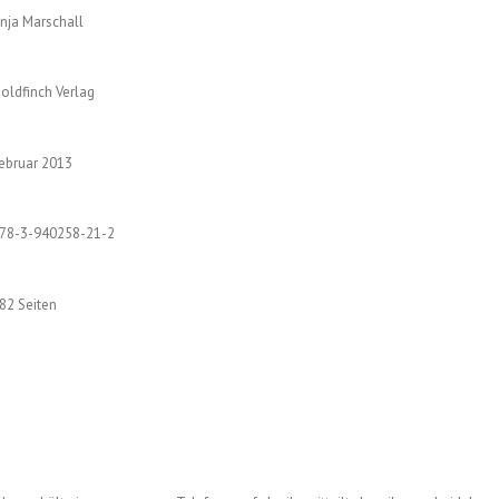
nja Marschall
oldfinch Verlag
ebruar 2013
78-3-940258-21-2
82 Seiten