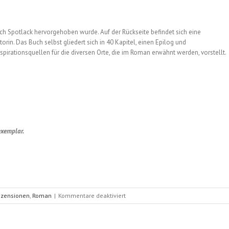
h Spotlack hervorgehoben wurde. Auf der Rückseite befindet sich eine
rin. Das Buch selbst gliedert sich in 40 Kapitel, einen Epilog und
spirationsquellen für die diversen Orte, die im Roman erwähnt werden, vorstellt.
exemplar.
für
ezensionen
,
Roman
|
Kommentare deaktiviert
Das
Erbe
von