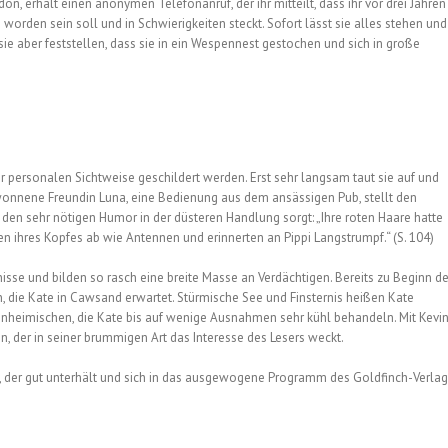
, erhält einen anonymen Telefonanruf, der ihr mitteilt, dass ihr vor drei Jahren
rden sein soll und in Schwierigkeiten steckt. Sofort lässt sie alles stehen und
e aber feststellen, dass sie in ein Wespennest gestochen und sich in große
er personalen Sichtweise geschildert werden. Erst sehr langsam taut sie auf und
ewonnene Freundin Luna, eine Bedienung aus dem ansässigen Pub, stellt den
r den sehr nötigen Humor in der düsteren Handlung sorgt: „Ihre roten Haare hatte
en ihres Kopfes ab wie Antennen und erinnerten an Pippi Langstrumpf.“ (S. 104)
isse und bilden so rasch eine breite Masse an Verdächtigen. Bereits zu Beginn d
, die Kate in Cawsand erwartet. Stürmische See und Finsternis heißen Kate
nheimischen, die Kate bis auf wenige Ausnahmen sehr kühl behandeln. Mit Kevi
n, der in seiner brummigen Art das Interesse des Lesers weckt.
ab, der gut unterhält und sich in das ausgewogene Programm des Goldfinch-Verla