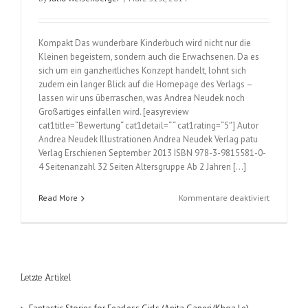
Neudek)
Kompakt Das wunderbare Kinderbuch wird nicht nur die
Kleinen begeistern, sondern auch die Erwachsenen. Da es
sich um ein ganzheitliches Konzept handelt, lohnt sich
zudem ein langer Blick auf die Homepage des Verlags –
lassen wir uns überraschen, was Andrea Neudek noch
Großartiges einfallen wird. [easyreview
cat1title=“Bewertung“ cat1detail=“ “ cat1rating=“5″] Autor
Andrea Neudek Illustrationen Andrea Neudek Verlag patu
Verlag Erschienen September 2013 ISBN 978-3-9815581-0-
4 Seitenanzahl 32 Seiten Altersgruppe Ab 2 Jahren […]
für
Read More
Kommentare deaktiviert
Patu
&
der
Andere
(Andrea
Letzte Artikel
Neudek)