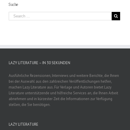
Suche
LAZY LITERATURE – IN 30 SEKUNDEN
Ausführliche Rezensionen, Interviews und weitere Berichte, die Ihnen
bei der Auswahl aus den zahlreichen Veröffentlichungen helfen,
machen Lazy Literature aus. Für Verlage und Autoren bietet Lazy
Literature unterstützende und hilfreiche Services an, die Ihnen Arbeit
abnehmen und in kürzester Zeit die Informationen zur Verfügung
stellen, die Sie benötigen.
LAZY LITERATURE