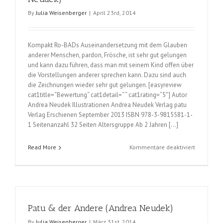
By
Julia Weisenberger
|
April 23rd, 2014
Kompakt Ro-BADs Auseinandersetzung mit dem Glauben
anderer Menschen, pardon, Frösche, ist sehr gut gelungen
und kann dazu führen, dass man mit seinem Kind offen über
die Vorstellungen anderer sprechen kann. Dazu sind auch
die Zeichnungen wieder sehr gut gelungen. [easyreview
cat1title=“Bewertung“ cat1detail=“ “ cat1rating=“5″] Autor
Andrea Neudek Illustrationen Andrea Neudek Verlag patu
Verlag Erschienen September 2013 ISBN 978-3-9815581-1-
1 Seitenanzahl 32 Seiten Altersgruppe Ab 2 Jahren […]
für
Read More
Kommentare deaktiviert
Ro-
BAD
&
die
große
Patu & der Andere (Andrea Neudek)
Frage
(Andrea
By
Julia Weisenberger
|
März 31st, 2014