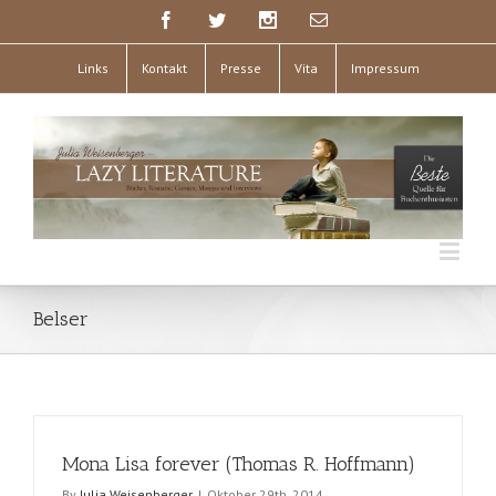
Links
Kontakt
Presse
Vita
Impressum
Belser
Mona Lisa forever (Thomas R. Hoffmann)
By
Julia Weisenberger
|
Oktober 29th, 2014