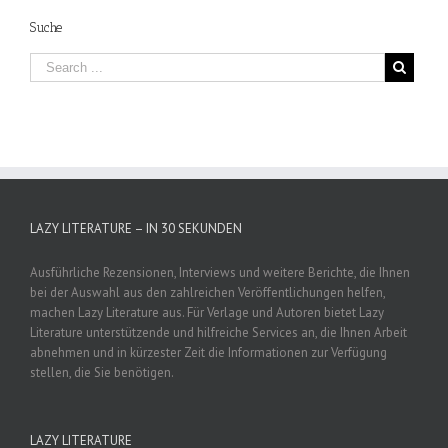
Suche
LAZY LITERATURE – IN 30 SEKUNDEN
Ausführliche Rezensionen, Interviews und weitere Berichte, die Ihnen
bei der Auswahl aus den zahlreichen Veröffentlichungen helfen,
machen Lazy Literature aus. Für Verlage und Autoren bietet Lazy
Literature unterstützende und hilfreiche Services an, die Ihnen Arbeit
abnehmen und in kürzester Zeit die Informationen zur Verfügung
stellen, die Sie benötigen.
LAZY LITERATURE