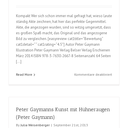
Kompakt Wer sich schon immer mal gefragt hat, wieso Leute
ständig Akte zeichnen, hat hier das perfekte Gegenmittel.
Akte, die angezogen wurden, sind so witzig umgesetzt, dass
es großen Spaß macht, das Original und das angezogene
Bild zu vergleichen. [easyreview cat1title=“Bewertung“
cat1detail=“ “ cat1rating=“4.5″] Autor Peter Gaymann
Illustration Peter Gaymann Verlag Belser Verlag Erschienen
März 2014 ISBN 978-3-7630-2667-8 Seitenanzahl 64 Seiten
[…]
für
Read More
Kommentare deaktiviert
Kunst
Anziehen
(Peter
Gaymann)
Peter Gaymanns Kunst mit Hühneraugen
(Peter Gaymann)
By
Julia Weisenberger
|
September 21st, 2013