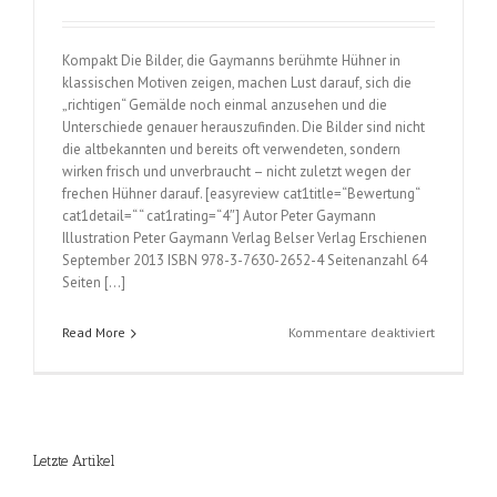
Kompakt Die Bilder, die Gaymanns berühmte Hühner in
klassischen Motiven zeigen, machen Lust darauf, sich die
„richtigen“ Gemälde noch einmal anzusehen und die
Unterschiede genauer herauszufinden. Die Bilder sind nicht
die altbekannten und bereits oft verwendeten, sondern
wirken frisch und unverbraucht – nicht zuletzt wegen der
frechen Hühner darauf. [easyreview cat1title=“Bewertung“
cat1detail=“ “ cat1rating=“4″] Autor Peter Gaymann
Illustration Peter Gaymann Verlag Belser Verlag Erschienen
September 2013 ISBN 978-3-7630-2652-4 Seitenanzahl 64
Seiten […]
für
Read More
Kommentare deaktiviert
Peter
Gaymann
Kunst
mit
Hühnerau
Letzte Artikel
(Peter
Gaymann)