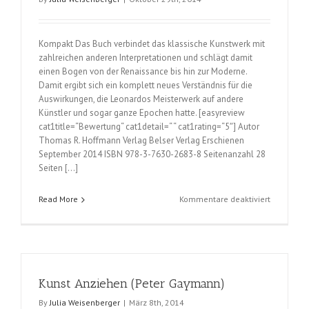
Kompakt Das Buch verbindet das klassische Kunstwerk mit
zahlreichen anderen Interpretationen und schlägt damit
einen Bogen von der Renaissance bis hin zur Moderne.
Damit ergibt sich ein komplett neues Verständnis für die
Auswirkungen, die Leonardos Meisterwerk auf andere
Künstler und sogar ganze Epochen hatte. [easyreview
cat1title=“Bewertung“ cat1detail=“ “ cat1rating=“5″] Autor
Thomas R. Hoffmann Verlag Belser Verlag Erschienen
September 2014 ISBN 978-3-7630-2683-8 Seitenanzahl 28
Seiten […]
für
Read More
Kommentare deaktiviert
Mona
Lisa
forever
(Thomas
R.
Kunst Anziehen (Peter Gaymann)
Hoffmann
By
Julia Weisenberger
|
März 8th, 2014