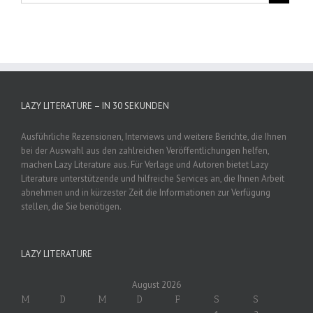
LAZY LITERATURE – IN 30 SEKUNDEN
Ausführliche Rezensionen, Interviews und weitere Berichte, die Ihnen
bei der Auswahl aus den zahlreichen Veröffentlichungen helfen,
machen Lazy Literature aus. Für Verlage und Autoren bietet Lazy
Literature unterstützende und hilfreiche Services an, die Ihnen Arbeit
abnehmen und in kürzester Zeit die Informationen zur Verfügung
stellen, die Sie benötigen.
LAZY LITERATURE
August 2026
M
D
M
D
F
S
S