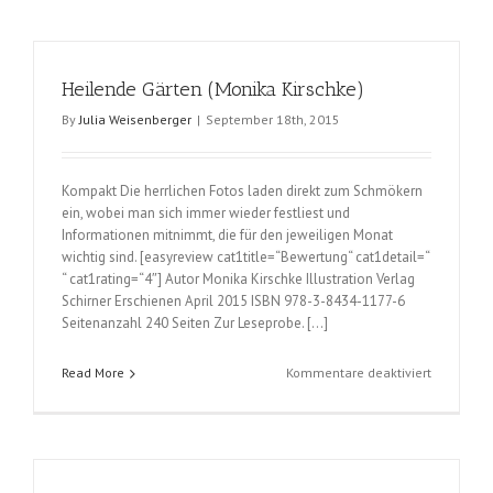
Minh
Ngo)
Heilende Gärten (Monika Kirschke)
By
Julia Weisenberger
|
September 18th, 2015
Kompakt Die herrlichen Fotos laden direkt zum Schmökern
ein, wobei man sich immer wieder festliest und
Informationen mitnimmt, die für den jeweiligen Monat
wichtig sind. [easyreview cat1title=“Bewertung“ cat1detail=“
“ cat1rating=“4″] Autor Monika Kirschke Illustration Verlag
Schirner Erschienen April 2015 ISBN 978-3-8434-1177-6
Seitenanzahl 240 Seiten Zur Leseprobe. […]
für
Read More
Kommentare deaktiviert
Heilende
Gärten
(Monika
Kirschke)