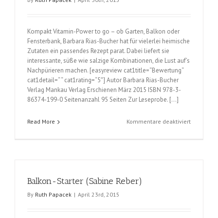
Kompakt Vitamin-Power to go – ob Garten, Balkon oder
Fensterbank, Barbara Rias-Bucher hat für vielerlei heimische
Zutaten ein passendes Rezept parat. Dabei liefert sie
interessante, süße wie salzige Kombinationen, die Lust auf’s
Nachpürieren machen. [easyreview cat1title=“Bewertung“
cat1detail=“ “ cat1rating=“5″] Autor Barbara Rias-Bucher
Verlag Mankau Verlag Erschienen März 2015 ISBN 978-3-
86374-199-0 Seitenanzahl 95 Seiten Zur Leseprobe. […]
für
Read More
Kommentare deaktiviert
Garten-
Smoothie
(Barbara
Rias-
Bucher)
Balkon-Starter (Sabine Reber)
By
Ruth Papacek
|
April 23rd, 2015