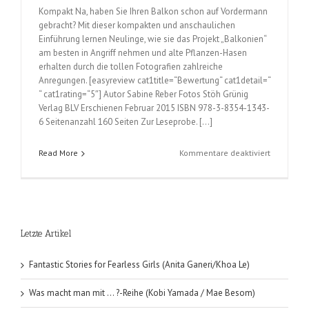
Kompakt Na, haben Sie Ihren Balkon schon auf Vordermann
gebracht? Mit dieser kompakten und anschaulichen
Einführung lernen Neulinge, wie sie das Projekt „Balkonien“
am besten in Angriff nehmen und alte Pflanzen-Hasen
erhalten durch die tollen Fotografien zahlreiche
Anregungen. [easyreview cat1title=“Bewertung“ cat1detail=“
“ cat1rating=“5″] Autor Sabine Reber Fotos Stöh Grünig
Verlag BLV Erschienen Februar 2015 ISBN 978-3-8354-1343-
6 Seitenanzahl 160 Seiten Zur Leseprobe. […]
für
Read More
Kommentare deaktiviert
Balkon-
Starter
(Sabine
Reber)
Letzte Artikel
Fantastic Stories for Fearless Girls (Anita Ganeri/Khoa Le)
Was macht man mit … ?-Reihe (Kobi Yamada / Mae Besom)