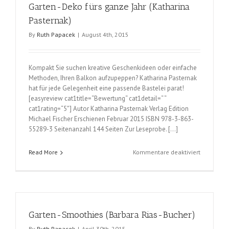
Garten-Deko fürs ganze Jahr (Katharina
Pasternak)
By
Ruth Papacek
|
August 4th, 2015
Kompakt Sie suchen kreative Geschenkideen oder einfache
Methoden, Ihren Balkon aufzupeppen? Katharina Pasternak
hat für jede Gelegenheit eine passende Bastelei parat!
[easyreview cat1title=“Bewertung“ cat1detail=“ “
cat1rating=“5″] Autor Katharina Pasternak Verlag Edition
Michael Fischer Erschienen Februar 2015 ISBN 978-3-863-
55289-3 Seitenanzahl 144 Seiten Zur Leseprobe. […]
für
Read More
Kommentare deaktiviert
Garten-
Deko
fürs
ganze
Jahr
Garten-Smoothies (Barbara Rias-Bucher)
(Katharina
Pasternak
By
Ruth Papacek
|
April 30th, 2015