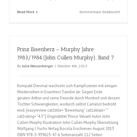
für
Read More
Kommentare deaktiviert
Fred
im
Reich
der
Nofretete
Prinz Eisenherz – Murphy Jahre
(Birge
Tetzner);
1983/1984 (John Cullen Murphy); Band 7
Teil
By
Julia Weisenberger
|
Oktober 4th, 2013
4
der
Fred-
Serie
Kompakt Diesmal wechseln sich Kampfszenen mit einigen
Wiedersehen in Eisenherz‘ Familie ab. Gegen Ende
geraten Arthur und seine Freunde durch Mordred und dessen
Tochter Schwierigkeiten, wodurch selbst Camelot bedroht
wird. [easyreview cat1title=“Bewertung“ cat1detail=“ “
cat1rating=“4.5″] Originaltitel Prince Valiant Autor John
Cullen Murphy Illustration John Cullen Murphy Übersetzung
Wolfgang J. Fuchs Verlag Bocola Erschienen August 2013
ISBN 978-3-939625-47-6 Seitenanzahl 112 Seiten