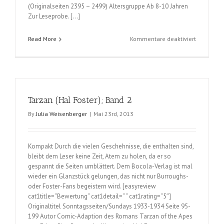
(Originalseiten 2395 – 2499) Altersgruppe Ab 8-10 Jahren
Zur Leseprobe. […]
für
Read More
Kommentare deaktiviert
Prinz
Eisenherz
–
Murphy
Jahre
Tarzan (Hal Foster); Band 2
1983/198
(John
By
Julia Weisenberger
|
Mai 23rd, 2013
Cullen
Murphy);
Band
Kompakt Durch die vielen Geschehnisse, die enthalten sind,
7
bleibt dem Leser keine Zeit, Atem zu holen, da er so
gespannt die Seiten umblättert. Dem Bocola-Verlag ist mal
wieder ein Glanzstück gelungen, das nicht nur Burroughs-
oder Foster-Fans begeistern wird. [easyreview
cat1title=“Bewertung“ cat1detail=“ “ cat1rating=“5″]
Originaltitel Sonntagsseiten/Sundays 1933-1934 Seite 95-
199 Autor Comic-Adaption des Romans Tarzan of the Apes