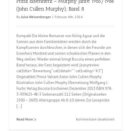
Prinz Eisenherz – Murphy Jahre 1985/1986
(John Cullen Murphy); Band 8
By
Julia Weisenberger
|
Februar 4th, 2014
Kompakt Die kleine Romanze von König Aguar und die
Szenen aus dem Familienleben werden durch die
Kampfszenen durchbrochen, in denen sich die Freunde um
Eisenherz Mordred und seinen schurkischen Plänen in den
Weg stellen. Wieder einmal bringt Bocola einen perfekten
Band heraus, der Fans begeistern wird. [easyreview
cat1title=“Bewertung“ cat1detail=“ “ cat1rating=“4.5″]
Originaltitel Prince Valiant Autor John Cullen Murphy
Illustration John Cullen Murphy Übersetzung Wolfgang J.
Fuchs Verlag Bocola Erschienen Dezember 2013 ISBN 978-
3-939625-48-3 Seitenanzahl 112 Seiten (Originalseiten
2500 – 2603) Altersgruppe Ab 8-10 Jahren Zur Leseprobe.
[…]
für
Read More
Kommentare deaktiviert
Prinz
Eisenherz