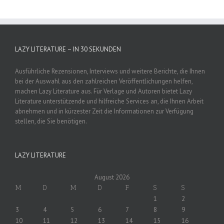
LAZY LITERATURE – IN 30 SEKUNDEN
Ausführliche Rezensionen, Interviews und weitere Berichte, die Ihnen
bei der Auswahl aus den zahlreichen Veröffentlichungen helfen,
machen Lazy Literature aus. Für Verlage und Autoren bietet Lazy
Literature unterstützende und hilfreiche Services an, die Ihnen Arbeit
abnehmen und in kürzester Zeit die Informationen zur Verfügung
stellen, die Sie benötigen.
LAZY LITERATURE
August 2026
M
D
M
D
F
S
S
1
2
3
4
5
6
7
8
9
10
11
12
13
14
15
16