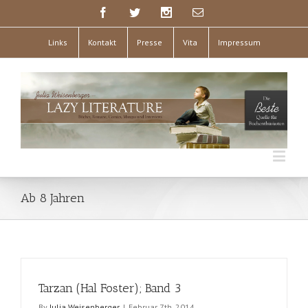
Links
Kontakt
Presse
Vita
Impressum
Ab 8 Jahren
Tarzan (Hal Foster); Band 3
By
Julia Weisenberger
|
Februar 7th, 2014