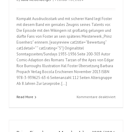
Kompakt Ausdrucksstark und mit sicherer Hand legt Foster
mit diesem Band ein geniales Zeugnis seines Talents vor.
Die Episode mit den Wikingern ist großartig gelungen und
dürfte Fans von Foster an sein späteres Meisterwerk „Prinz
Eisenherz“ erinnern. [easyreview cat1title=“Bewertung“
cat1detail=“ “ cat1rating=“5″] Originaltitel
Sonntagsseiten/Sundays 1935-1936 Seite 200-303 Autor
Comic-Adaption des Romans Tarzan of the Apes von Edgar
Rice Burroughs Illustration Hal Foster Übersetzung Barbara
Propach Verlag Bocola Erschienen November 2013 ISBN
978-3-939625-63-6 Seitenanzahl 112 Seiten Altersgruppe
Ab 8 Jahren Zur Leseprobe. […]
für
Read More
Kommentare deaktiviert
Tarzan
(Hal
Foster);
Band
3