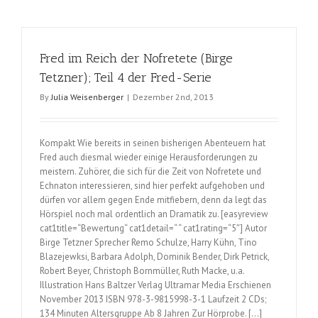
–
Murphy
Jahre
Fred im Reich der Nofretete (Birge
1985/198
(John
Tetzner); Teil 4 der Fred-Serie
Cullen
By
Julia Weisenberger
|
Dezember 2nd, 2013
Murphy);
Band
8
Kompakt Wie bereits in seinen bisherigen Abenteuern hat
Fred auch diesmal wieder einige Herausforderungen zu
meistern. Zuhörer, die sich für die Zeit von Nofretete und
Echnaton interessieren, sind hier perfekt aufgehoben und
dürfen vor allem gegen Ende mitfiebern, denn da legt das
Hörspiel noch mal ordentlich an Dramatik zu. [easyreview
cat1title=“Bewertung“ cat1detail=“ “ cat1rating=“5″] Autor
Birge Tetzner Sprecher Remo Schulze, Harry Kühn, Tino
Blazejewksi, Barbara Adolph, Dominik Bender, Dirk Petrick,
Robert Beyer, Christoph Bornmüller, Ruth Macke, u.a.
Illustration Hans Baltzer Verlag Ultramar Media Erschienen
November 2013 ISBN 978-3-9815998-3-1 Laufzeit 2 CDs;
134 Minuten Altersgruppe Ab 8 Jahren Zur Hörprobe. […]