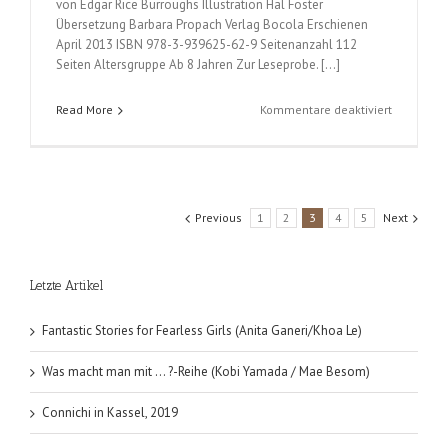
von Edgar Rice Burroughs Illustration Hal Foster
Übersetzung Barbara Propach Verlag Bocola Erschienen
April 2013 ISBN 978-3-939625-62-9 Seitenanzahl 112
Seiten Altersgruppe Ab 8 Jahren Zur Leseprobe. […]
für
Read More
Kommentare deaktiviert
Tarzan
(Hal
Foster);
Band
2
Previous
1
2
3
4
5
Next
Letzte Artikel
Fantastic Stories for Fearless Girls (Anita Ganeri/Khoa Le)
Was macht man mit … ?-Reihe (Kobi Yamada / Mae Besom)
Connichi in Kassel, 2019