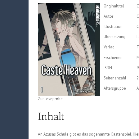
Originaltitel
C
Autor
C
Illustration
C
Übersetzung
L
Verlag
T
Erschienen
M
ISBN
9
Seitenanzahl
2
Altersgruppe
A
Zur
Leseprobe
.
Inhalt
An Azusas Schule gibt es das sogenannte Kastenspiel. Hier