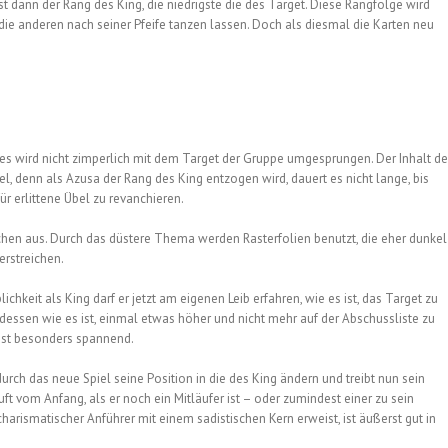
t dann der Rang des King, die niedrigste die des Target. Diese Rangfolge wird
die anderen nach seiner Pfeife tanzen lassen. Doch als diesmal die Karten neu
nn es wird nicht zimperlich mit dem Target der Gruppe umgesprungen. Der Inhalt d
 denn als Azusa der Rang des King entzogen wird, dauert es nicht lange, bis
ür erlittene Übel zu revanchieren.
hen aus. Durch das düstere Thema werden Rasterfolien benutzt, die eher dunkel
erstreichen.
ichkeit als King darf er jetzt am eigenen Leib erfahren, wie es ist, das Target zu
dessen wie es ist, einmal etwas höher und nicht mehr auf der Abschussliste zu
 ist besonders spannend.
urch das neue Spiel seine Position in die des King ändern und treibt nun sein
ft vom Anfang, als er noch ein Mitläufer ist – oder zumindest einer zu sein
 charismatischer Anführer mit einem sadistischen Kern erweist, ist äußerst gut in