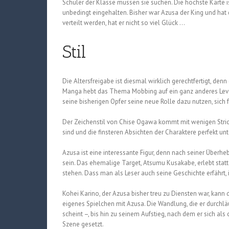
Schüler der Klasse müssen sie suchen. Die höchste Karte is
unbedingt eingehalten. Bisher war Azusa der King und hat 
verteilt werden, hat er nicht so viel Glück …
Stil
Die Altersfreigabe ist diesmal wirklich gerechtfertigt, de
Manga hebt das Thema Mobbing auf ein ganz anderes Level,
seine bisherigen Opfer seine neue Rolle dazu nutzen, sich f
Der Zeichenstil von Chise Ogawa kommt mit wenigen Stric
sind und die finsteren Absichten der Charaktere perfekt unt
Azusa ist eine interessante Figur, denn nach seiner Überhebl
sein. Das ehemalige Target, Atsumu Kusakabe, erlebt statt
stehen. Dass man als Leser auch seine Geschichte erfährt,
Kohei Karino, der Azusa bisher treu zu Diensten war, kann d
eigenes Spielchen mit Azusa. Die Wandlung, die er durchläu
scheint –, bis hin zu seinem Aufstieg, nach dem er sich als
Szene gesetzt.