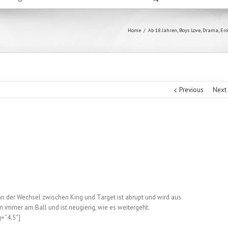
Home
/
Ab 18 Jahren
,
Boys Love
,
Drama
,
Ero
Previous
Next
nn der Wechsel zwischen King und Target ist abrupt und wird aus
n immer am Ball und ist neugierig, wie es weitergeht.
g=“4.5″]