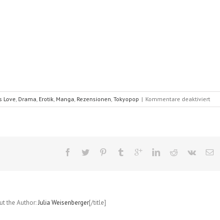
für
s Love
,
Drama
,
Erotik
,
Manga
,
Rezensionen
,
Tokyopop
|
Kommentare deaktiviert
Cas
Hea
(Ch
Oga
Ban
1
out the Author:
Julia Weisenberger
[/title]