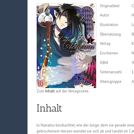
Originaltitel
C
Autor
H
Illustration
L
Übersetzung
R
Verlag
K
Erschienen
N
ISBN
9
Seitenanzahl
1
Altersgruppe
A
Zum
Inhalt
auf der Verlagsseite.
Inhalt
Io Nanatsu beobachtet, wie der Junge, dem sie gerade ein
gebrochenem Herzen wendet sie sich ab und landet im Caf