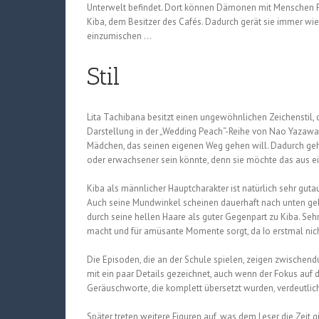
Unterwelt befindet. Dort können Dämonen mit Menschen Pakt
Kiba, dem Besitzer des Cafés. Dadurch gerät sie immer wied
einzumischen …
Stil
Lita Tachibana besitzt einen ungewöhnlichen Zeichenstil, d
Darstellung in der „Wedding Peach“-Reihe von Nao Yazawa,
Mädchen, das seinen eigenen Weg gehen will. Dadurch geht 
oder erwachsener sein könnte, denn sie möchte das aus eig
Kiba als männlicher Hauptcharakter ist natürlich sehr gut
Auch seine Mundwinkel scheinen dauerhaft nach unten geb
durch seine hellen Haare als guter Gegenpart zu Kiba. Sehr
macht und für amüsante Momente sorgt, da Io erstmal nicht
Die Episoden, die an der Schule spielen, zeigen zwischen
mit ein paar Details gezeichnet, auch wenn der Fokus auf d
Geräuschworte, die komplett übersetzt wurden, verdeutlic
Später treten weitere Figuren auf, was dem Leser die Zeit 