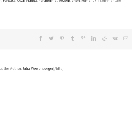
n
,
Fantasy
,
KAZÉ
,
Manga
,
Paranormal
,
Rezensionen
,
Romantik
|
Kommentare
out the Author:
Julia Weisenberger
[/title]