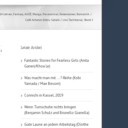
14 Jahren
,
Fantasy
,
KAZÉ
,
Manga
,
Paranormal
,
Rezensionen
,
Romantik
/
Café Acheron (Henu Sakaki / Lita Tachibana); Band 1
Letzte Artikel
Fantastic Stories for Fearless Girls (Anita
Ganeri/Khoa Le)
Was macht man mit … ?-Reihe (Kobi
Yamada / Mae Besom)
Connichi in Kassel, 2019
Wenn Turnschuhe nichts bringen
n
(Benjamin Schulz und Brunello Gianella)
Gute Laune an jedem Arbeitstag (Dörthe