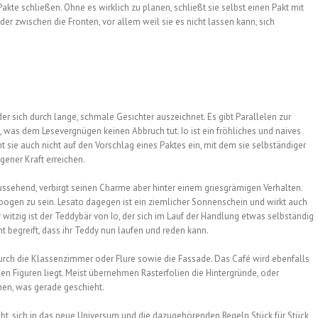
e schließen. Ohne es wirklich zu planen, schließt sie selbst einen Pakt mit
er zwischen die Fronten, vor allem weil sie es nicht lassen kann, sich
er sich durch lange, schmale Gesichter auszeichnet. Es gibt Parallelen zur
 was dem Lesevergnügen keinen Abbruch tut. Io ist ein fröhliches und naives
sie auch nicht auf den Vorschlag eines Paktes ein, mit dem sie selbständiger
ener Kraft erreichen.
aussehend, verbirgt seinen Charme aber hinter einem griesgrämigen Verhalten.
ogen zu sein. Lesato dagegen ist ein ziemlicher Sonnenschein und wirkt auch
 witzig ist der Teddybär von Io, der sich im Lauf der Handlung etwas selbständig
 begreift, dass ihr Teddy nun laufen und reden kann.
durch die Klassenzimmer oder Flure sowie die Fassade. Das Café wird ebenfalls
en Figuren liegt. Meist übernehmen Rasterfolien die Hintergründe, oder
hen, was gerade geschieht.
gibt, sich in das neue Universum und die dazugehörenden Regeln Stück für Stück