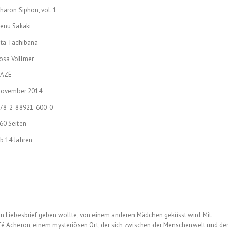
haron Siphon, vol. 1
enu Sakaki
ita Tachibana
osa Vollmer
AZÉ
ovember 2014
78-2-88921-600-0
60 Seiten
b 14 Jahren
en Liebesbrief geben wollte, von einem anderen Mädchen geküsst wird. Mit
é Acheron, einem mysteriösen Ort, der sich zwischen der Menschenwelt und der