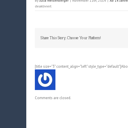
By
Julia Weisenberger
|
November 11th, 2014
|
Ab 14 Jahre
für
deaktiviert
Café
Acheron
(Henu
Sakaki
/
Share This Story, Choose Your Platform!
Lita
Tachibana);
Band
1
[title size="3" content_align="left" style_type="default"]Ab
Comments are closed.