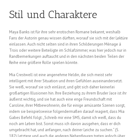
Stil und Charaktere
Maya Banks ist für ihre sehr erotischen Romane bekannt, weshalb
Fans der Autorin genau wissen dürften, worauf sie sich mit der Lektüre
einlassen. Auch nicht selten sind in ihren Schilderungen Ménage á
Trois oder weitere Beteiligte im Schlafzimmer, was hier jedoch nur in
Randbemerkungen auftaucht und in den nächsten beiden Teilen der
Reihe eine größere Rolle spielen könnte.
Mia Crestwell ist eine angenehme Heldin, die sich meist sehr
intelligent mit ihrer Situation und ihren Gefühlen auseinandersetzt.
Sie weiß, worauf sie sich einlässt, und gibt sich daher keinerlei
großartigen Illusionen hin. Ihre Beziehung zu ihrem Bruder Jace ist ihr
äußerst wichtig, und sie hat auch eine enge Freundschaft mit
Caroline, ihrer Mitbewohnerin, die für einige amüsante Szenen sorgt,
indem sie beispielsweise folgendermaßen darauf reagiert, dass Mia
Gabes Befehl folgt: „Schreib mir eine SMS, damit ich weiß, dass du
noch am Leben bist. Sonst muss ich davon ausgehen, dass er dich
umgebracht hat, und anfangen, nach deiner Leiche zu suchen.“ (S.
182) Letztere und auch die anderen Nebenfiguren treten jedoch über