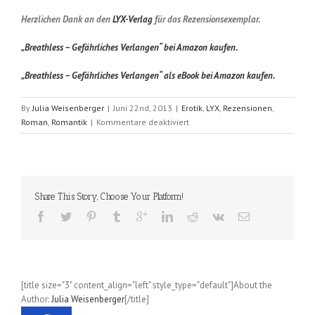
Herzlichen Dank an den
LYX-Verlag
für das Rezensionsexemplar.
„Breathless – Gefährliches Verlangen“ bei Amazon kaufen.
„Breathless – Gefährliches Verlangen“ als eBook bei Amazon kaufen.
By
Julia Weisenberger
|
Juni 22nd, 2013
|
Erotik
,
LYX
,
Rezensionen
,
für
Roman
,
Romantik
|
Kommentare deaktiviert
Breathless
–
Gefährliches
Verlangen
(Maya
Share This Story, Choose Your Platform!
Banks);
Breathless
Band
1
[title size="3" content_align="left" style_type="default"]About the
Author:
Julia Weisenberger
[/title]