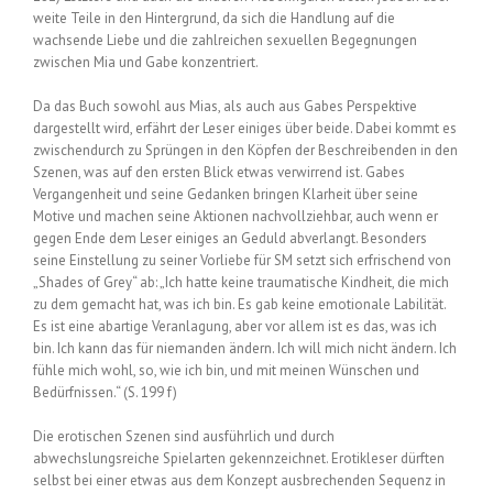
weite Teile in den Hintergrund, da sich die Handlung auf die
wachsende Liebe und die zahlreichen sexuellen Begegnungen
zwischen Mia und Gabe konzentriert.
Da das Buch sowohl aus Mias, als auch aus Gabes Perspektive
dargestellt wird, erfährt der Leser einiges über beide. Dabei kommt es
zwischendurch zu Sprüngen in den Köpfen der Beschreibenden in den
Szenen, was auf den ersten Blick etwas verwirrend ist. Gabes
Vergangenheit und seine Gedanken bringen Klarheit über seine
Motive und machen seine Aktionen nachvollziehbar, auch wenn er
gegen Ende dem Leser einiges an Geduld abverlangt. Besonders
seine Einstellung zu seiner Vorliebe für SM setzt sich erfrischend von
„Shades of Grey“ ab: „Ich hatte keine traumatische Kindheit, die mich
zu dem gemacht hat, was ich bin. Es gab keine emotionale Labilität.
Es ist eine abartige Veranlagung, aber vor allem ist es das, was ich
bin. Ich kann das für niemanden ändern. Ich will mich nicht ändern. Ich
fühle mich wohl, so, wie ich bin, und mit meinen Wünschen und
Bedürfnissen.“ (S. 199 f)
Die erotischen Szenen sind ausführlich und durch
abwechslungsreiche Spielarten gekennzeichnet. Erotikleser dürften
selbst bei einer etwas aus dem Konzept ausbrechenden Sequenz in