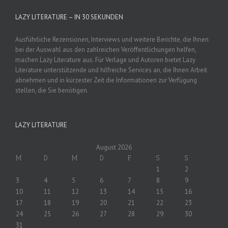
LAZY LITERATURE – IN 30 SEKUNDEN
Ausführliche Rezensionen, Interviews und weitere Berichte, die Ihnen
bei der Auswahl aus den zahlreichen Veröffentlichungen helfen,
machen Lazy Literature aus. Für Verlage und Autoren bietet Lazy
Literature unterstützende und hilfreiche Services an, die Ihnen Arbeit
abnehmen und in kürzester Zeit die Informationen zur Verfügung
stellen, die Sie benötigen.
LAZY LITERATURE
August 2026
M
D
M
D
F
S
S
1
2
3
4
5
6
7
8
9
10
11
12
13
14
15
16
17
18
19
20
21
22
23
24
25
26
27
28
29
30
31