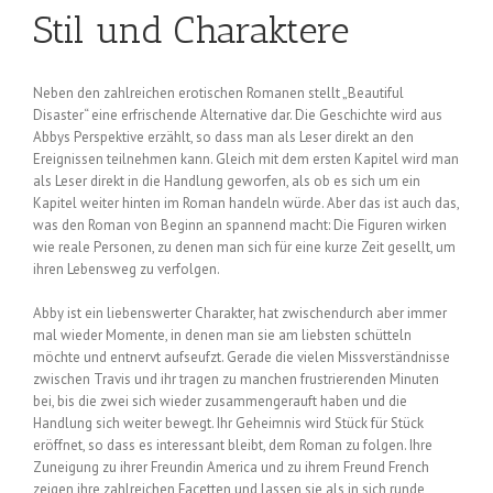
Stil und Charaktere
Neben den zahlreichen erotischen Romanen stellt „Beautiful
Disaster“ eine erfrischende Alternative dar. Die Geschichte wird aus
Abbys Perspektive erzählt, so dass man als Leser direkt an den
Ereignissen teilnehmen kann. Gleich mit dem ersten Kapitel wird man
als Leser direkt in die Handlung geworfen, als ob es sich um ein
Kapitel weiter hinten im Roman handeln würde. Aber das ist auch das,
was den Roman von Beginn an spannend macht: Die Figuren wirken
wie reale Personen, zu denen man sich für eine kurze Zeit gesellt, um
ihren Lebensweg zu verfolgen.
Abby ist ein liebenswerter Charakter, hat zwischendurch aber immer
mal wieder Momente, in denen man sie am liebsten schütteln
möchte und entnervt aufseufzt. Gerade die vielen Missverständnisse
zwischen Travis und ihr tragen zu manchen frustrierenden Minuten
bei, bis die zwei sich wieder zusammengerauft haben und die
Handlung sich weiter bewegt. Ihr Geheimnis wird Stück für Stück
eröffnet, so dass es interessant bleibt, dem Roman zu folgen. Ihre
Zuneigung zu ihrer Freundin America und zu ihrem Freund French
zeigen ihre zahlreichen Facetten und lassen sie als in sich runde