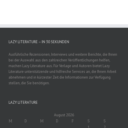
LAZY LITERATURE – IN 30 SEKUNDEN
Ausführliche Rezensionen, Interviews und weitere Berichte, die Ihnen
bei der Auswahl aus den zahlreichen Veröffentlichungen helfen,
machen Lazy Literature aus. Für Verlage und Autoren bietet Lazy
Literature unterstützende und hilfreiche Services an, die Ihnen Arbeit
abnehmen und in kürzester Zeit die Informationen zur Verfügung
stellen, die Sie benötigen.
LAZY LITERATURE
August 2026
M
D
M
D
F
S
S
1
2