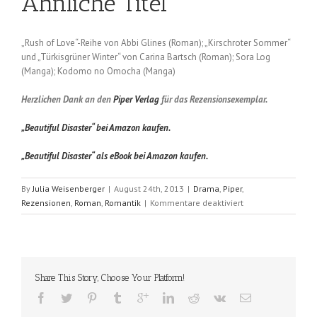
Ähnliche Titel
„Rush of Love“-Reihe von Abbi Glines (Roman); „Kirschroter Sommer“
und „Türkisgrüner Winter“ von Carina Bartsch (Roman); Sora Log
(Manga); Kodomo no Omocha (Manga)
Herzlichen Dank an den
Piper Verlag
für das Rezensionsexemplar.
„Beautiful Disaster“ bei Amazon kaufen.
„Beautiful Disaster“ als eBook bei Amazon kaufen.
By
Julia Weisenberger
|
August 24th, 2013
|
Drama
,
Piper
,
für
Rezensionen
,
Roman
,
Romantik
|
Kommentare deaktiviert
Beautiful
Disaster
(Jamie
McGuire)
Share This Story, Choose Your Platform!