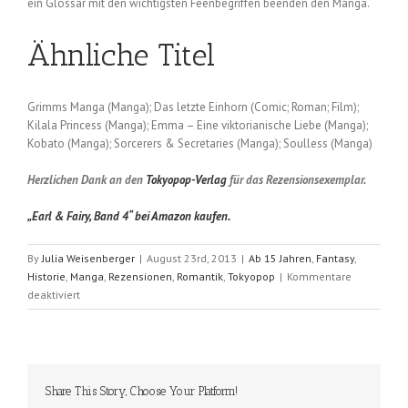
ein Glossar mit den wichtigsten Feenbegriffen beenden den Manga.
Ähnliche Titel
Grimms Manga (Manga); Das letzte Einhorn (Comic; Roman; Film);
Kilala Princess (Manga); Emma – Eine viktorianische Liebe (Manga);
Kobato (Manga); Sorcerers & Secretaries (Manga); Soulless (Manga)
Herzlichen Dank an den
Tokyopop-Verlag
für das Rezensionsexemplar.
„Earl & Fairy, Band 4“ bei Amazon kaufen.
By
Julia Weisenberger
|
August 23rd, 2013
|
Ab 15 Jahren
,
Fantasy
,
Historie
,
Manga
,
Rezensionen
,
Romantik
,
Tokyopop
|
Kommentare
für
deaktiviert
Earl
&
Fairy
(Mizue
Tani
Share This Story, Choose Your Platform!
/