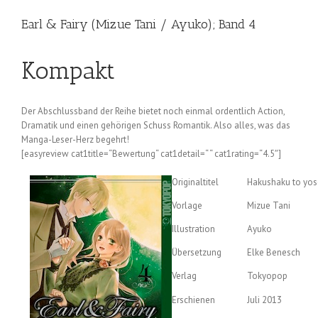
Earl & Fairy (Mizue Tani / Ayuko); Band 4
Kompakt
Der Abschlussband der Reihe bietet noch einmal ordentlich Action,
Dramatik und einen gehörigen Schuss Romantik. Also alles, was das
Manga-Leser-Herz begehrt!
[easyreview cat1title=“Bewertung“ cat1detail=“ “ cat1rating=“4.5″]
Originaltitel
Hakushaku to yos
Vorlage
Mizue Tani
Illustration
Ayuko
Übersetzung
Elke Benesch
Verlag
Tokyopop
Erschienen
Juli 2013