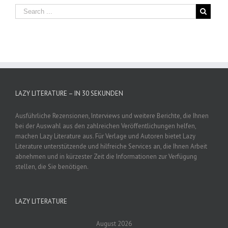
LAZY LITERATURE – IN 30 SEKUNDEN
Ausführliche Rezensionen, Interviews und weitere Berichte, die Ihnen
bei der Auswahl aus den zahlreichen Veröffentlichungen helfen,
machen Lazy Literature aus. Für Verlage und Autoren bietet Lazy
Literature unterstützende und hilfreiche Services an, die Ihnen Arbeit
abnehmen und in kürzester Zeit die Informationen zur Verfügung
stellen, die Sie benötigen.
LAZY LITERATURE
August 2026