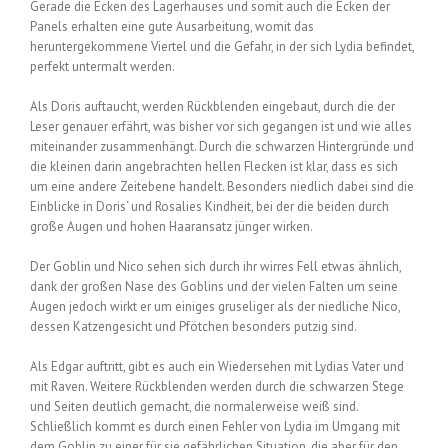
Gerade die Ecken des Lagerhauses und somit auch die Ecken der
Panels erhalten eine gute Ausarbeitung, womit das
heruntergekommene Viertel und die Gefahr, in der sich Lydia befindet,
perfekt untermalt werden.
Als Doris auftaucht, werden Rückblenden eingebaut, durch die der
Leser genauer erfährt, was bisher vor sich gegangen ist und wie alles
miteinander zusammenhängt. Durch die schwarzen Hintergründe und
die kleinen darin angebrachten hellen Flecken ist klar, dass es sich
um eine andere Zeitebene handelt. Besonders niedlich dabei sind die
Einblicke in Doris‘ und Rosalies Kindheit, bei der die beiden durch
große Augen und hohen Haaransatz jünger wirken.
Der Goblin und Nico sehen sich durch ihr wirres Fell etwas ähnlich,
dank der großen Nase des Goblins und der vielen Falten um seine
Augen jedoch wirkt er um einiges gruseliger als der niedliche Nico,
dessen Katzengesicht und Pfötchen besonders putzig sind.
Als Edgar auftritt, gibt es auch ein Wiedersehen mit Lydias Vater und
mit Raven. Weitere Rückblenden werden durch die schwarzen Stege
und Seiten deutlich gemacht, die normalerweise weiß sind.
Schließlich kommt es durch einen Fehler von Lydia im Umgang mit
dem Goblin zu einer für sie gefährlichen Situation, die aber für den