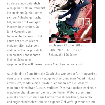
so dass er nun gefährlich
wenige hat. Takumu verweist
ihn zu einem Spieler, der es
sich zur Aufgabe gemacht
hat, anderen mit wenigen
Punkten beizustehen. So
lernt Haruyuki den
Leibwächter kennen … Und
kaum hat er sich wieder
Erschienen: Oktober 2015
einigermaßen gefangen,
ISBN 978-3-8420-1173-1
steht er zu Hause plötzlich
Seitenzahl: 196 Seiten
einer bisher unbekannten
kleinen Schwester
gegenüber. Was will dieses fremde Mädchen nur von ihm?
Auch der dritte Band führt die Geschichte wunderbar fort. Haruyuki ist
dem Leser inzwischen ans Herz gewachsen, und man fiebert mit, als
er versucht, wieder einige Punkte zu erlangen, um die Gefahr zu
mindern, seinen Brain Burst zu verlieren. Diesmal tauchen zwei neue
weibliche Charaktere auf, die für ordentlichen Wirbel sorgen. Erst
einmal erweist sich der neue Leibwächter als Mädchen, das schlau
und zugleich hübsch ist, aber ein eigenes Ziel verfolgt, wenn sie ihre