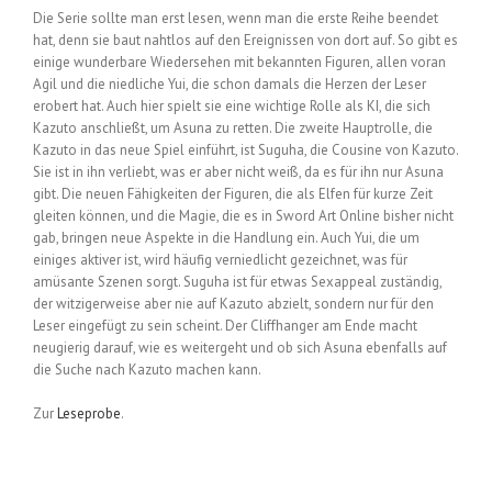
Die Serie sollte man erst lesen, wenn man die erste Reihe beendet
hat, denn sie baut nahtlos auf den Ereignissen von dort auf. So gibt es
einige wunderbare Wiedersehen mit bekannten Figuren, allen voran
Agil und die niedliche Yui, die schon damals die Herzen der Leser
erobert hat. Auch hier spielt sie eine wichtige Rolle als KI, die sich
Kazuto anschließt, um Asuna zu retten. Die zweite Hauptrolle, die
Kazuto in das neue Spiel einführt, ist Suguha, die Cousine von Kazuto.
Sie ist in ihn verliebt, was er aber nicht weiß, da es für ihn nur Asuna
gibt. Die neuen Fähigkeiten der Figuren, die als Elfen für kurze Zeit
gleiten können, und die Magie, die es in Sword Art Online bisher nicht
gab, bringen neue Aspekte in die Handlung ein. Auch Yui, die um
einiges aktiver ist, wird häufig verniedlicht gezeichnet, was für
amüsante Szenen sorgt. Suguha ist für etwas Sexappeal zuständig,
der witzigerweise aber nie auf Kazuto abzielt, sondern nur für den
Leser eingefügt zu sein scheint. Der Cliffhanger am Ende macht
neugierig darauf, wie es weitergeht und ob sich Asuna ebenfalls auf
die Suche nach Kazuto machen kann.
Zur
Leseprobe
.