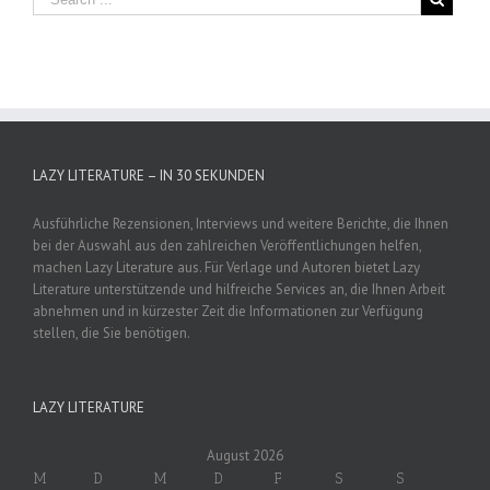
LAZY LITERATURE – IN 30 SEKUNDEN
Ausführliche Rezensionen, Interviews und weitere Berichte, die Ihnen
bei der Auswahl aus den zahlreichen Veröffentlichungen helfen,
machen Lazy Literature aus. Für Verlage und Autoren bietet Lazy
Literature unterstützende und hilfreiche Services an, die Ihnen Arbeit
abnehmen und in kürzester Zeit die Informationen zur Verfügung
stellen, die Sie benötigen.
LAZY LITERATURE
August 2026
M
D
M
D
F
S
S