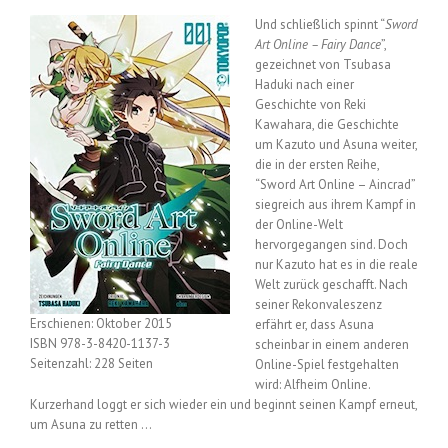
Und schließlich spinnt “
Sword
Art Online – Fairy Dance
”,
gezeichnet von Tsubasa
Haduki nach einer
Geschichte von Reki
Kawahara, die Geschichte
um Kazuto und Asuna weiter,
die in der ersten Reihe,
“Sword Art Online – Aincrad”
siegreich aus ihrem Kampf in
der Online-Welt
hervorgegangen sind. Doch
nur Kazuto hat es in die reale
Welt zurück geschafft. Nach
seiner Rekonvaleszenz
Erschienen: Oktober 2015
erfährt er, dass Asuna
ISBN 978-3-8420-1137-3
scheinbar in einem anderen
Seitenzahl: 228 Seiten
Online-Spiel festgehalten
wird: Alfheim Online.
Kurzerhand loggt er sich wieder ein und beginnt seinen Kampf erneut,
um Asuna zu retten …