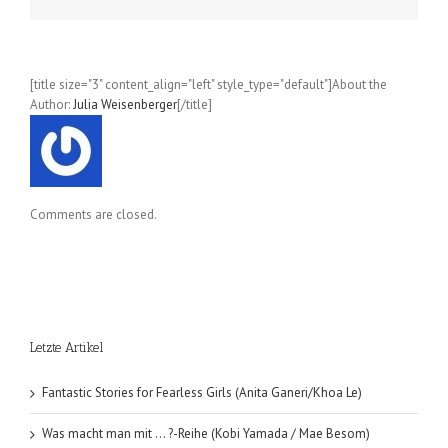
Online
–
Fairy
Dance;
[title size="3" content_align="left" style_type="default"]About the
Oktober
Author:
Julia Weisenberger
[/title]
2015
Comments are closed.
Letzte Artikel
Fantastic Stories for Fearless Girls (Anita Ganeri/Khoa Le)
Was macht man mit … ?-Reihe (Kobi Yamada / Mae Besom)