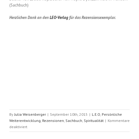
(Sachbuch)
Herzlichen Dank an den
LEO-Verlag
für das Rezensionsexemplar.
By
Julia Weisenberger
|
September 10th, 2015
|
L.E.O
,
Persönliche
Weiterentwicklung
,
Rezensionen
,
Sachbuch
,
Spiritualität
|
Kommentare
für
deaktiviert
A
Hip