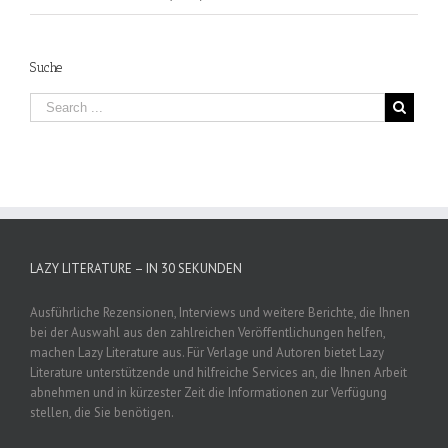
Suche
LAZY LITERATURE – IN 30 SEKUNDEN
Ausführliche Rezensionen, Interviews und weitere Berichte, die Ihnen
bei der Auswahl aus den zahlreichen Veröffentlichungen helfen,
machen Lazy Literature aus. Für Verlage und Autoren bietet Lazy
Literature unterstützende und hilfreiche Services an, die Ihnen Arbeit
abnehmen und in kürzester Zeit die Informationen zur Verfügung
stellen, die Sie benötigen.