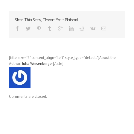
Guide
to
Happiness
Share This Story, Choose Your Platform!
(Gabrielle
Bernstein)
[title size="3" content_align="left" style_type="default"]About the
Author:
Julia Weisenberger
[/title]
Comments are closed.