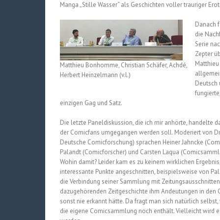
Manga „Stille Wasser“ als Geschichten voller trauriger Erot
Danach f
die Nachf
Serie na
Zepter ü
Matthieu
Matthieu Bonhomme, Christian Schäfer, Achdé,
allgemei
Herbert Heinzelmann (v.l.)
Deutsch u
fungiert
einzigen Gag und Satz.
Die letzte Paneldiskussion, die ich mir anhörte, handelt
der Comicfans umgegangen werden soll. Moderiert von Dr
Deutsche Comicforschung) sprachen Heiner Jahncke (Comi
Palandt (Comicforscher) und Carsten Laqua (Comicsammler
Wohin damit? Leider kam es zu keinem wirklichen Ergebnis
interessante Punkte angeschnitten, beispielsweise von Pal
die Verbindung seiner Sammlung mit Zeitungsausschnitten
dazugehörenden Zeitgeschichte ihm Andeutungen in den C
sonst nie erkannt hätte. Da fragt man sich natürlich selbst,
die eigene Comicsammlung noch enthält. Vielleicht wird es 