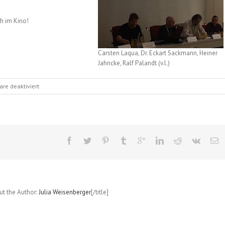
h im Kino!
Carsten Laqua, Dr. Eckart Sackmann, Heiner
Jahncke, Ralf Palandt (v.l.)
für
e deaktiviert
3.
Tag,
Samstag,
28.5.2016
auf
dem
Comicsalon
Erlangen
out the Author:
Julia Weisenberger
[/title]