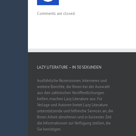
Comments are closed.
LAZY LITERATURE – IN 30 SEKUNDEN
Ausführliche Rezensionen, Interviews und
weitere Berichte, die Ihnen bei der Auswahl
aus den zahlreichen Veröffentlichungen
helfen, machen Lazy Literature aus. Für
Verlage und Autoren bietet Lazy Literature
unterstützende und hilfreiche Services an, die
Ihnen Arbeit abnehmen und in kürzester Zeit
die Informationen zur Verfügung stellen, die
Sie benötigen.