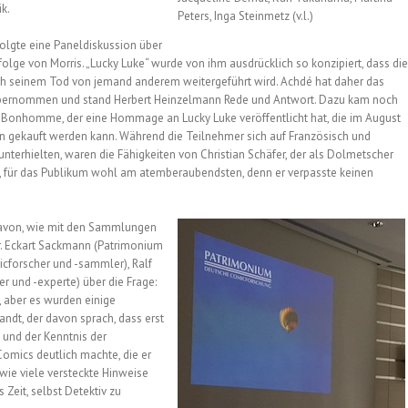
ik.
Peters, Inga Steinmetz (v.l.)
olgte eine Paneldiskussion über
olge von Morris. „Lucky Luke“ wurde von ihm ausdrücklich so konzipiert, dass die
ch seinem Tod von jemand anderem weitergeführt wird. Achdé hat daher das
bernommen und stand Herbert Heinzelmann Rede und Antwort. Dazu kam noch
 Bonhomme, der eine Hommage an Lucky Luke veröffentlicht hat, die im August
n gekauft werden kann. Während die Teilnehmer sich auf Französisch und
nterhielten, waren die Fähigkeiten von Christian Schäfer, der als Dolmetscher
e, für das Publikum wohl am atemberaubendsten, denn er verpasste keinen
e davon, wie mit den Sammlungen
. Eckart Sackmann (Patrimonium
cforscher und -sammler), Ralf
 und -experte) über die Frage:
, aber es wurden einige
andt, der davon sprach, dass erst
 und der Kenntnis der
omics deutlich machte, die er
 wie viele versteckte Hinweise
Zeit, selbst Detektiv zu