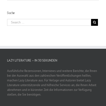
Suche
LAZY LITERATURE – IN 30 SEKUNDEN
Ausführliche Rezensionen, Interviews und weitere Berichte, die Ihnen
bei der Auswahl aus den zahlreichen Veröffentlichungen helfen,
machen Lazy Literature aus. Für Verlage und Autoren bietet Lazy
Literature unterstützende und hilfreiche Services an, die Ihnen Arbeit
abnehmen und in kürzester Zeit die Informationen zur Verfügung
stellen, die Sie benötigen.