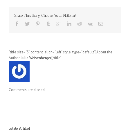
Connichi
in
Kassel,
Share This Story, Choose Your Platform!
12.09.2014
[title size="3" content_align="left" style_type="default"]About the
Author:
Julia Weisenberger
[/title]
Comments are closed.
Letzte Artikel