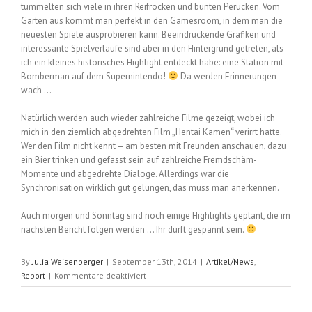
tummelten sich viele in ihren Reifröcken und bunten Perücken. Vom
Garten aus kommt man perfekt in den Gamesroom, in dem man die
neuesten Spiele ausprobieren kann. Beeindruckende Grafiken und
interessante Spielverläufe sind aber in den Hintergrund getreten, als
ich ein kleines historisches Highlight entdeckt habe: eine Station mit
Bomberman auf dem Supernintendo!
Da werden Erinnerungen
wach …
Natürlich werden auch wieder zahlreiche Filme gezeigt, wobei ich
mich in den ziemlich abgedrehten Film „Hentai Kamen“ verirrt hatte.
Wer den Film nicht kennt – am besten mit Freunden anschauen, dazu
ein Bier trinken und gefasst sein auf zahlreiche Fremdschäm-
Momente und abgedrehte Dialoge. Allerdings war die
Synchronisation wirklich gut gelungen, das muss man anerkennen.
Auch morgen und Sonntag sind noch einige Highlights geplant, die im
nächsten Bericht folgen werden … Ihr dürft gespannt sein.
By
Julia Weisenberger
|
September 13th, 2014
|
Artikel/News
,
für
Report
|
Kommentare deaktiviert
1.
Tag