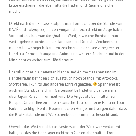
Leute erschienen, die ebenfalls die Hallen und Räume unsicher
machen.
Direkt nach dem Einlass stolpert man förmlich über die Stände von
KAZÉ und Tokyopop, die den Eingangsbereich direkt im Auge haben.
Von dort aus hat man die Qual der Wahl, in welche Richtung man
weitergehen möchte. Linker Hand sind die Dojinshi-Zeichner und
mehr oder weniger bekannten Zeichner aus der Fanszene, rechter
Hand u.a. Egmont Manga und Anime und weitere Zeichner und in der
Mitte geht es weiter zum Händlerraum.
Überall gibt es die neuesten Manga und Anime zu sehen und im
Händlerraum befinden sich zusätzlich noch Stände mit Artbooks,
Stofftieren, T-Shirts und anderen Extravaganzien.
Spannend ist
auch ein Stand, der sich im Gartensaal befindet und bei dem man
über Japan-Reisen informiert wird. Die Angebote beinhalten zum
Beispiel Onsen-Reisen, eine historische Tour oder eine Hanami-Tour.
Farbenprächtige Bento-Boxen machen Hunger und sorgen dafür, dass
die Brotzeitstände und Würstchenbuden immer gut besucht sind.
Obwohl das Wetter nicht das Beste war – der Wind war verdammt
kalt -, hat das die Cosplayer nicht vom Garten abgehalten. Dort