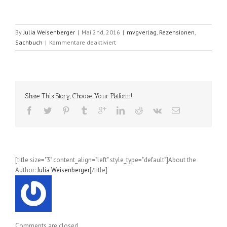
By
Julia Weisenberger
|
Mai 2nd, 2016
|
mvgverlag
,
Rezensionen
,
für
Sachbuch
|
Kommentare deaktiviert
Vintage-
Frisuren
(Emma
Sundh
und
Share This Story, Choose Your Platform!
Sarah
Wing)
[title size="3" content_align="left" style_type="default"]About the
Author:
Julia Weisenberger
[/title]
Comments are closed.