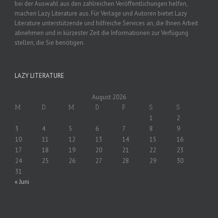
bei der Auswahl aus den zahlreichen Veröffentlichungen helfen,
machen Lazy Literature aus. Für Verlage und Autoren bietet Lazy
Literature unterstützende und hilfreiche Services an, die Ihnen Arbeit
abnehmen und in kürzester Zeit die Informationen zur Verfügung
stellen, die Sie benötigen.
LAZY LITERATURE
August 2026
M
D
M
D
F
S
S
1
2
3
4
5
6
7
8
9
10
11
12
13
14
15
16
17
18
19
20
21
22
23
24
25
26
27
28
29
30
31
« Juni